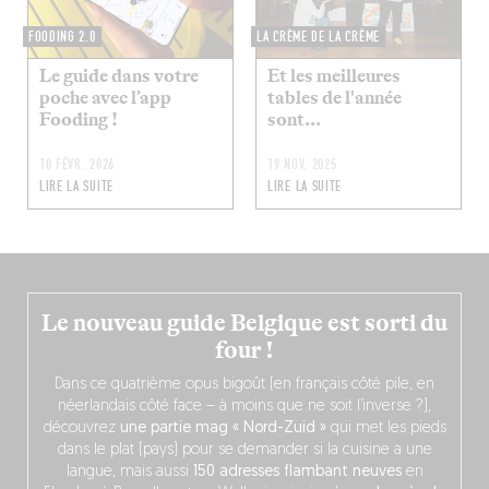
FOODING 2.0
LA CRÈME DE LA CRÈME
Le guide dans votre
Et les meilleures
poche avec l’app
tables de l'année
Fooding !
sont...
10 FÉVR. 2026
19 NOV. 2025
LIRE LA SUITE
LIRE LA SUITE
Le nouveau guide Belgique est sorti du
four !
Dans ce quatrième opus bigoût (en français côté pile, en
néerlandais côté face – à moins que ne soit l’inverse ?),
découvrez
une partie mag « Nord-Zuid »
qui met les pieds
dans le plat (pays) pour se demander si la cuisine a une
langue, mais aussi
150 adresses flambant neuves
en