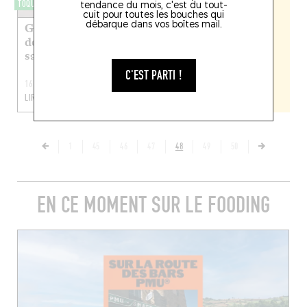
TOQUÉRA 112
tendance du mois, c'est du tout-
cuit pour toutes les bouches qui
débarque dans vos boîtes mail.
Gnocchis de pommes
de terre au beurre de
sauge
C'EST PARTI !
16 NOV. 2010
LIRE LA SUITE
1
45
46
47
48
49
50
EN CE MOMENT SUR LE FOODING