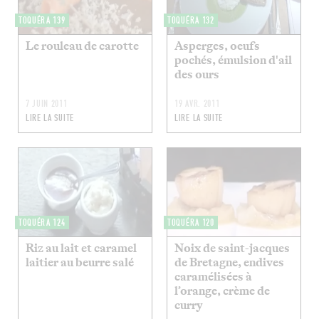
TOQUÉRA 139
TOQUÉRA 132
Le rouleau de carotte
Asperges, oeufs
pochés, émulsion d'ail
des ours
7 JUIN 2011
19 AVR. 2011
LIRE LA SUITE
LIRE LA SUITE
TOQUÉRA 124
TOQUÉRA 120
Riz au lait et caramel
Noix de saint-jacques
laitier au beurre salé
de Bretagne, endives
caramélisées à
l’orange, crème de
curry