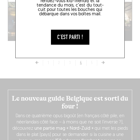
rendez-vous kid-friendly et la
tendance du mois, c'est du tout-
cuit pour toutes les bouches qui
débarque dans vos boîtes mail.
C'EST PARTI !
1
2
3
4
5
Le nouveau guide Belgique est sorti du
four !
Dans ce quatrième opus bigoût (en français côté pile, en
néerlandais côté face – à moins que ne soit l’inverse ?),
découvrez
une partie mag « Nord-Zuid »
qui met les pieds
dans le plat (pays) pour se demander si la cuisine a une