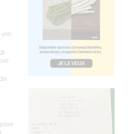
 une
gs
rosé
 de
 pose
,