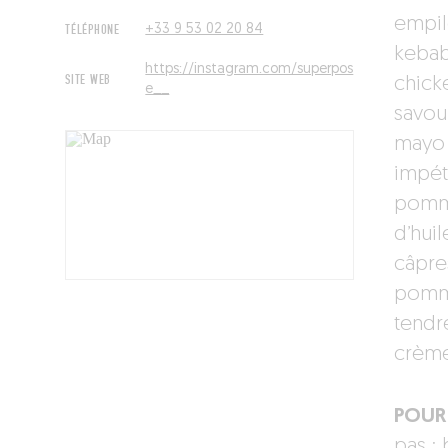
empile
TÉLÉPHONE
+33 9 53 02 20 84
kebab
https://instagram.com/superpos
SITE WEB
chicke
e__
savou
mayo 
impét
pomme
d’huil
câpre
pomme
tendr
crème
POUR 
pas : 