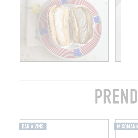
PREND
BAR À VINS
MIXOMANI