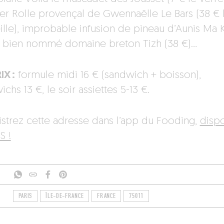
er Rolle provençal de Gwennaëlle Le Bars (38 € 
ille), improbable infusion de pineau d’Aunis Ma 
e bien nommé domaine breton Tizh (38 €)…
IX :
formule midi 16 € (sandwich + boisson),
chs 13 €, le soir assiettes 5-13 €.
istrez cette adresse dans l’app du Fooding,
disp
S !
PARIS
ÎLE-DE-FRANCE
FRANCE
75011