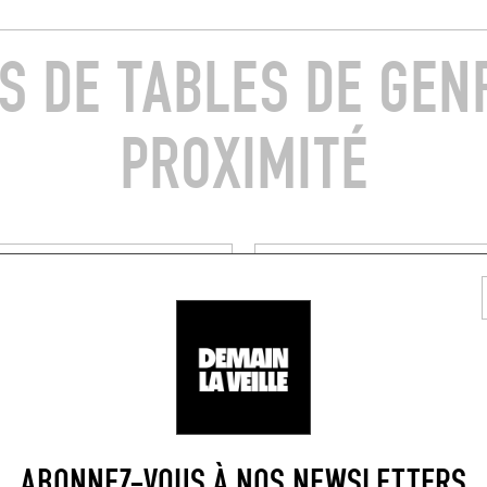
S DE TABLES DE GEN
PROXIMITÉ
'AUTEUR
CAFÉ
ON
PISTIL
int-Hubert
12 Rue Lechevin
011)
Paris (75011)
RÉSERVER UNE TABLE
ABONNEZ-VOUS À NOS NEWSLETTERS