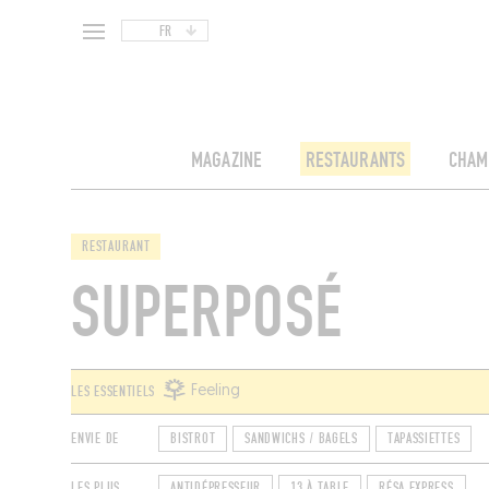
FR
MAGAZINE
RESTAURANTS
CHAM
RESTAURANT
SUPERPOSÉ
LES ESSENTIELS
Feeling
ENVIE DE
BISTROT
SANDWICHS / BAGELS
TAPASSIETTES
LES PLUS
ANTIDÉPRESSEUR
13 À TABLE
RÉSA EXPRESS