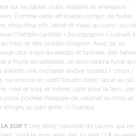
nt sur les tables clubs rhabillés et entrepains
iers. Comme cette affriolante compo de butter
n, chou-fleur rôti, labné et mayo au curry ; ou ce
reux champis-carottes « bourguignon » cumulé à
au miso et des pickles d’oignon. Avec ça, un
ueux œuf mayo au wasabi et furikake, des haren
 à l’huile en tartelette, un divin tarama fumé ar
e d’aneth, une excitante endive tonatto / citron /
s, ou encore un subtil boudin blanc laqué au jus
, miel et soja, et même, juste pour la faim, une
e poire pochée flanquée de caramel au miso et
 d’Isigny au pain grillé. // Tsampa
LA SOIF ?
Une sélec’ naturelle de Lucien, qui ne
blanc Voilà le muscadet des Jousset (7 € le verre)