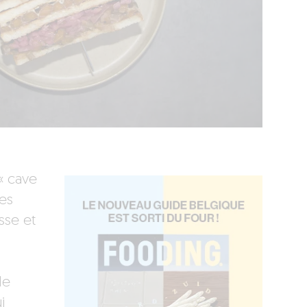
« cave
des
sse et
le
i