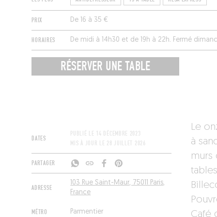
PRIX
De 16 à 35 €
HORAIRES
De midi à 14h30 et de 19h à 22h. Fermé dimanc
RÉSERVER UNE TABLE
Le on
PUBLIÉ LE
14 DÉCEMBRE 2023
DATES
à san
MIS À JOUR LE
28 JUILLET 2026
murs 
PARTAGER
table
103 Rue Saint-Maur, 75011 Paris,
Bille
ADRESSE
France
Pouvr
MÉTRO
Parmentier
Café 