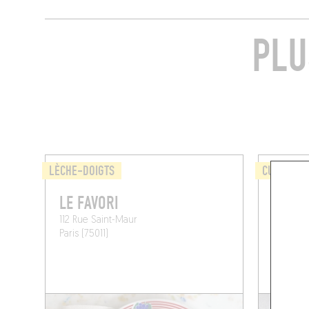
PLU
LÈCHE-DOIGTS
CUISINE D
LE FAVORI
MAIS
112 Rue Saint-Maur
3 Rue Sa
Paris (75011)
Paris (75