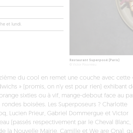
he et lundi.
Restaurant Superposé (Paris)
© Victor Pouvreau
zième du cool en remet une couche avec cette 
dwichs » (promis, on n’y est pour rien) exhibant 
orange sixties ou à vif, mange-debout face au pa
s rondes boisées. Les Superposeurs ? Charlotte
coq, Lucien Prieur, Gabriel Dommergue et Victor
eau (passés respectivement par le Cheval Blanc, 
de la Nouvelle Mairie, Camille et We are Ona), qu