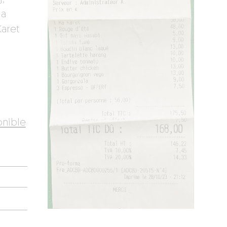
la
Karet
onible