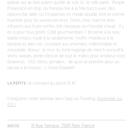
poésie qui se boit autant qu’elle se voit. Ici, le café parle : People
Possession en drip, ou français tiré à la Marzocco avec des
options flat, latte, ou Einspänner en mode double shot et crème
fouettée pour les aventurier·ères. Sinon, chai, matcha latte,
infusions aux fruits confits, thé classique ou chocolat chaud… Il y
en a pour tous goûts. Côté gourmandises ? Brownie à la noix,
babka choco, roulé à la cardamome, muffin moelleux à la
banane et, bien sûr, croissant aux amandes, indétrônable et
irrésistible. Bonus : le mur du fond regorge de merch exclusif (t-
shirts, sweats, porte-clés) et de tout le matos pour amateur·rices
éclairé·es : V60, filtres, grinders… de quoi se prendre pour un
barista à la maison. // Anna Elisabeth
LA PÉPITE :
le croissant au pavot (5 €)
Enregistrez cette adresse dans l’app du Fooding,
disponible sur
iOS !
ADRESSE
19 Rue Ternaux, 75011 Paris, France