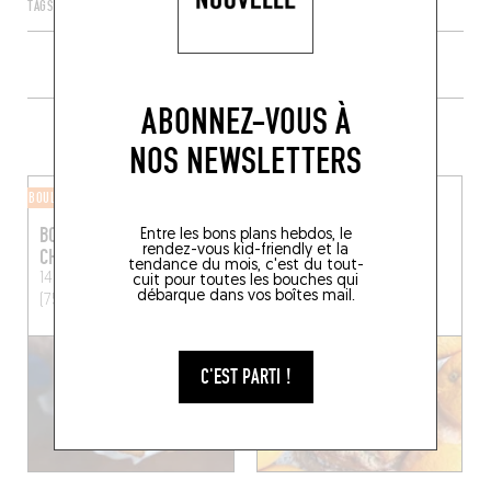
TAGS
PARIS
ÎLE-DE-FRANCE
FRANCE
75011
ABONNEZ-VOUS À
PLUS DE COMMERCES ALENTOUR
NOS NEWSLETTERS
BOULANGERIE
BOULANGERIE
BOULANGERIE
FERMENTATION
Entre les bons plans hebdos, le
rendez-vous kid-friendly et la
CHAMBELLAND
GÉNÉRALE
tendance du mois, c'est du tout-
14 Rue Ternaux
Paris
37 Rue de la Folie-
cuit pour toutes les bouches qui
débarque dans vos boîtes mail.
(75011)
Méricourt, 75011 Paris
C'EST PARTI !