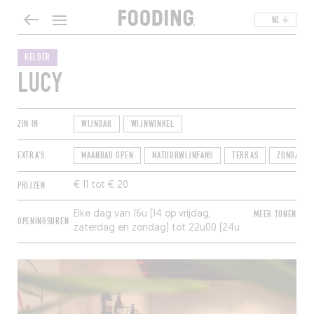
NL
KELDER
LUCY
ZIN IN
WIJNBAR
WIJNWINKEL
EXTRA'S
MAANDAG OPEN
NATUURWIJNFANS
TERRAS
ZONDAG O
PRIJZEN
€ 11 tot € 20
Elke dag van 16u (14 op vrijdag,
MEER TONEN
OPENINGSUREN
zaterdag en zondag) tot 22u00 (24u
op vrijdag en zaterdag).