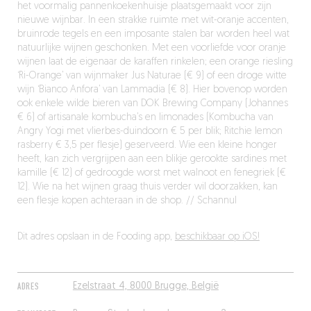
het voormalig pannenkoekenhuisje plaatsgemaakt voor zijn
nieuwe wijnbar. In een strakke ruimte met wit-oranje accenten,
bruinrode tegels en een imposante stalen bar worden heel wat
natuurlijke wijnen geschonken. Met een voorliefde voor oranje
wijnen laat de eigenaar de karaffen rinkelen; een orange riesling
‘Ri-Orange’ van wijnmaker Jus Naturae (€ 9) of een droge witte
wijn ‘Bianco Anfora’ van Lammadia (€ 8). Hier bovenop worden
ook enkele wilde bieren van DOK Brewing Company (Johannes
€ 6) of artisanale kombucha’s en limonades (Kombucha van
Angry Yogi met vlierbes-duindoorn € 5 per blik; Ritchie lemon
rasberry € 3,5 per flesje) geserveerd. Wie een kleine honger
heeft, kan zich vergrijpen aan een blikje gerookte sardines met
kamille (€ 12) of gedroogde worst met walnoot en fenegriek (€
12). Wie na het wijnen graag thuis verder wil doorzakken, kan
een flesje kopen achteraan in de shop. // Schannul
Dit adres opslaan in de Fooding app,
beschikbaar op iOS!
ADRES
Ezelstraat 4, 8000 Brugge, België