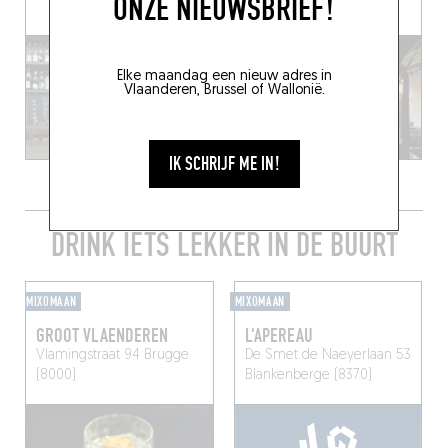
ONZE NIEUWSBRIEF!
Elke maandag een nieuw adres in
Vlaanderen, Brussel of Wallonië.
IK SCHRIJF ME IN!
DRINK IETS LEKKER IN DE BUURT
MIXOMAAN
MIXOMAAN
GROOT VLAENDEREN
L'APEREAU
Vlamingstraat 94
Brugge
De Smet de Naeyerlaan 53
(8000)
Blankenberge (8370)