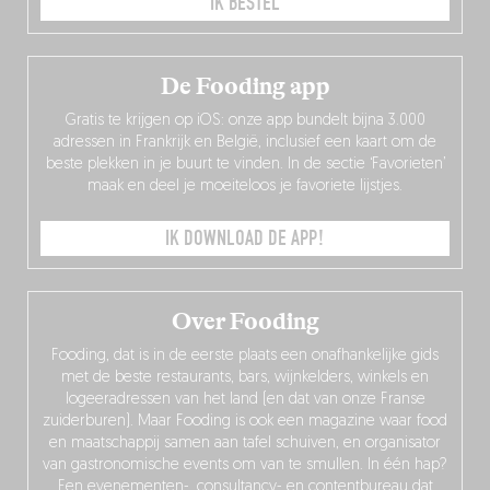
IK BESTEL
De Fooding app
Gratis te krijgen op iOS: onze app bundelt bijna 3.000
adressen in Frankrijk en België, inclusief een kaart om de
beste plekken in je buurt te vinden. In de sectie ‘Favorieten’
maak en deel je moeiteloos je favoriete lijstjes.
IK DOWNLOAD DE APP!
Over Fooding
Fooding, dat is in de eerste plaats een onafhankelijke gids
met de beste restaurants, bars, wijnkelders, winkels en
logeeradressen van het land (en dat van onze Franse
zuiderburen). Maar Fooding is ook een magazine waar food
en maatschappij samen aan tafel schuiven, en organisator
van gastronomische events om van te smullen. In één hap?
Een evenementen-, consultancy- en contentbureau dat