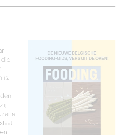
ar
 die –
n –
 is.
rden
Zij
uzerie
taat,
ben