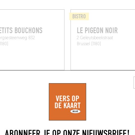
BISTRO
ETITS BOUCHONS
LE PIGEON NOIR
rgsesteenweg 832
2 Geleytsbeekstraat
1180)
Brussel (1180)
ABONNEER JE OP ONZE NIEUWSBRIEF!