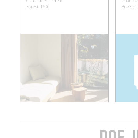
Chau. de Forest 314
Chau. de
Forest (1190)
Brussel 
DOE J