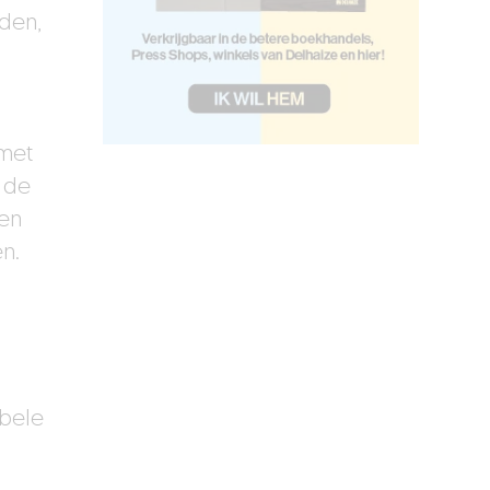
den,
 met
r de
 en
n.
abele