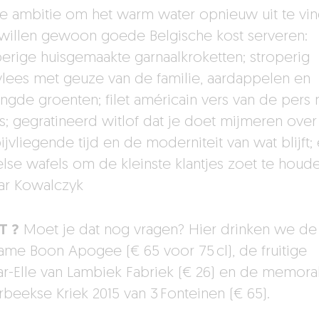
de ambitie om het warm water opnieuw uit te vin
willen gewoon goede Belgische kost serveren:
erige huisgemaakte garnaalkroketten; stroperig
vlees met geuze van de familie, aardappelen en
gde groenten; filet américain vers van de pers
jes; gegratineerd witlof dat je doet mijmeren ove
jvliegende tijd en de moderniteit van wat blijft;
else wafels om de kleinste klantjes zoet te houde
ar Kowalczyk
T ?
Moet je dat nog vragen? Hier drinken we de
ame Boon Apogee (€ 65 voor 75 cl), de fruitige
r-Elle van Lambiek Fabriek (€ 26) en de memor
rbeekse Kriek 2015 van 3 Fonteinen (€ 65).