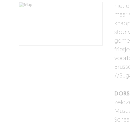
niet 
maar 
knapp
stoof
gemen
friet
voorbi
Bruss
//Sug
DORS
zeldz
Musca
Schaa