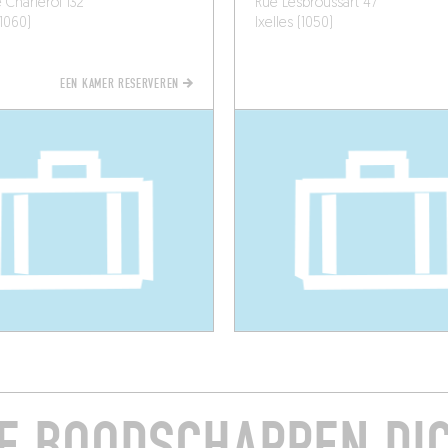
 Charleroi 132
Rue Lesbroussart 47
(1060)
Ixelles (1050)
EEN KAMER RESERVEREN
E BOODSCHAPPEN DI