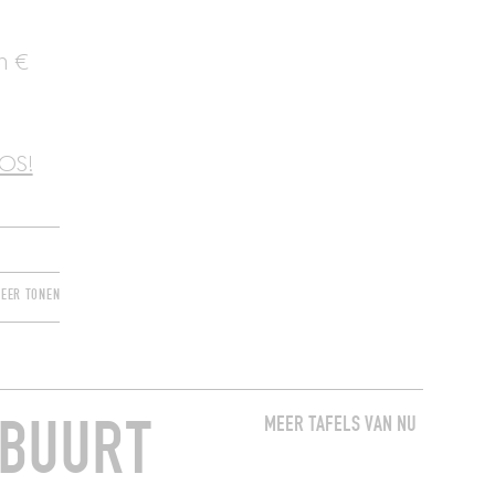
n €
iOS!
EER TONEN
 BUURT
MEER TAFELS VAN NU