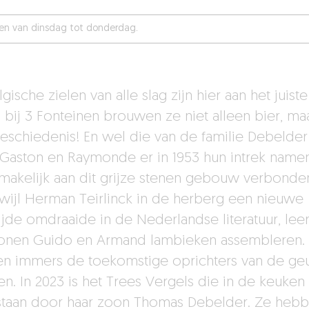
loten van dinsdag tot donderdag.
gische zielen van alle slag zijn hier aan het juiste
: bij 3 Fonteinen brouwen ze niet alleen bier, ma
eschiedenis! En wel die van de familie Debelder
 Gaston en Raymonde er in 1953 hun intrek name
makelijk aan dit grijze stenen gebouw verbonden
rwijl Herman Teirlinck in de herberg een nieuwe
ijde omdraaide in de Nederlandse literatuur, lee
onen Guido en Armand lambieken assembleren. 
n immers de toekomstige oprichters van de ge
n. In 2023 is het Trees Vergels die in de keuken s
staan door haar zoon Thomas Debelder. Ze heb