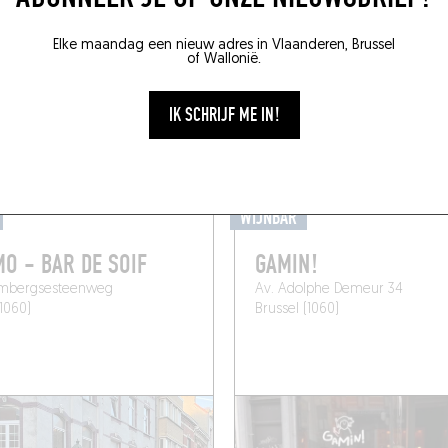
Elke maandag een nieuw adres in Vlaanderen, Brussel
of Wallonië.
 IETS LEKKER IN DE
IK SCHRIJF ME IN!
WIJNBAR
O - BAR DE SOIF
GAMIN!
embergsesteenweg
Av. Adolphe Demeur 34
(1060)
Brussel (1060)