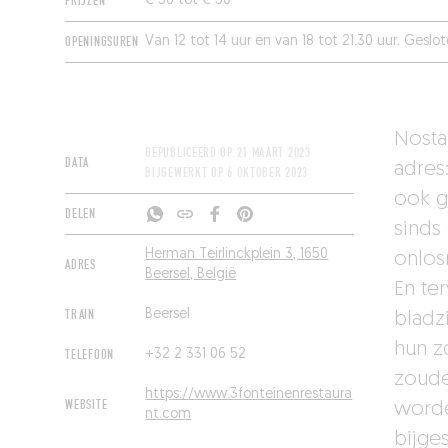
PRIJZEN
€ 36 tot € 50
OPENINGSUREN
Van 12 tot 14 uur en van 18 tot 21.30 uur. Ges
Nostal
GEPUBLICEERD OP
21 MAART 2023
DATA
adres
BIJGEWERKT OP
6 OKTOBER 2023
ook g
DELEN
sinds
Herman Teirlinckplein 3, 1650
onlos
ADRES
Beersel, België
En te
TRAIN
Beersel
bladz
hun z
TELEFOON
+32 2 331 06 52
zoude
https://www.3fonteinenrestaura
WEBSITE
worde
nt.com
bijge