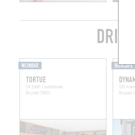
DRINK
WIJNBAR
BIERCAFÉ
TORTUE
DYNAM
34 Edith Cavellstraat
130 Als
Brussel (1180)
Brussel 