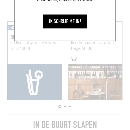
Vlaanderen, Brussel of Wallonië.
DRINK IETS LEKKER IN DE BUURT
IK SCHRIJF ME IN!
BIERCAFÉ
WIJNBAR
BLAES BY BARTHO
VIVEUR
20 Rue Lulay des Fèbvres
Rue Sébastien Laruelle 1
Luik (4000)
Liège (4000)
IN DE BUURT SLAPEN