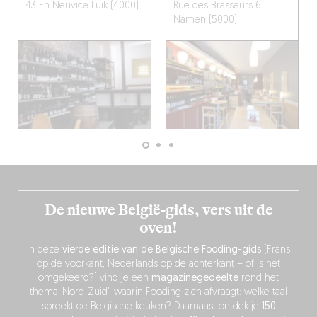
43 En Neuvice
Luik (4000)
Rue des Brasseurs 61
Namen (5000)
De nieuwe België-gids, vers uit de
oven!
In deze
vierde editie van de Belgische Fooding-gids
(Frans
op de voorkant, Nederlands op de achterkant – of is het
omgekeerd?) vind je een
magazinegedeelte
rond het
thema ‘Nord-Zuid’, waarin Fooding zich afvraagt: welke taal
spreekt de Belgische keuken? Daarnaast ontdek je
150