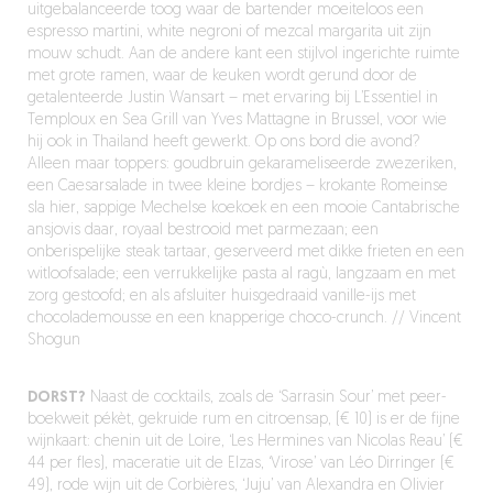
uitgebalanceerde toog waar de bartender moeiteloos een
espresso martini, white negroni of mezcal margarita uit zijn
mouw schudt. Aan de andere kant een stijlvol ingerichte ruimte
met grote ramen, waar de keuken wordt gerund door de
getalenteerde Justin Wansart – met ervaring bij L’Essentiel in
Temploux en Sea Grill van Yves Mattagne in Brussel, voor wie
hij ook in Thailand heeft gewerkt. Op ons bord die avond?
Alleen maar toppers: goudbruin gekarameliseerde zwezeriken,
een Caesarsalade in twee kleine bordjes – krokante Romeinse
sla hier, sappige Mechelse koekoek en een mooie Cantabrische
ansjovis daar, royaal bestrooid met parmezaan; een
onberispelijke steak tartaar, geserveerd met dikke frieten en een
witloofsalade; een verrukkelijke pasta al ragù, langzaam en met
zorg gestoofd; en als afsluiter huisgedraaid vanille-ijs met
chocolademousse en een knapperige choco-crunch. // Vincent
Shogun
DORST?
N
aast
de cocktails
,
zoals
de
‘
Sarrasin Sour
’
met
peer-
boekweit
pékèt
,
gekruide
rum
en
citroensap
,
(
€
10)
is
er de
fijne
wijnkaart
:
chenin
uit
de Loire,
‘
Les Hermines van Nicolas
Reau
’
(
€
44 per
fles
),
maceratie
uit
de
Elzas
,
‘
Virose
’
van Léo
Dirringer
(
€
49), rode
wijn
uit
de Corbières,
‘
Juju
’
van Alexandra en Olivier