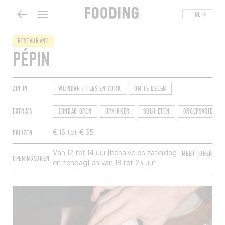
NL
RESTAURANT
PÉPIN
ZIN IN
WIJNBAR / FLES EN VORK
OM TE DELEN
EXTRA'S
ZONDAG OPEN
OPKIKKER
SOLO ETEN
GROEPSVRIENDEL
PRIJZEN
€ 16 tot € 35
Van 12 tot 14 uur (behalve op zaterdag
MEER TONEN
OPENINGSUREN
en zondag) en van 18 tot 23 uur
(laatste bestelling om 21.30 uur).
Gesloten op dinsdag.