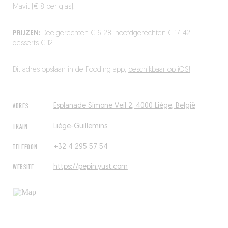
Mavit
(
€
8 per
glas).
PRIJZEN:
Deelgerechten € 6-28, hoofdgerechten € 17-42,
desserts € 12.
Dit adres opslaan in de Fooding app,
beschikbaar op iOS!
ADRES
Esplanade Simone Veil 2, 4000 Liège, België
TRAIN
Liège-Guillemins
TELEFOON
+32 4 295 57 54
WEBSITE
https://pepin.yust.com