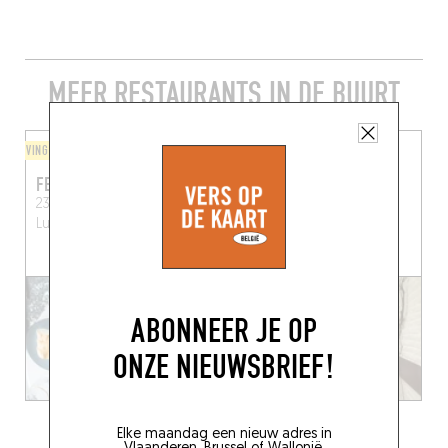
MEER RESTAURANTS IN DE BUURT
VINGERAFLIKLEKKER
ITALIAANS
FESTIN
LA CANTINETTA
238a Boulevard d'Avroy
191 Rue Haute-Wez
Luik
Luik (4000)
(4030)
ABONNEER JE OP
ONZE NIEUWSBRIEF!
Elke maandag een nieuw adres in