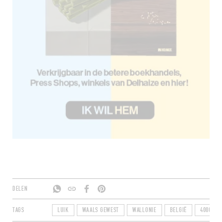
DELEN
TAGS
LUIK
WAALS GEWEST
WALLONIE
BELGIË
4000