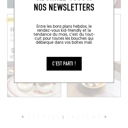
NOS NEWSLETTERS
BISTROT
BAR À VINS / CAVE À MANGER
Entre les bons plans hebdos, le
GRAND CAFÉ OCCITAN
L'ORILLON
rendez-vous kid-friendly et la
tendance du mois, c'est du tout-
Grand Café Occitan
35 Rue de l'Orillon
Paris
cuit pour toutes les bouches qui
Félines-Minervois (34210)
(75011)
débarque dans vos boîtes mail.
RÉSERVER UNE TABLE
RÉSERVER UNE TABLE
C'EST PARTI !
1
3
4
5
6
7
24