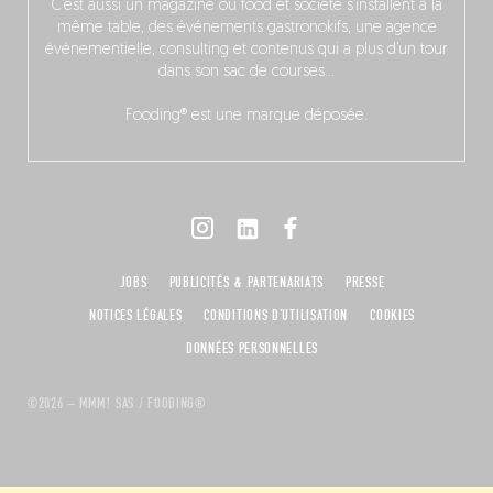
C’est aussi un magazine où food et société s’installent à la
même table, des événements gastronokifs, une agence
événementielle, consulting et contenus qui a plus d’un tour
dans son sac de courses…
Fooding® est une marque déposée.
JOBS
PUBLICITÉS & PARTENARIATS
PRESSE
NOTICES LÉGALES
CONDITIONS D'UTILISATION
COOKIES
DONNÉES PERSONNELLES
©2026 – MMM! SAS / FOODING®