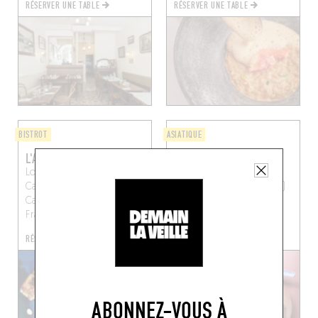
RÉSERVER UNE TABLE
RÉSERVER UNE TABLE
BISTROT
ASIATIQUE
L'ARPÈTE
BRIGADE DU TIGRE
Loge 24 du marché des
38 Rue du Faubourg
Carmes, Place des
Poissonnière
Paris (75010)
Carmes, 31000 Toulouse,
France
RÉSERVER UNE TABLE
RÉSERVER UNE TABLE
ABONNEZ-VOUS À