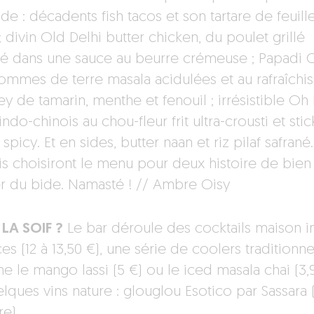
nde : décadents fish tacos et son tartare de feuill
; divin Old Delhi butter chicken, du poulet grillé
é dans une sauce au beurre crémeuse ; Papadi 
ommes de terre masala acidulées et au rafraîchis
ey de tamarin, menthe et fenouil ; irrésistible Oh
ndo-chinois au chou-fleur frit ultra-crousti et stic
spicy. Et en sides, butter naan et riz pilaf safrané
is choisiront le menu pour deux histoire de bien
r du bide. Namasté ! // Ambre Oisy
LA SOIF ?
Le bar déroule des cocktails maison i
es (12 à 13,50 €), une série de coolers traditionne
 le mango lassi (5 €) ou le iced masala chai (3,9
lques vins nature : glouglou Esotico par Sassara 
re).