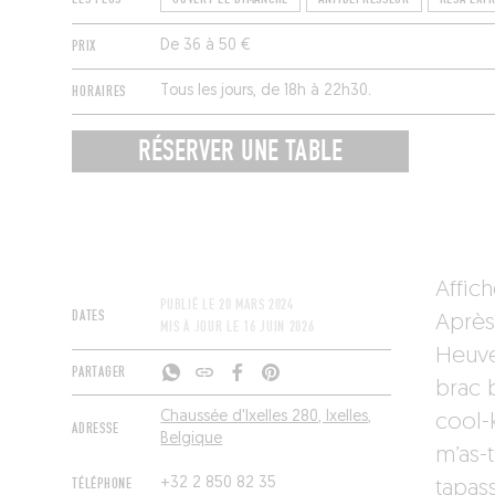
PRIX
De 36 à 50 €
HORAIRES
Tous les jours, de 18h à 22h30.
RÉSERVER UNE TABLE
Affich
PUBLIÉ LE
20 MARS 2024
DATES
Après
MIS À JOUR LE
16 JUIN 2026
Heuve
PARTAGER
brac 
Chaussée d'Ixelles 280, Ixelles,
cool-
ADRESSE
Belgique
m’as-t
TÉLÉPHONE
+32 2 850 82 35
tapass