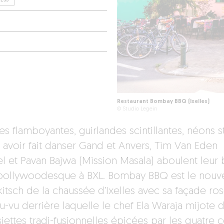
Restaurant Bombay BBQ (Ixelles)
© Studio Legein
es flamboyantes, guirlandes scintillantes, néons s
 avoir fait danser Gand et Anvers, Tim Van Eden
l et Pavan Bajwa (Mission Masala) aboulent leur b
bollywoodesque à BXL. Bombay BBQ est le nouv
kitsch de la chaussée d’Ixelles avec sa façade ro
u-vu derrière laquelle le chef Ela Waraja mijote 
iettes tradi-fusionnelles épicées par les quatre c