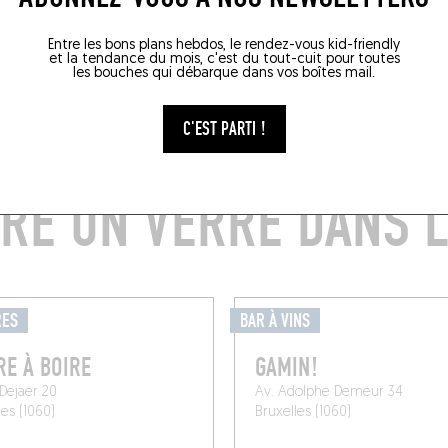
Entre les bons plans hebdos, le rendez-vous kid-friendly
et la tendance du mois, c'est du tout-cuit pour toutes
les bouches qui débarque dans vos boîtes mail.
C'EST PARTI !
RE UN VERRE DANS L
RES
BAR À VINS
RE À BOIRE
GAMIN!
 Dejaer 20
Av. Adolphe Demeur 34
les (1060)
Bruxelles (1060)