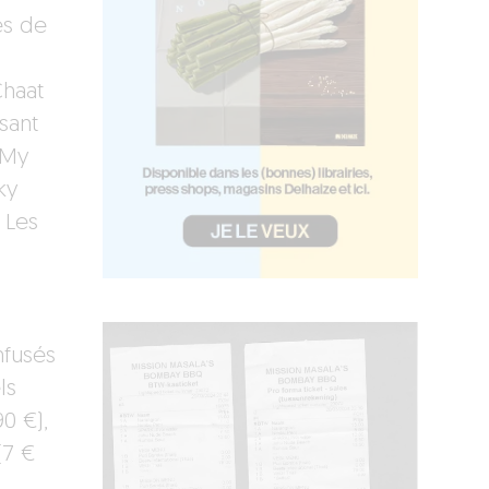
es de
Chaat
sant
 My
ky
. Les
nfusés
ls
0 €),
(7 €