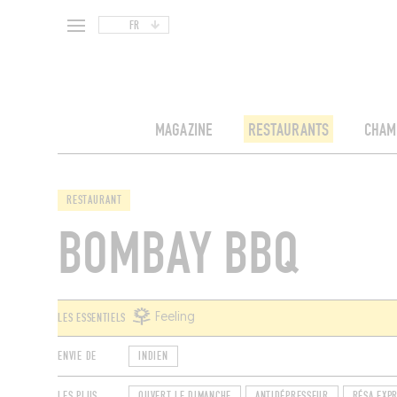
FR
MAGAZINE
RESTAURANTS
CHAM
RESTAURANT
BOMBAY BBQ
LES ESSENTIELS
Feeling
ENVIE DE
INDIEN
LES PLUS
OUVERT LE DIMANCHE
ANTIDÉPRESSEUR
RÉSA EXP