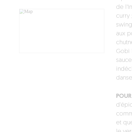
de l’I
curry 
swing
aux p
chutn
Gobi i
sauce 
indéc
danse
POUR 
d’épic
comme
et que
le ver