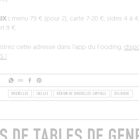
IX :
menu 79 € (pour 2), carte 7-20 €, sides 4 à 4
t 9 €.
istrez cette adresse dans l’app du Fooding,
disp
S !
BRUXELLES
IXELLES
RÉGION DE BRUXELLES-CAPITALE
BELGIQUE
S DE TABLES DE GEN