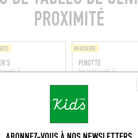
PROXIMITÉ
IGTS
BRASSERIE
ER'S
PINOTTE
roussart 13
Rue Lesbroussart 22
1050)
Bruxelles (1050)
ABONNEZ-VOUS À NOS NEWSLETTERS