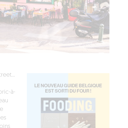
treet…
ric-à-
eau
se
des
oins