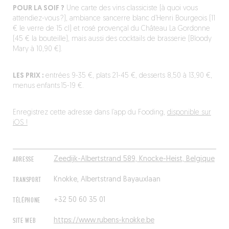
POUR LA SOIF ?
Une carte des vins classiciste (à quoi vous
attendiez-vous ?), ambiance sancerre blanc d’Henri Bourgeois (11
€ le verre de 15 cl) et rosé provençal du Château La Gordonne
(45 € la bouteille), mais aussi des cocktails de brasserie (Bloody
Mary à 10,90 €).
LES PRIX :
entrées 9-35 €, plats 21-45 €, desserts 8,50 à 13,90 €,
menus enfants 15-19 €.
Enregistrez cette adresse dans l’app du Fooding,
disponible sur
iOS !
ADRESSE
Zeedijk-Albertstrand 589, Knocke-Heist, Belgique
TRANSPORT
Knokke, Albertstrand Bayauxlaan
TÉLÉPHONE
+32 50 60 35 01
SITE WEB
https://www.rubens-knokke.be