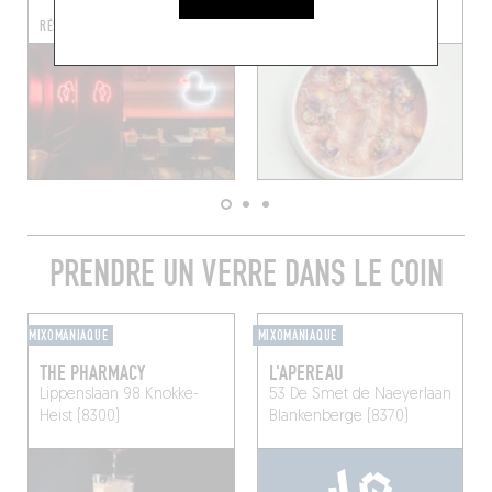
Knokke-Heist (8300)
RÉSERVER UNE TABLE
PRENDRE UN VERRE DANS LE COIN
MIXOMANIAQUE
MIXOMANIAQUE
THE PHARMACY
L'APEREAU
Lippenslaan 98
Knokke-
53 De Smet de Naeyerlaan
Heist (8300)
Blankenberge (8370)