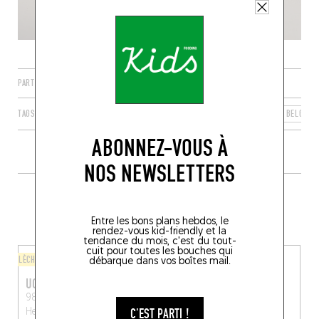
PARTAGER
TAGS
KNOKKE-HEIST
FLANDRE
RÉGION FLAMANDE
BELGIQU
ABONNEZ-VOUS À
NOS NEWSLETTERS
PLUS DE TABLES DE GENRE À
PROXIMITÉ
Entre les bons plans hebdos, le
rendez-vous kid-friendly et la
tendance du mois, c'est du tout-
cuit pour toutes les bouches qui
LÈCHE-DOIGTS
LÈCHE-DOIGTS
débarque dans vos boîtes mail.
UGLY DUCKLING
BLANCO
98 Lippenslaan
Knokke-
Keith Haringplein 7, 8300
C'EST PARTI !
Heist (8300)
Knokke-Heist, Belgique