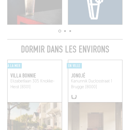
DORMIR DANS LES ENVIRONS
À LA MER
EN VILLE
VILLA BONNIE
JONOJÉ
Elizabetlaan 305
Knokke-
Kanunnik Duclosstraat 1
Heist (8301)
Brugge (8000)