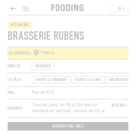
FR
RESTAURANT
BRASSERIE RUBENS
LES ESSENTIELS
Feeling
ENVIE DE
BRASSERIE
LES PLUS
OUVERT LE DIMANCHE
OUVERT LE LUNDI
ANTIDÉPRESSEUR
PRIX
Plus de 51 €
Tous les jours, de 11h à 23h (minuit
AFFICHER +
HORAIRES
vendredi et samedi) ; service de 12h à
22h non-stop (23h le week-end).
RÉSERVER UNE TABLE