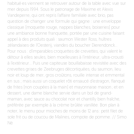
habitué·es viennent se retrouver autour de la table avec vue sur
mer depuis 1994. Sous le patronage de Maxime et Alexis
Vandeperre, qui ont repris l’affaire familiale avec brio, pas
question de changer une formule qui gagne : une enveloppe
classique (moquette rouge, nappes blanches, boiseries) pour
une ambiance bonne franquette, portée par une cuisine faisant
appel à des produits quali : saumon Wester Ross, huîtres
zélandaises de l’Oesterij, viandes du boucher Dierendonck…
Pour nous : d’imparables croquettes de crevettes, qui valent le
détour à elles seules, bien moelleuses à l’intérieur, ultra-crousti
à l’extérieur… Puis une capiteuse bouillabaisse revisitée avec des
crevettes grises de Zeebruges décortiquées, du saumon, lieu
noir et loup de mer, gros croûtons, rouille intense et emmental
en sus ; mais aussi un coquelet rôti ensaucé d’estragon, flanqué
de frites (non coupées à la main) et mayonnaise maison ; et en
dessert, une dame blanche servie dans un bol de grand-
maman, avec sauce au chocolat noir et chantilly bien fraîche,
préférée par exemple à la crème brûlée vanillée. Bon plan à
noter, le menu pour mioches de moins de 12 ans : petit filet de
sole frit ou de coucou de Malines, compote de pomme. // Simo
Né