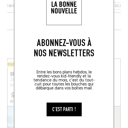
TAGS
KNOKKE-HEIST
FLANDRE
RÉGION FLAMANDE
BELGIQU
PLUS DE TABLES DE GENRE À
ABONNEZ-VOUS À
PROXIMITÉ
NOS NEWSLETTERS
BRASSERIE
LÈCHE-DOIGTS
Entre les bons plans hebdos, le
BRASSERIE RUBENS
BLANCO
rendez-vous kid-friendly et la
Zeedijk-Albertstrand 589
Keith Haringplein 7, 8300
tendance du mois, c'est du tout-
cuit pour toutes les bouches qui
Knokke-Heist (8300)
Knokke-Heist, Belgique
débarque dans vos boîtes mail.
Knokke-Heist (8300)
RÉSERVER UNE TABLE
C'EST PARTI !