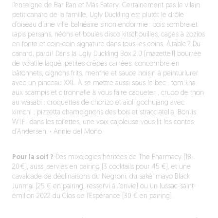
l’enseigne de Bar Ran et Más Eatery. Certainement pas le vilain
petit canard de la famille, Ugly Duckling est plutôt le drôle
d’oiseau d’une ville balnéaire sinon endormie : bois sombre et
tapis persans, néons et boules disco kitschouilles, cages à zozios
en fonte et coin-coin signature dans tous les coins. À table ? Du
canard, pardi ! Dans la Ugly Duckling Box 2.0 (mazette !) bourrée
de volatile laqué, petites crêpes carrées, concombre en
bâtonnets, oignons frits, menthe et sauce hoisin à peinturlurer
avec un pinceau XXL. À se mettre aussi sous le bec : tom kha
aux scampis et citronnelle à vous faire caqueter ; crudo de thon
au wasabi ; croquettes de chorizo et aïoli gochujang avec
kimchi ; pizzetta champignons des bois et stracciatella. Bonus
WTF : dans les toilettes, une voix cajoleuse vous lit les contes
d’Andersen.
·
Anníe del Mono
Pour la soif ?
Des mixologies héritées de The Pharmacy (18-
20 €), aussi servies en pairing (3 cocktails pour 45 €), et une
cavalcade de déclinaisons du Negroni, du saké Imayo Black
Junmai (25 € en pairing, resservi à l’envie) ou un lussac-saint-
émilion 2022 du Clos de l’Espérance (30 € en pairing).