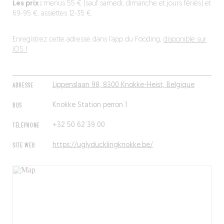
Les prix :
menus 55 € (sauf samedi, dimanche et jours fériés) et
69-95 €, assiettes 12-35 €.
Enregistrez cette adresse dans l’app du Fooding,
disponible sur
iOS !
ADRESSE
Lippenslaan 98, 8300 Knokke-Heist, Belgique
BUS
Knokke Station perron 1
TÉLÉPHONE
+32 50 62 39 00
SITE WEB
https://uglyducklingknokke.be/