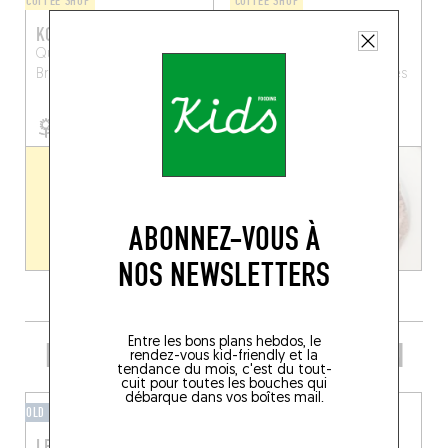
COFFEE SHOP
COFFEE SHOP
KOSTO
DAMN GOOD CAFÉ
Quai des Péniches 35
Rue Saint-Jean
Bruxelles (1000)
Népomucène 10
Bruxelles
(1000)
ABONNEZ-VOUS À
NOS NEWSLETTERS
Entre les bons plans hebdos, le
PRENDRE UN VERRE DANS LE COIN
rendez-vous kid-friendly et la
tendance du mois, c'est du tout-
cuit pour toutes les bouches qui
débarque dans vos boîtes mail.
OLD FASHIONED
BAR-BOÎTE
LE CHEVAL MARIN
LARY BAR