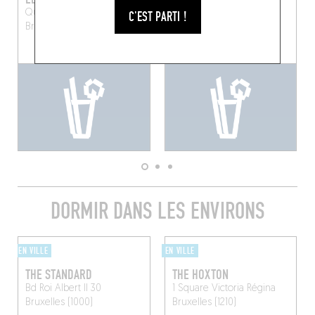
Quai aux Briques 80
Quai au Bois à Brûler 9
C'EST PARTI !
Bruxelles (1000)
Bruxelles (1000)
DORMIR DANS LES ENVIRONS
EN VILLE
EN VILLE
THE STANDARD
THE HOXTON
Bd Roi Albert II 30
1 Square Victoria Régina
Bruxelles (1000)
Bruxelles (1210)