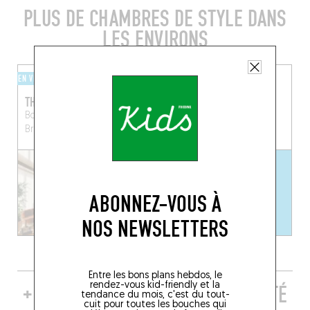
PLUS DE CHAMBRES DE STYLE DANS
LES ENVIRONS
EN VILLE
EN VILLE
THE STANDARD
FLEUR DE VILLE
Bd Roi Albert II 30
Rue du Fossé aux Loups
Bruxelles (1000)
46
Bruxelles (1000)
ABONNEZ-VOUS À
NOS NEWSLETTERS
Entre les bons plans hebdos, le
rendez-vous kid-friendly et la
+ DE TABLES DE GENRE À PROXIMITÉ
tendance du mois, c'est du tout-
cuit pour toutes les bouches qui