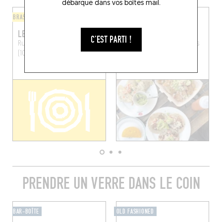
débarque dans vos boîtes mail.
BRASSERIE
LÈCHE-DOIGTS
LE PETIT BON BON
TORTILLERIA BENELUX
C'EST PARTI !
Rue Royale 103
Bruxelles
Pl. de la Reine 8
Bruxelles
(1000)
(1030)
PRENDRE UN VERRE DANS LE COIN
BAR-BOÎTE
OLD FASHIONED