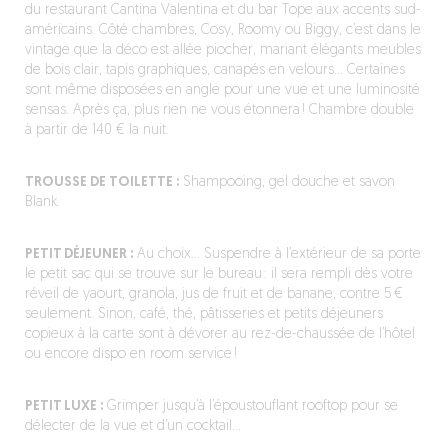
du restaurant Cantina Valentina et du bar Tope aux accents sud-
américains. Côté chambres, Cosy, Roomy ou Biggy, c’est dans le
vintage que la déco est allée piocher, mariant élégants meubles
de bois clair, tapis graphiques, canapés en velours… Certaines
sont même disposées en angle pour une vue et une luminosité
sensas. Après ça, plus rien ne vous étonnera ! Chambre double
à partir de 140 € la nuit.
TROUSSE DE TOILETTE :
Shampooing, gel douche et savon
Blank.
PETIT DÉJEUNER :
Au choix… Suspendre à l’extérieur de sa porte
le petit sac qui se trouve sur le bureau : il sera rempli dès votre
réveil de yaourt, granola, jus de fruit et de banane, contre 5 €
seulement. Sinon, café, thé, pâtisseries et petits déjeuners
copieux à la carte sont à dévorer au rez-de-chaussée de l’hôtel
ou encore dispo en room service !
PETIT LUXE :
Grimper jusqu’à l’époustouflant rooftop pour se
délecter de la vue et d’un cocktail…