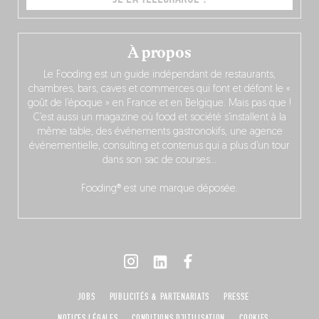
À propos
Le Fooding est un guide indépendant de restaurants,
chambres, bars, caves et commerces qui font et défont le «
goût de l’époque » en France et en Belgique. Mais pas que !
C’est aussi un magazine où food et société s’installent à la
même table, des événements gastronokifs, une agence
événementielle, consulting et contenus qui a plus d’un tour
dans son sac de courses…
Fooding® est une marque déposée.
JOBS
PUBLICITÉS & PARTENARIATS
PRESSE
NOTICES LÉGALES
CONDITIONS D'UTILISATION
COOKIES