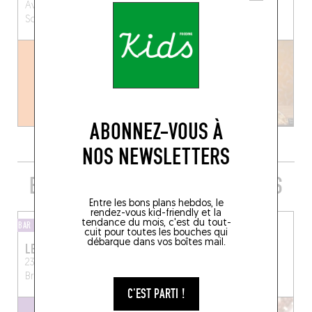
Av. des Azalées 40
32 Place Colignon
Schaerbeek (1030)
Bruxelles (1030)
ABONNEZ-VOUS À
NOS NEWSLETTERS
EMBARQUER SA QUILLE TOUT PRÈS
Entre les bons plans hebdos, le
rendez-vous kid-friendly et la
tendance du mois, c'est du tout-
BAR À BIÈRES
BAR À BIÈRES
cuit pour toutes les bouches qui
débarque dans vos boîtes mail.
LE BARBOTEUR
BRASSERIE DE LA MULE
23 Avenue Louis Bertrand
Rue Rubens 95
Bruxelles (1030)
Schaerbeek (1030)
C'EST PARTI !