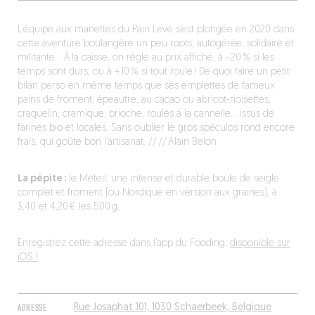
L’équipe aux manettes du Pain Levé s’est plongée en 2020 dans
cette aventure boulangère un peu roots, autogérée, solidaire et
militante… À la caisse, on règle au prix affiché, à - 20 % si les
temps sont durs, ou à + 10 % si tout roule ! De quoi faire un petit
bilan perso en même temps que ses emplettes de fameux
pains de froment, épeautre, au cacao ou abricot-noisettes,
craquelin, cramique, brioche, roulés à la cannelle… issus de
farines bio et locales. Sans oublier le gros spéculos rond encore
frais, qui goûte bon l’artisanat. // // Alain Belon
La pépite :
le Méteil, une intense et durable boule de seigle
complet et froment (ou Nordique en version aux graines), à
3,40 et 4,20 € les 500 g.
Enregistrez cette adresse dans l’app du Fooding,
disponible sur
iOS !
ADRESSE
Rue Josaphat 101, 1030 Schaerbeek, Belgique