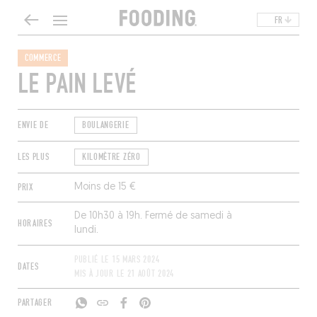
FR
COMMERCE
LE PAIN LEVÉ
ENVIE DE
BOULANGERIE
LES PLUS
KILOMÈTRE ZÉRO
PRIX
Moins de 15 €
De 10h30 à 19h. Fermé de samedi à
HORAIRES
lundi.
PUBLIÉ LE
15 MARS 2024
DATES
MIS À JOUR LE
21 AOÛT 2024
PARTAGER