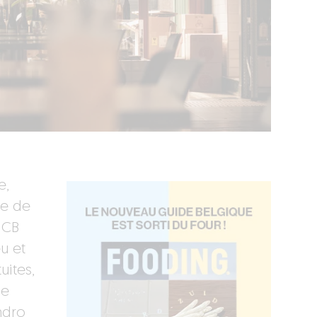
e,
re de
NCB
u et
uites,
de
andro