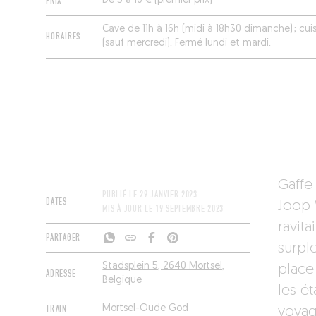
PRIX
De 5 à 10 € (premier prix)
Cave de 11h à 16h (midi à 18h30 dimanche) ; cui
HORAIRES
(sauf mercredi). Fermé lundi et mardi.
Gaffe 
PUBLIÉ LE
29 JANVIER 2023
DATES
Joop 
MIS À JOUR LE
19 SEPTEMBRE 2023
ravit
PARTAGER
surplo
Stadsplein 5, 2640 Mortsel,
place
ADRESSE
Belgique
les ét
TRAIN
Mortsel-Oude God
voyage