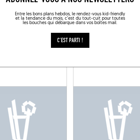
RE UN VERRE DANS L
Entre les bons plans hebdos, le rendez-vous kid-friendly
et la tendance du mois, c'est du tout-cuit pour toutes
les bouches qui débarque dans vos boîtes mail.
BAR D'HÔTEL
C'EST PARTI !
EON
HENRY'S BAR
raat 23, 2140 Anvers, Belgique
Sint-Jorispoort 11, 2000 Anvers,