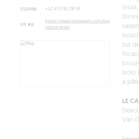
Viola
TÉLÉPHONE
+32 472 95 28 09
Dirrin
https://www.instagram.com/bra
SITE WEB
saxpo
ndstof.shop/
bouch
sur d
focac
broui
bolo 
à pât
LE C
Desco
Van G