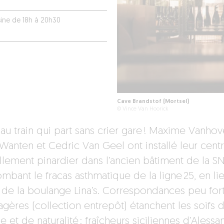
sine de 18h à 20h30
Cave Brandstof (Mortsel)
© Vince Van Hoorick
au train qui part sans crier gare ! Maxime Vanhov
Wanten et Cedric Van Geel ont installé leur cent
aillement pinardier dans l’ancien bâtiment de la S
mbant le fracas asthmatique de la ligne 25, en lie
 de la boulange Lina’s. Correspondances peu fort
agères (collection entrepôt) étanchent les soifs 
 et de naturalité : fraîcheurs siciliennes d’Aless