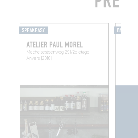
PREND
SPEAKEASY
BAR-BAR
ATELIER PAUL MOREL
BAR L
Mechelsesteenweg 291/2e etage
Reuzenst
Anvers (2018)