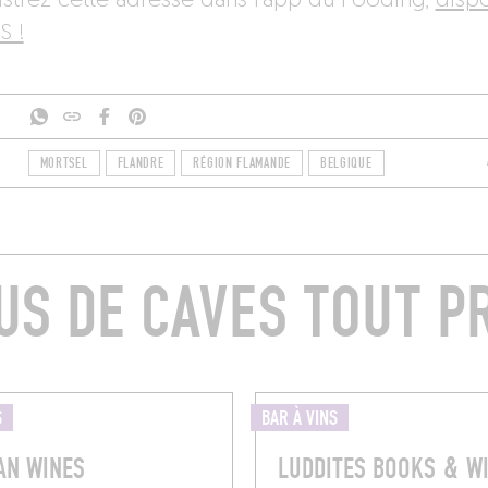
istrez cette adresse dans l’app du Fooding,
disp
S !
MORTSEL
FLANDRE
RÉGION FLAMANDE
BELGIQUE
US DE CAVES TOUT P
S
BAR À VINS
AN WINES
LUDDITES BOOKS & W