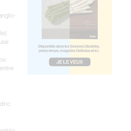
 anglo-
le)
euse
 ou
entre
dric