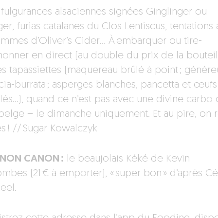
, fulgurances alsaciennes signées Ginglinger ou
ger, furias catalanes du Clos Lentiscus, tentations
mmes d’Oliver’s Cider… À embarquer ou tire-
onner en direct (au double du prix de la bouteil
es tapassiettes (maquereau brûlé à point ; génér
cia-burrata ; asperges blanches, pancetta et œufs
llés…), quand ce n’est pas avec une divine carbo
belge – le dimanche uniquement. Et au pire, on r
es ! // Sugar Kowalczyk
ANON CANON :
le beaujolais Kéké de Kevin
mbes (21 € à emporter), « super bon » d’après Cé
eel.