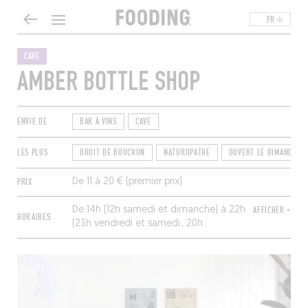
FR
CAVE
AMBER BOTTLE SHOP
ENVIE DE
BAR À VINS
CAVE
LES PLUS
DROIT DE BOUCHON
NATUROPATHE
OUVERT LE DIMANCHE
PRIX
De 11 à 20 € (premier prix)
De 14h (12h samedi et dimanche) à 22h
AFFICHER +
HORAIRES
(23h vendredi et samedi ; 20h
dimanche). Fermé mardi.