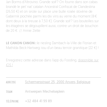
Jan Borms d’Altrovino. Grande soif ? On fourre dans son cabas
brandé le pet’ nat’ catalan Ancestral Confiscat de Clandestina
(26,50 €) et on sirote sur place une bulle rosée slovène de
Gabernik piochée parmi les dix vins au verre du moment (8 €
dont deux à la tireuse à 7,50 €). Grande soif ? Les bouteilles sur
les étagères se dégoupillent aussi, contre un droit de bouchon
de 20 €. // Annie Zette
LE CANON CANON :
le riesling Dambach-la-Ville de Florian et
Mathilda Beck-Hartweg issu d’un beau terroir granitique (22 €) !
Enregistrez cette adresse dans l’app du Fooding,
disponible sur
iOS !
ADRESSE
Schermersstraat 25, 2000 Anvers, Belgique
TRAM
Antwerpen Mechelseplein
TÉLÉPHONE
+32 484 41 99 89