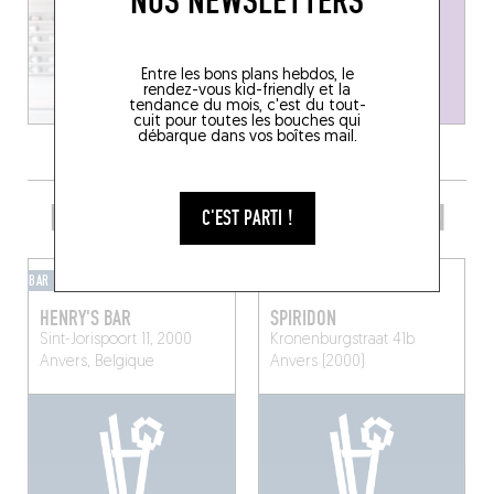
NOS NEWSLETTERS
Entre les bons plans hebdos, le
rendez-vous kid-friendly et la
tendance du mois, c'est du tout-
cuit pour toutes les bouches qui
débarque dans vos boîtes mail.
PRENDRE UN VERRE DANS LE COIN
C'EST PARTI !
BAR D'HÔTEL
BAR-BAR
HENRY'S BAR
SPIRIDON
Sint-Jorispoort 11, 2000
Kronenburgstraat 41b
Anvers, Belgique
Anvers (2000)