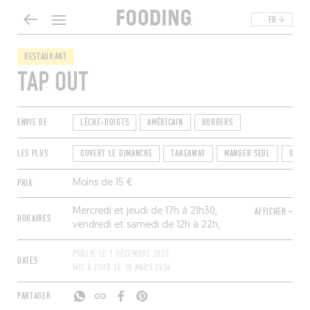
FR
RESTAURANT
TAP OUT
ENVIE DE
LÈCHE-DOIGTS
AMÉRICAIN
BURGERS
LES PLUS
OUVERT LE DIMANCHE
TAKEAWAY
MANGER SEUL
OUVER
PRIX
Moins de 15 €
Mercredi et jeudi de 17h à 21h30,
AFFICHER +
HORAIRES
vendredi et samedi de 12h à 22h,
dimanche de 12h à 20h. Fermé lundi et
mardi.
PUBLIÉ LE
1 DÉCEMBRE 2025
DATES
MIS À JOUR LE
18 MARS 2026
PARTAGER