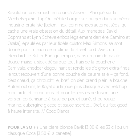
Révolution post-smash en cours à Anvers ! Planqué sur la
Mechelseplein, Tap Out débite burger sur burger dans un décor
industrio-brutaliste (béton, inox, commandes automatisées) qui
cache une vraie obsession du détail. Aux manettes, David
Copmans et Lynn Schevelenbos (également derrière Camino et
Osaka), épaulé·es par leur fidèle cuistot Max Simons, se sont
donné pour mission de sublimer la street food. Avec un
étendard : le Butter Bun, qui empile, dans un ​​​​pain de patate
douce maison, ​​steak débarqué tout frais de la boucherie
Carnivale, cheddar dégoulinant et rondelles d’oignon extra-fines,
le tout recouvert d’une bonne couche de beurre salé – ça fond,
c’est chaud, ça chrouchtille, bref, on s’en prend plein la bouche.
Autres options, le Royal qui la joue plus classique avec ketchup,
moutarde et cornichons, et pour les envies de fusion, une
version coréanisante à base de poulet pané, chou rouge
mariné, aubergine glacée et ​​​​sauce secrète… Bref, du fast-good
à haute intensité. // Coco Bianca
POUR LA SOIF ?
Une bière blonde Bavik (​​​​3,80 € les 33 cl) ou un
classique Coca ​​​​(3,50 € la canette).