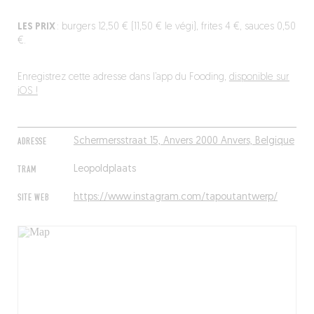
LES PRIX
: burgers 12,50 € (11,50 € le végi), frites 4 €, sauces 0,50
€.
Enregistrez cette adresse dans l’app du Fooding,
disponible sur
iOS !
ADRESSE
Schermersstraat 15, Anvers 2000 Anvers, Belgique
TRAM
Leopoldplaats
SITE WEB
https://www.instagram.com/tapoutantwerp/