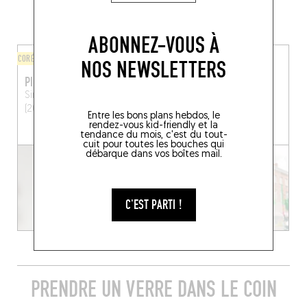
PROXIMITÉ
ABONNEZ-VOUS À
CORÉEN
VIETNAMIEN
NOS NEWSLETTERS
PICNIQ
LITTLE BÚN
Sint-Jorispoort 12
Anvers
22 Sint-Jorispoort
Anvers
(2000)
(2000)
Entre les bons plans hebdos, le
rendez-vous kid-friendly et la
tendance du mois, c'est du tout-
cuit pour toutes les bouches qui
débarque dans vos boîtes mail.
C'EST PARTI !
PRENDRE UN VERRE DANS LE COIN