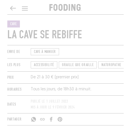
CAVE
LA CAVE SE REBIFFE
ENVIE DE
CAVE À MANGER
LES PLUS
ACCESSIBILITÉ
GRAILLE QUE GRAILLE
NATUROPATHE
T
PRIX
De 21 à 30 € (premier prix)
HORAIRES
Tous les jours, de 18h30 à minuit.
PUBLIÉ LE
1 JUILLET 2022
DATES
MIS À JOUR LE
9 FÉVRIER 2024
PARTAGER