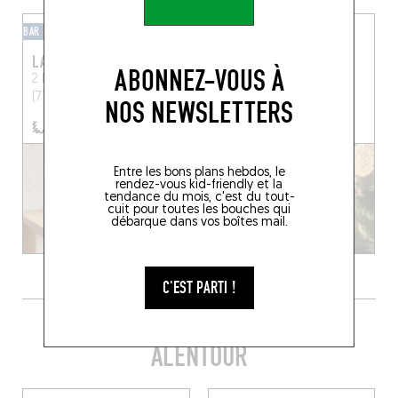
BAR À VINS
BAR À VINS
LA CAVE DU CENTRE
LE BISTROT DE LA
ABONNEZ-VOUS À
TOURNELLE
2 Rue de Beaune
Chagny
(71150)
5 Pl. Petite Place
Arbois
NOS NEWSLETTERS
(39600)
Entre les bons plans hebdos, le
rendez-vous kid-friendly et la
tendance du mois, c'est du tout-
cuit pour toutes les bouches qui
débarque dans vos boîtes mail.
C'EST PARTI !
FAIRE SES EMPLETTES
ALENTOUR