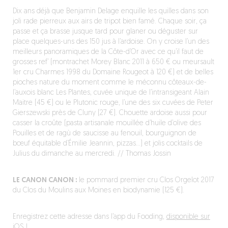
Dix ans déjà que Benjamin Delage enquille les quilles dans son
joli rade pierreux aux airs de tripot bien famé. Chaque soir, ça
passe et ça brasse jusque tard pour glaner ou déguster sur
place quelques-uns des 150 jus à l’ardoise. On y croise l’un des
meilleurs panoramiques de la Côte-d’Or avec ce qu’il faut de
grosses ref’ (montrachet Morey Blanc 2011 à 650 € ou meursault
1er cru Charmes 1998 du Domaine Rougeot à 120 €) et de belles
pioches nature du moment comme le méconnu côteaux-de-
l’auxois blanc Les Plantes, cuvée unique de l’intransigeant Alain
Maitre (45 €) ou le Plutonic rouge, l’une des six cuvées de Peter
Gierszewski près de Cluny (27 €). Chouette ardoise aussi pour
casser la croûte (pasta artisanale mouillée d’huile d’olive des
Pouilles et de ragù de saucisse au fenouil, bourguignon de
bœuf équitable d’Émilie Jeannin, pizzas…) et jolis cocktails de
Julius du dimanche au mercredi. // Thomas Jossin
LE CANON CANON :
le pommard premier cru Clos Orgelot 2017
du Clos du Moulins aux Moines en biodynamie (125 €).
Enregistrez cette adresse dans l’app du Fooding,
disponible sur
iOS !