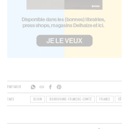
PARTAGER
TAGS
DIJON
BOURGOGNE-FRANCHE-COMTÉ
FRANCE
CÔTE-D