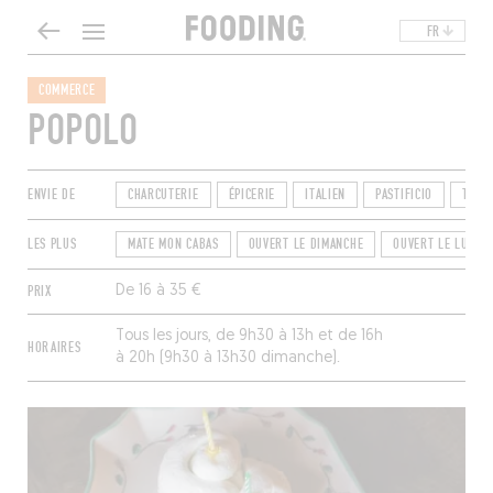
FR
COMMERCE
POPOLO
ENVIE DE
CHARCUTERIE
ÉPICERIE
ITALIEN
PASTIFICIO
TRAI
LES PLUS
MATE MON CABAS
OUVERT LE DIMANCHE
OUVERT LE LUNDI
PRIX
De 16 à 35 €
Tous les jours, de 9h30 à 13h et de 16h
HORAIRES
à 20h (9h30 à 13h30 dimanche).