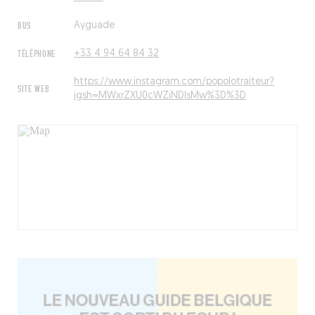
BUS
Ayguade
TÉLÉPHONE
+33 4 94 64 84 32
https://www.instagram.com/popolotraiteur?
SITE WEB
igsh=MWxrZXU0cWZiNDlsMw%3D%3D