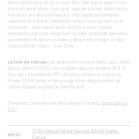
décor pensé pour se rincer aussi bien l’œil que le palais. Entre
les murs jaune safran, tout y est : jajas de la Botte, pasta fresca,
frometons aux accents toniques, charcutaille piémontaise,
calabraise et toscane, indéboulonnables focaccia, tiramisu et
limoncello… sans même parler du four à pizza, histoire
d’emporter une belle ronde avec ça. Bref, autant de spécialités
qui méritent de lâcher un billet, à défaut d’en choper un pour
l’autre côté des Alpes.
·
Artie Show
La liste de courses :
de bedonnants arancini bœuf, porc, petits
pois et safran (2,30 €), une véritable caponata siciliana (18 € le
kilo), des croquettes de PDT, pecorino romano et scamorza
fumée (1,50 € pièce) et deux aragostines dégoulinantes de
crème noisette et pistache (même tarif).
Enregistrez cette adresse dans l’app du Fooding,
disponible sur
iOS !
2740 Avenue Alfred Decugis, 83400 Hyères,
ADRESSE
France