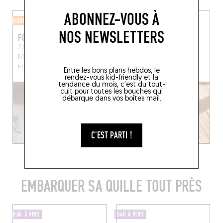
ABONNEZ-VOUS À
BOULANGERIE
BOULANGERIE
NOS NEWSLETTERS
FOODETOI
BONI
27 Quai François-
58 Av. des Chartreux
Mitterrand, 13600 La Ciotat,
Marseille (13004)
France
Entre les bons plans hebdos, le
rendez-vous kid-friendly et la
tendance du mois, c'est du tout-
cuit pour toutes les bouches qui
débarque dans vos boîtes mail.
C'EST PARTI !
EMBARQUER SA QUILLE TOUT PRÈS
BAR À VINS
BAR À VINS