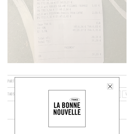
PARTAGER
TAGS
HYÈRES
PROVENCE-ALPES-CÔTE D'AZUR
FRANCE
VAR
PLUS DE COMMERCES ALENTOUR