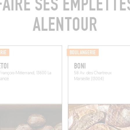
FAIRE SES EMPLETTE
ALENTOUR
RIE
BOULANGERIE
TOI
BONI
François-Mitterrand, 13600 La
58 Av. des Chartreux
France
Marseille (13004)