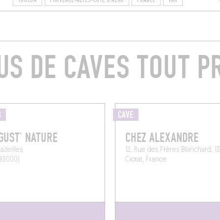
TOULON
PROVENCE-ALPES-CÔTE D'AZUR
FRANCE
VAR
US DE CAVES TOUT P
S
CAVE
GUST’ NATURE
CHEZ ALEXANDRE
azeilles
12, Rue des Frères Blanchard, 1
83000)
Ciotat, France