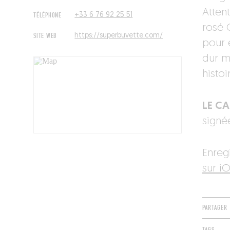
Atten
TÉLÉPHONE
+33 6 76 92 25 51
rosé 
SITE WEB
https://superbuvette.com/
pour 
dur m
histoi
LE C
signée
Enreg
sur iO
PARTAGER