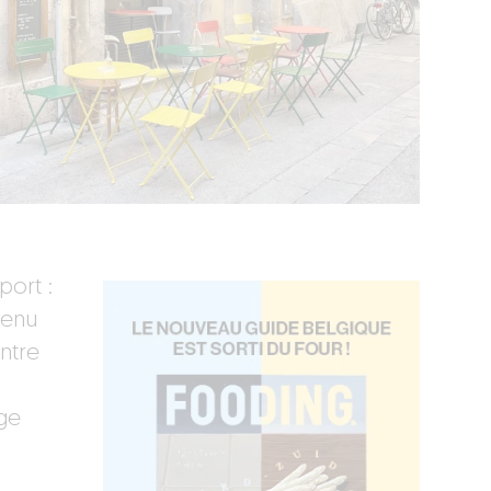
port :
tenu
ntre
uge