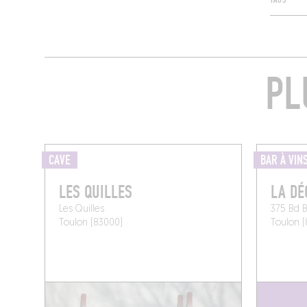
TAGS
PL
CAVE
BAR À VIN
LES QUILLES
LA DÉ
Les Quilles
375 Bd B
Toulon (83000)
Toulon (