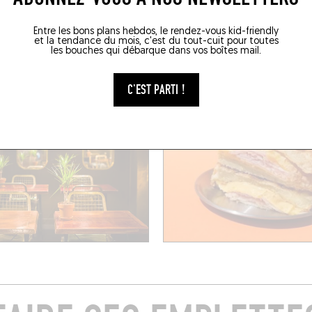
vard Notre Dame
26 Rue Decazes
e (13006)
Marseille (13007)
Entre les bons plans hebdos, le rendez-vous kid-friendly
et la tendance du mois, c'est du tout-cuit pour toutes
les bouches qui débarque dans vos boîtes mail.
C'EST PARTI !