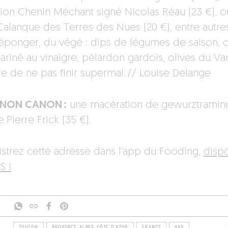
tion Chenin Méchant signé Nicolas Réau (23 €), o
Calanque des Terres des Nues (20 €), entre autres
éponger, du végé : dips de légumes de saison, 
ariné au vinaigre, pélardon gardois, olives du Va
re de ne pas finir supermal. // Louise Delange
ANON CANON :
une macération de gewurztramin
 Pierre Frick (35 €).
istrez cette adresse dans l’app du Fooding,
disp
S !