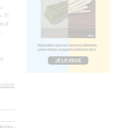
u
. Et
œuf
r…
er
onible
AFFICHER +