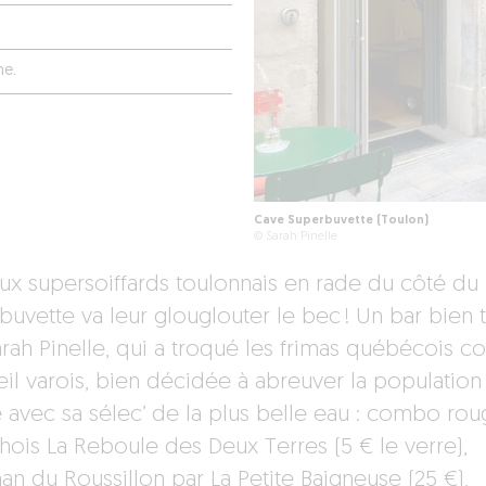
he.
Cave Superbuvette (Toulon)
© Sarah Pinelle
aux supersoiffards toulonnais en rade du côté du 
buvette va leur glouglouter le bec ! Un bar bien 
arah Pinelle, qui a troqué les frimas québécois co
eil varois, bien décidée à abreuver la population
e avec sa sélec’ de la plus belle eau : combo ro
hois La Reboule des Deux Terres (5 € le verre),
an du Roussillon par La Petite Baigneuse (25 €),