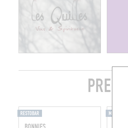
PREND
RESTOBAR
MIXOMANI
BONNIES
GASP