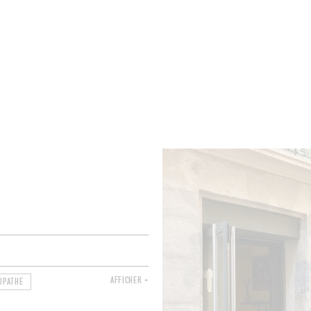
BRES
BARS
COMMERCES
CAVES
RECETTES
AFFICHER +
OPATHE