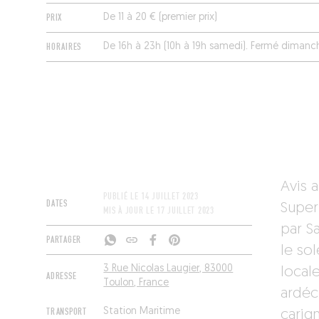
PRIX
De 11 à 20 € (premier prix)
HORAIRES
De 16h à 23h (10h à 19h samedi). Fermé dimanc
Avis 
PUBLIÉ LE
14 JUILLET 2023
DATES
Super
MIS À JOUR LE
17 JUILLET 2023
par S
PARTAGER
le sol
3 Rue Nicolas Laugier, 83000
local
ADRESSE
Toulon, France
ardéc
TRANSPORT
Station Maritime
carign