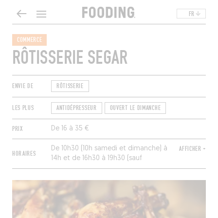
FR
COMMERCE
RÔTISSERIE SEGAR
ENVIE DE
RÔTISSERIE
LES PLUS
ANTIDÉPRESSEUR
OUVERT LE DIMANCHE
PRIX
De 16 à 35 €
De 10h30 (10h samedi et dimanche) à
AFFICHER +
HORAIRES
14h et de 16h30 à 19h30 (sauf
dimanche). Fermé lundi.