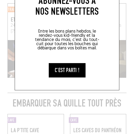
ABONNEZ-VOUS À
NOS NEWSLETTERS
TRAITEUR
CRÈMERIE
ETSI, LE TRAITEUR
C.O.W
241 Rue Saint-Jacques
Paris
30 Bd Saint-Germain
Paris
Entre les bons plans hebdos, le
(75005)
(75005)
rendez-vous kid-friendly et la
tendance du mois, c'est du tout-
cuit pour toutes les bouches qui
débarque dans vos boîtes mail.
C'EST PARTI !
EMBARQUER SA QUILLE TOUT PRÈS
CAVE
CAVE
LA P'TITE CAVE
LES CAVES DU PANTHÉON