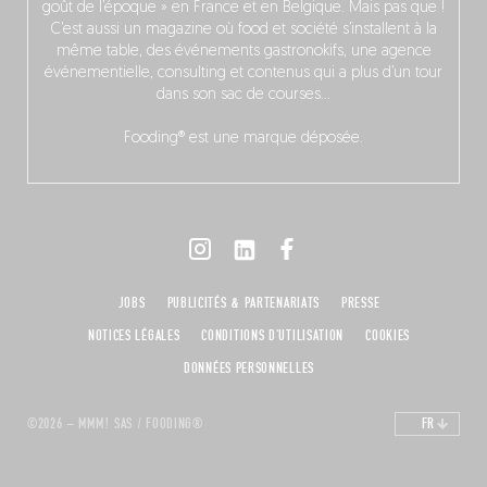
goût de l’époque » en France et en Belgique. Mais pas que !
C’est aussi un magazine où food et société s’installent à la
même table, des événements gastronokifs, une agence
événementielle, consulting et contenus qui a plus d’un tour
dans son sac de courses…
Fooding® est une marque déposée.
JOBS
PUBLICITÉS & PARTENARIATS
PRESSE
NOTICES LÉGALES
CONDITIONS D'UTILISATION
COOKIES
DONNÉES PERSONNELLES
©2026 – MMM! SAS / FOODING®
FR