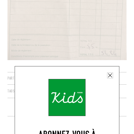
PARTAGER
TAGS
PARIS
ÎLE-DE-FRANCE
FRANCE
75005
PLUS DE COMMERCES ALENTOUR