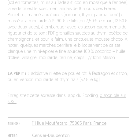
(sol en tomettes, murs au Tadelakt, coq en mosaïque à l’entrée),
la vedette est le spécimen landais de 105 jours des Frères
Poulet. Ici, mariné aux épices (romarin, thym, paprika fumé) et
massé à la moutarde à 19,90 € le kilo (ou 7,50 € le quart, 12,50 €
avec deux sides), à embarquer avec les accompagnements de
rigueur et de saison : PDT grenailles sautées au thym, poêlée de
champignons, et pour la faim, une onctueuse mousse choco. À
noter : quelques marches derrière le billot servant de caisse
planque une mini-épicerie fine sourcée 100 % cocorico – huile
d’olive, vinaigre, moutarde, terrine, chips… // John Mason
LA PÉPITE :
l’addictive rillette de poulet rôti à l’estragon et citron,
ou en version moutarde et thym frais (32 € le kg).
Enregistrez cette adresse dans l’app du Fooding,
disponible sur
iOS !
ADRESSE
111 Rue Mouffetard, 75005 Paris, France
MÉTRO
Censier-Daubenton