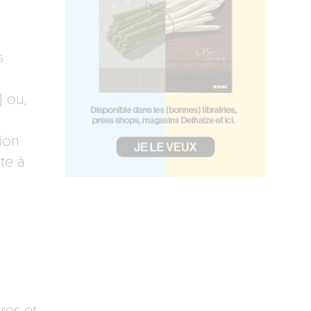
s
 ou,
ion
te à