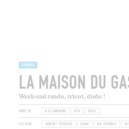
MAGAZINE
RESTAURANTS
CHAM
CHAMBRE
LA MAISON DU G
Week-end rando, tricot, dodo !
ENVIE DE
À LA CAMPAGNE
GÎTE
HÔTEL
LES PLUS
JARDIN / TERRASSE
CALME
KID-FRIENDLY
RE