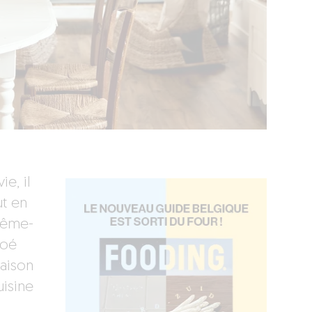
ie, il
ut en
même-
Zoé
Maison
isine