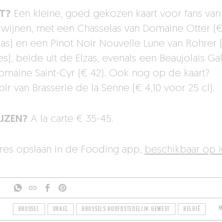
T?
Een kleine, goed gekozen kaart voor fans van
rwijnen, met een Chasselas van Domaine Otter (€
las) en een Pinot Noir Nouvelle Lune van Rohrer 
es), beide uit de Elzas, evenals een Beaujolais G
omaine Saint-Cyr (€ 42). Ook nog op de kaart?
ir van Brasserie de la Senne (€ 4,10 voor 25 cl).
IJZEN?
A la carte € 35-45.
dres opslaan in de Fooding app,
beschikbaar op 
M
BRUSSEL
UKKEL
BRUSSELS HOOFDSTEDELIJK GEWEST
BELGIË