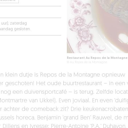
 uur); zaterdag
aandag gesloten.
Restaurant Au Repos de la Montagne 
© Au Repos de la Montagne
n klein dutje is Repos de la Montagne opnieuw
r geschoten! Het oude buurtrestaurant – in een 
 nog een duivensportcafé – is terug. Zelfde locat
ontmartre van Ukkel). Even joviaal. En even ‘duifig
r achter de comeback zit? Drie keukenacrobaten 
ussels horeca. Benjamin ‘grand Ben’ Rauwel, de 
r
Dillens
en Ivresse; Pierre-Antoine ‘P.A.’ Duhayon,