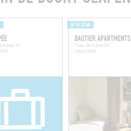
D
IN DE STAD
PÉE
BAUTIER APARTMENTS
roussart 47
Chau. de Forest 314
1050)
Forest (1190)