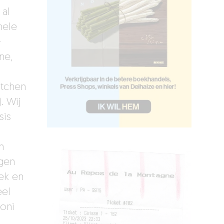
 al
nele
–
ne,
itchen
. Wij
sis
n
jgen
ek en
eel
roni