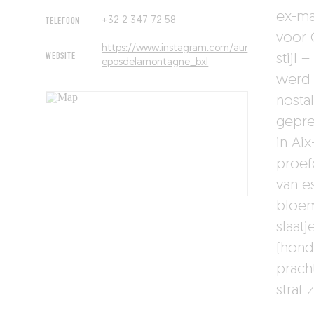
ex-ma
TELEFOON
+32 2 347 72 58
voor 
https://www.instagram.com/aur
WEBSITE
stijl 
eposdelamontagne_bxl
werd 
nosta
gepre
in Ai
proef
van e
bloem
slaatj
(hond
prach
straf 