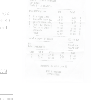
 6,50
(€ 43
aloche
iOS!
EER TONEN