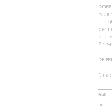
DORS
natuu
per g
per fl
van D
Zinneb
DE PR
Dit a
DELEN
TAGS