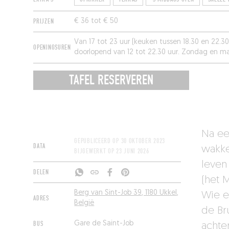
PRIJZEN
€ 36 tot € 50
Van 17 tot 23 uur (keuken tussen 18.30 en 22.30
OPENINGSUREN
doorlopend van 12 tot 22.30 uur. Zondag en m
TAFEL RESERVEREN
Na ee
GEPUBLICEERD OP
30 OKTOBER 2023
DATA
wakke
BIJGEWERKT OP
23 JUNI 2026
leven
DELEN
(het M
Berg van Sint-Job 39, 1180 Ukkel,
Wie e
ADRES
België
de Br
BUS
Gare de Saint-Job
achte