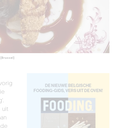
(Brussel)
vorig
ie
’.
uit
man
 de