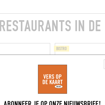
RESTAURANTS IN DE
BISTRO
GEON NOIR
CHEZ LUMA
sbeekstraat
17 Grasmusstraat
1180)
Brussel (1180)
ABONNEER JE OP ONZE NIEUWSBRIEF!