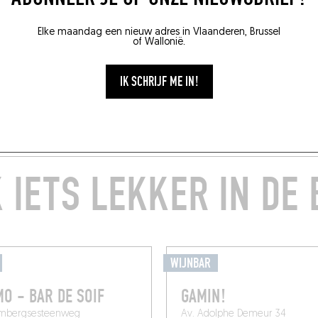
Elke maandag een nieuw adres in Vlaanderen, Brussel
of Wallonië.
IK SCHRIJF ME IN!
 IETS LEKKER IN DE
WIJNBAR
O - BAR DE SOIF
GAMIN!
embergsesteenweg
Av. Adolphe Demeur 34