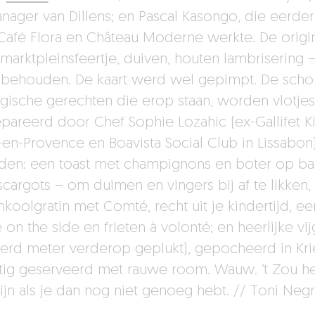
nager van Dillens; en Pascal Kasongo, die eerder
Café Flora en Château Moderne werkte. De origi
– marktpleinsfeertje, duiven, houten lambrisering 
behouden. De kaart werd wel gepimpt. De scho
lgische gerechten die erop staan, worden vlotjes
pareerd door Chef Sophie Lozahic (ex-Gallifet K
x-en-Provence en Boavista Social Club in Lissabon)
den: een toast met champignons en boter op ba
scargots – om duimen en vingers bij af te likken,
koolgratin met Comté, recht uit je kindertijd, ee
e on the side en frieten à volonté; en heerlijke vi
erd meter verderop geplukt), gepocheerd in Kri
tig geserveerd met rauwe room. Wauw. ’t Zou h
zijn als je dan nog niet genoeg hebt. // Toni Neg