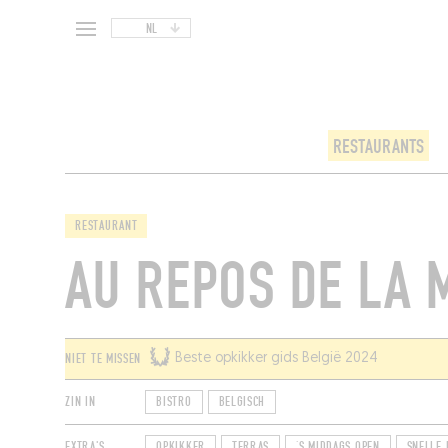
NL
RESTAURANTS
RESTAURANT
AU REPOS DE LA
NIET TE MISSEN
Beste opkikker gids België 2024
ZIN IN
BISTRO
BELGISCH
EXTRA'S
OPKIKKER
TERRAS
‘S MIDDAGS OPEN
SNELLE 