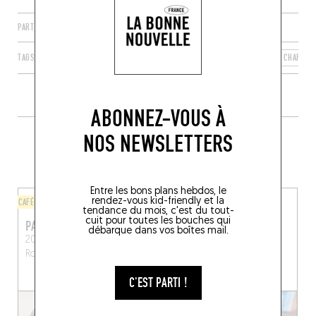
PARTAGER
TAGS
LA ROCHELLE
NOUVELLE-AQUITAINE
FRANCE
CHARENT
ABONNEZ-VOUS À
PLUS DE TABLES DE GENRE À
NOS NEWSLETTERS
PROXIMITÉ
Entre les bons plans hebdos, le
rendez-vous kid-friendly et la
CAFÉ
BISTROT
tendance du mois, c'est du tout-
cuit pour toutes les bouches qui
PARADOX CAFÉ
APERTA
débarque dans vos boîtes mail.
20 Quai Maubec
La
1 Rue des Cloutiers
La
Rochelle (17000)
Rochelle (17000)
C'EST PARTI !