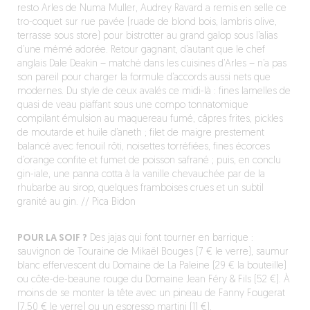
resto Arles de Numa Muller, Audrey Ravard a remis en selle ce
tro-coquet sur rue pavée (ruade de blond bois, lambris olive,
terrasse sous store) pour bistrotter au grand galop sous l’alias
d’une mémé adorée. Retour gagnant, d’autant que le chef
anglais Dale Deakin – matché dans les cuisines d’Arles – n’a pas
son pareil pour charger la formule d’accords aussi nets que
modernes. Du style de ceux avalés ce midi-là : fines lamelles de
quasi de veau piaffant sous une compo tonnatomique
compilant émulsion au maquereau fumé, câpres frites, pickles
de moutarde et huile d’aneth ; filet de maigre prestement
balancé avec fenouil rôti, noisettes torréfiées, fines écorces
d’orange confite et fumet de poisson safrané ; puis, en conclu
gin-iale, une panna cotta à la vanille chevauchée par de la
rhubarbe au sirop, quelques framboises crues et un subtil
granité au gin. // Pica Bidon
POUR LA SOIF ?
Des jajas qui font tourner en barrique :
sauvignon de Touraine de Mikaël Bouges (7 € le verre), saumur
blanc effervescent du Domaine de La Paleine (29 € la bouteille)
ou côte-de-beaune rouge du Domaine Jean Féry & Fils (52 €). À
moins de se monter la tête avec un pineau de Fanny Fougerat
(7,50 € le verre) ou un espresso martini (11 €).