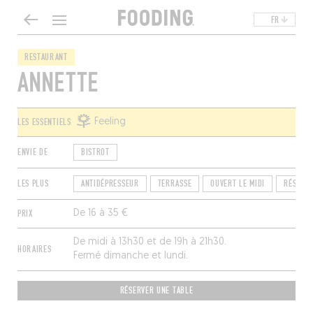
FR
RESTAURANT
ANNETTE
LES ESSENTIELS
Feeling
ENVIE DE
BISTROT
LES PLUS
ANTIDÉPRESSEUR
TERRASSE
OUVERT LE MIDI
RÉSA EX
PRIX
De 16 à 35 €
De midi à 13h30 et de 19h à 21h30.
HORAIRES
Fermé dimanche et lundi.
RÉSERVER UNE TABLE