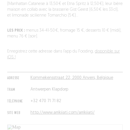
(Manhattan Catanese à 13,50 € et Etna Spritz à 12,50 €), leur bière
maison en collab avec la brasserie Gist Geest (6,50 € les 33 cl),
et limonade sicilienne Tomarchio (5 €)…
LES PRIX :
menus 34-41-50 €, fromage 15 €, desserts 10 € (midi),
menu 76 € (soir).
Enregistrez cette adresse dans l’app du Fooding,
disponible sur
iOS !
ADRESSE
Kommekensstraat 22, 2000 Anvers, Belgique
TRAM
Antwerpen Klapdorp
TÉLÉPHONE
+32 470 71 71 82
SITE WEB
http://www.arrikiiati.com/arrikiiati/