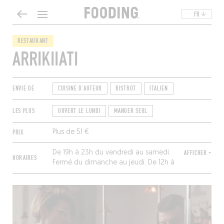
FR
RESTAURANT
ARRIKIIATI
ENVIE DE
CUISINE D'AUTEUR
BISTROT
ITALIEN
LES PLUS
OUVERT LE LUNDI
MANGER SEUL
PRIX
Plus de 51 €
De 19h à 23h du vendredi au samedi.
AFFICHER +
HORAIRES
Fermé du dimanche au jeudi. De 12h à
15h et 19h à 23h le premier lundi du
mois.