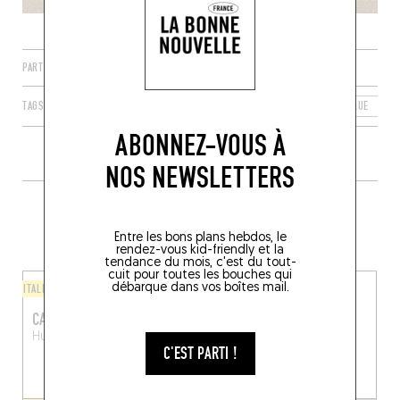
PARTAGER
TAGS
ANVERS
FLANDRE
RÉGION FLAMANDE
BELGIQUE
2
ABONNEZ-VOUS À
NOS NEWSLETTERS
PLUS DE TABLES DE GENRE À
PROXIMITÉ
Entre les bons plans hebdos, le
rendez-vous kid-friendly et la
tendance du mois, c'est du tout-
cuit pour toutes les bouches qui
débarque dans vos boîtes mail.
ITALIEN
BISTROT
CANNOLO
RAAPSTRAAT 20
Huikstraat 2
Anvers (2000)
Raapstraat 20
Anvers
C'EST PARTI !
(2000)