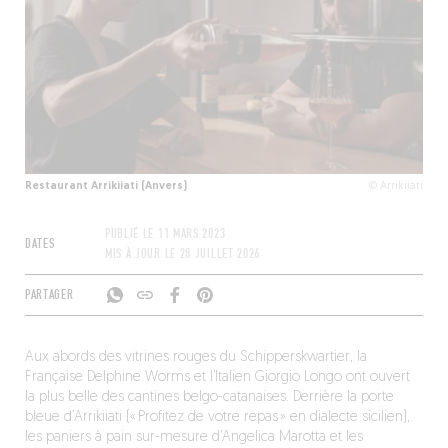
Restaurant Arrikiiati (Anvers)
© Arrikiiati
PUBLIÉ LE
11 MARS 2023
DATES
MIS À JOUR LE
28 JUILLET 2026
PARTAGER
Aux abords des vitrines rouges du Schipperskwartier, la
Française Delphine Worms et l’Italien Giorgio Longo ont ouvert
la plus belle des cantines belgo-catanaises. Derrière la porte
bleue d’Arrikiiati (« Profitez de votre repas » en dialecte sicilien),
les paniers à pain sur-mesure d’Angelica Marotta et les