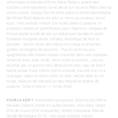
céramiques artisanales d’Anne-Marie Peeters posent des
touches contemporaines sur le décor aux accents fifties. Dans sa
micro-cuisine, Giorgio (formé entre autres à l’école bienveillante
de Michel Bras) balance en solo un menu au cordeau, bio et
local : mini cannolo maison à la ricotta salée et pistache, et
explosion d’olive en sphérification pour l’aperitivo ; antipasti de
fenouil braisé arrosé de son jus réduit avec tomate et pastis ;
fondante courgette jaune, tomates, boutargue de thon et
pourpier ; divines fèves des marais à la ‘nduja et amandes
grillées, enneigées de pecorino… Puis en primi du jour,
spaghettone alla chitarra maison à tourner dans une caponata
sicilienne avec salsa verde, citron confit et anchois ; suivi en
secondi, par un poivron farci déstructuré avec ragu de bœuf
haché arrosé d’une crème d’ail et amande, escorté d’un riz à
l’estragon, câpre et citron confit. En dolci, pêche plate au vin
rouge, sabayon de marsala (un peu fatigué) et praliné de
pistache. Sicilia in bocca ! // Annie Zette
POUR LA SOIF ?
Sommelière perspicace, Delphine (ex-Dôme
période Chabert) distille les quilles idoines : etna blanc Salsire
2016 de Vivera (65 € la bouteille), nerello mascalese Attia de
Davide Bentivegna (57 €), mais aussi cocktails maison