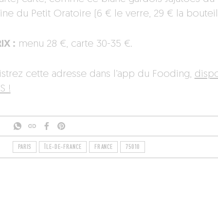
e du Petit Oratoire (6 € le verre, 29 € la bouteil
IX :
menu 28 €, carte 30-35 €.
istrez cette adresse dans l’app du Fooding,
disp
S !
PARIS
ÎLE-DE-FRANCE
FRANCE
75010