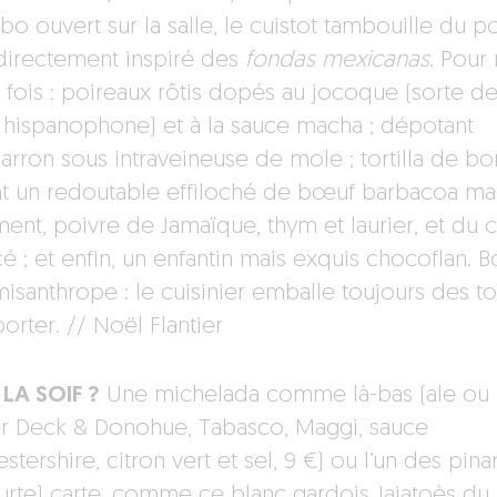
bo ouvert sur la salle, le cuistot tambouille du p
 directement inspiré des
fondas mexicanas
. Pour
e fois : poireaux rôtis dopés au jocoque (sorte d
 hispanophone) et à la sauce macha ; dépotant
arron sous intraveineuse de mole ; tortilla de bo
t un redoutable effiloché de bœuf barbacoa ma
ment, poivre de Jamaïque, thym et laurier, et du 
é ; et enfin, un enfantin mais exquis chocoflan. B
isanthrope : le cuisinier emballe toujours des tor
orter. // Noël Flantier
LA SOIF ?
Une michelada comme là-bas (ale ou
er Deck & Donohue, Tabasco, Maggi, sauce
tershire, citron vert et sel, 9 €) ou l’un des pina
ourte) carte, comme ce blanc gardois Jajatoès du