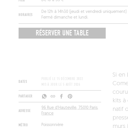
PRIX
De 16 à 35 €
De 12h à 14h30 (jeudi et vendredi uniquement) 
HORAIRES
Fermé dimanche et lundi.
RÉSERVER UNE TABLE
Si en
PUBLIÉ LE
15 DÉCEMBRE 2022
DATES
Comer
MIS À JOUR LE
5 AOÛT 2026
couru
PARTAGER
kits 
96 Rue d'Hauteville, 75010 Paris,
natif 
ADRESSE
France
press
MÉTRO
Poissonnière
murs 