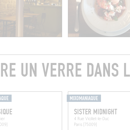
RE UN VERRE DANS L
AQUE
MIXOMANIAQUE
IQUE
SISTER MIDNIGHT
lier
4 Rue Viollet-le-Duc
5009)
Paris (75009)