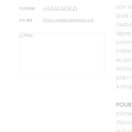
son la
TÉLÉPHONE
+33 6 63 02 56 25
stylé
SITE WEB
https://www.parismexico.fr
l’autr
labné
potim
mêlan
au pi
éminc
plan m
à emp
POUR 
pilsn
Worces
la (c