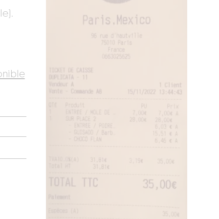
le).
onible