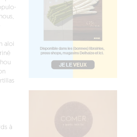
opulo-
 nous,
e
n aloi
riné
chou
on
tillas
rds à