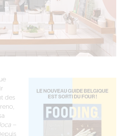
que
r
nt des
oreno,
sa
loca
–
Depuis