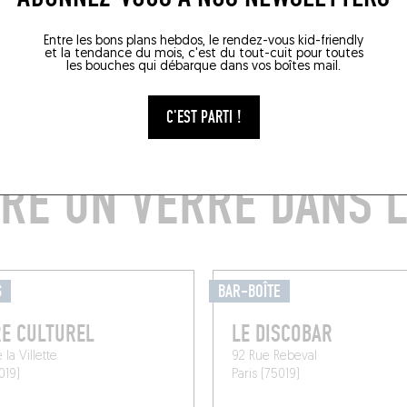
Entre les bons plans hebdos, le rendez-vous kid-friendly
et la tendance du mois, c'est du tout-cuit pour toutes
les bouches qui débarque dans vos boîtes mail.
C'EST PARTI !
RE UN VERRE DANS L
S
BAR-BOÎTE
E CULTUREL
LE DISCOBAR
la Villette
92 Rue Rebeval
019)
Paris (75019)