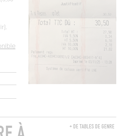
r).
onible
RE À
+ DE TABLES DE GENRE