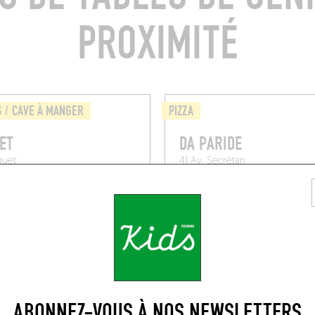
PROXIMITÉ
S / CAVE À MANGER
PIZZA
ET
DA PARIDE
quet
41 Av. Secrétan
019)
Paris (75019)
ABONNEZ-VOUS À NOS NEWSLETTERS