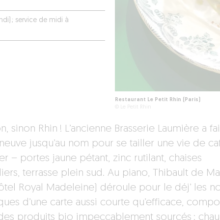
di) ; service de midi à
Restaurant Le Petit Rhin (Paris)
© Le Petit Rhin
, sinon Rhin ! L’ancienne Brasserie Laumière a fai
neuve jusqu’au nom pour se tailler une vie de ca
er – portes jaune pétant, zinc rutilant, chaises
iers, terrasse plein sud. Au piano, Thibault de Ma
ôtel Royal Madeleine) déroule pour le déj’ les n
iques d’une carte aussi courte qu’efficace, comp
des produits bio impeccablement sourcés : cha