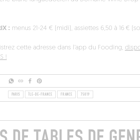
IX :
menus 21-24 € (midi), assiettes 6,50 à 16 € (soi
istrez cette adresse dans l’app du Fooding,
disp
S !
PARIS
ÎLE-DE-FRANCE
FRANCE
75019
S DE TABLES DE GEN