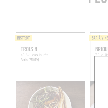
BISTROT
BAR À VIN
TROIS B
BRIQU
48 Av. Jean Jaurès
7 Rue Ri
Paris (75019)
Paris (75