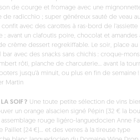
son de courge et fromage avec une mignonnett
e de radicchio ; super généreux sauté de veau a
 confit avec des carottes à ras-bord de l’assiette
e ; avant un clafoutis poire, chocolat et amandes
de crème dessert regrekiffable. Le soir, place au
bar avec des snacks sans chichis : croque-monsi
bert rôti, planche de charcuterie… avant la tou
oters jusqu’à minuit, ou plus en fin de semaine ! 
r Martin
LA SOIF ?
Une toute petite sélection de vins bien 
ouver un orange alsacien signé Pépin (32 € la bout
 assemblage rouge ligéro-languedocien Anne Fa
 Paillet (24 €)… et des verres à la tireuse type
che blanc languedocien du Domaine Wine Drop 