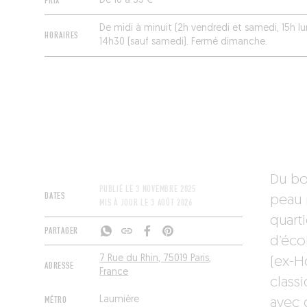
PRIX
De 16 à 35 €
De midi à minuit (2h vendredi et samedi, 15h lun
HORAIRES
14h30 (sauf samedi). Fermé dimanche.
Du bon
PUBLIÉ LE
3 NOVEMBRE 2025
DATES
peau 
MIS À JOUR LE
3 AOÛT 2026
quarti
PARTAGER
d’écol
7 Rue du Rhin, 75019 Paris,
(ex-H
ADRESSE
France
class
MÉTRO
Laumière
avec 