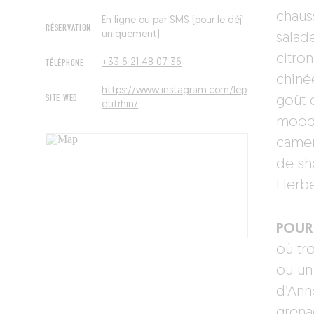
chaus
En ligne ou par SMS (pour le déj’
RÉSERVATION
uniquement)
salad
citron
TÉLÉPHONE
+33 6 21 48 07 36
chiné
https://www.instagram.com/lep
SITE WEB
goût 
etitrhin/
mood 
camem
de sho
Herbe
POUR 
où tr
ou un
d’Anne
grena