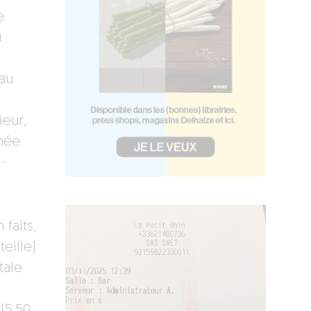
e
u
 au
eur,
rnée
·
faits,
eille)
tale
(5,50