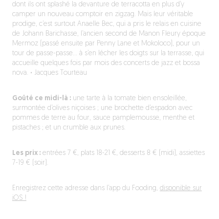
dont ils ont splashé la devanture de terracotta en plus d’y
camper un nouveau comptoir en zigzag. Mais leur véritable
prodige, c’est surtout Anaelle Bec, qui a pris le relais en cuisine
de Johann Barichasse, l’ancien second de Manon Fleury époque
Mermoz (passé ensuite par Penny Lane et Mokoloco), pour un
tour de passe-passe… à s’en lécher les doigts sur la terrasse, qui
accueille quelques fois par mois des concerts de jazz et bossa
nova.
·
Jacques Tourteau
Goûté ce midi-là :
une tarte à la tomate bien ensoleillée,
surmontée d’olives niçoises ; une brochette d’espadon avec
pommes de terre au four, sauce pamplemousse, menthe et
pistaches ; et un crumble aux prunes.
Les prix :
entrées 7 €, plats 18-21 €, desserts 8 € (midi), assiettes
7-19 € (soir).
Enregistrez cette adresse dans l’app du Fooding,
disponible sur
iOS !