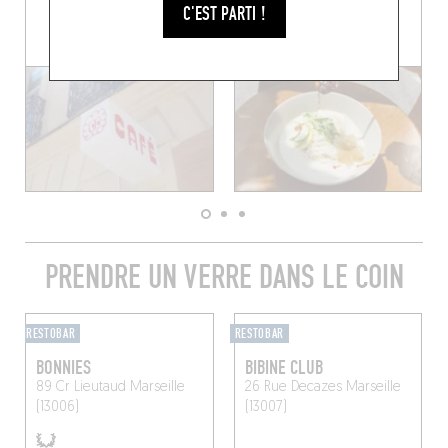
C'EST PARTI !
PRENDRE UN VERRE DANS LE COIN
RESTOBAR
RESTOBAR
BONNIES
BIBINE CLUB
89 Cr Lieutaud
Marseille
26 Rue Decazes
Marseille
(13006)
(13007)