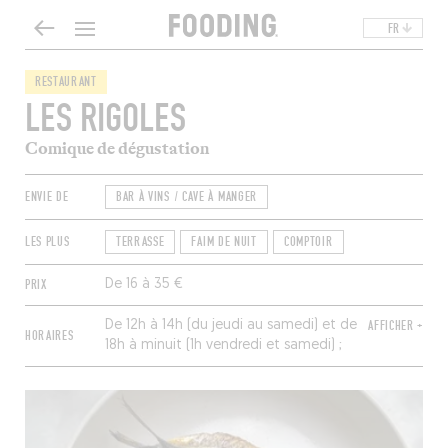
FR
RESTAURANT
LES RIGOLES
Comique de dégustation
ENVIE DE
BAR À VINS / CAVE À MANGER
LES PLUS
TERRASSE
FAIM DE NUIT
COMPTOIR
PRIX
De 16 à 35 €
De 12h à 14h (du jeudi au samedi) et de
AFFICHER +
HORAIRES
18h à minuit (1h vendredi et samedi) ;
service de 12h à 13h30 et de 19h à
22h30. Fermé dimanche et lundi.