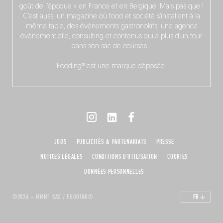
goût de l’époque » en France et en Belgique. Mais pas que !
C’est aussi un magazine où food et société s’installent à la
même table, des événements gastronokifs, une agence
événementielle, consulting et contenus qui a plus d’un tour
dans son sac de courses…
Fooding® est une marque déposée.
JOBS
PUBLICITÉS & PARTENARIATS
PRESSE
NOTICES LÉGALES
CONDITIONS D'UTILISATION
COOKIES
DONNÉES PERSONNELLES
©2026 – MMM! SAS / FOODING®
FR