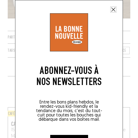
PARTAGER
TAGS
MARSEILLE
PROVENCE-ALPES-CÔTE D'AZUR
FRANCE
B
ABONNEZ-VOUS À
NOS NEWSLETTERS
PLUS DE TABLES DE GENRE À
PROXIMITÉ
Entre les bons plans hebdos, le
rendez-vous kid-friendly et la
tendance du mois, c'est du tout-
CAFÉ
CHINOIS
cuit pour toutes les bouches qui
débarque dans vos boîtes mail.
CAFÉ POLLUX
LE CONSOLAT
15 Rue d’Isoard, 13001
100 Rue Consolat
Marseille
Marseille, France
(13001)