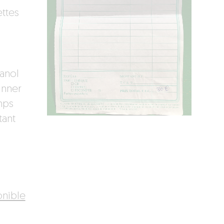
ettes
anol
inner
mps
tant
onible