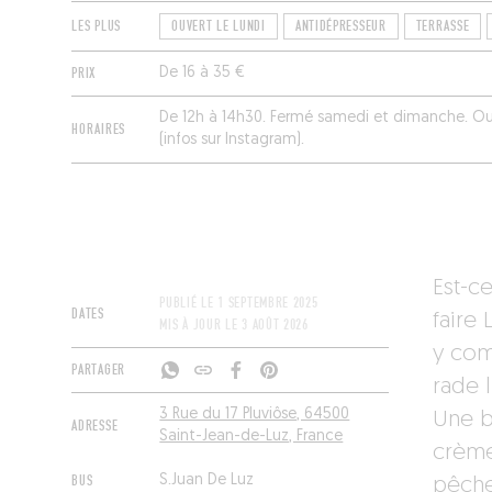
LES PLUS
OUVERT LE LUNDI
ANTIDÉPRESSEUR
TERRASSE
PRIX
De 16 à 35 €
De 12h à 14h30. Fermé samedi et dimanche. Ouv
HORAIRES
(infos sur Instagram).
Est-ce
PUBLIÉ LE
1 SEPTEMBRE 2025
DATES
faire 
MIS À JOUR LE
3 AOÛT 2026
y com
PARTAGER
rade l
3 Rue du 17 Pluviôse, 64500
Une b
ADRESSE
Saint-Jean-de-Luz, France
crème
BUS
S.Juan De Luz
pêche