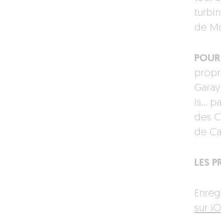
turbi
de Mo
POUR 
propr
Garay
is… p
des Ce
de Ca
LES PR
Enreg
sur iO