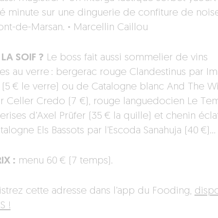
né minute sur une dinguerie de confiture de nois
nt-de-Marsan.
·
Marcellin Caillou
LA SOIF ?
Le boss fait aussi sommelier de vins
es au verre : bergerac rouge Clandestinus par Im
 (5 € le verre) ou de Catalogne blanc And The W
ar Celler Credo (7 €), rouge languedocien Le Te
rises d’Axel Prüfer (35 € la quille) et chenin écla
talogne Els Bassots par l’Escoda Sanahuja (40 €)…
IX :
menu 60 € (7 temps).
istrez cette adresse dans l’app du Fooding,
disp
S !