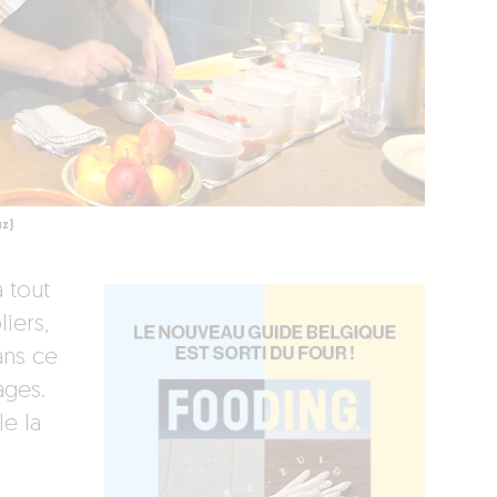
uz)
à tout
liers,
ans ce
ages.
le la