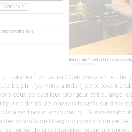
OUVERT LE MIDI
ert certains soirs
Restaurant Pluviôse (Saint-Jean-de-L
© Gérard Roubeix
 un cuisinier ? Un taulier ? Une pieuvre ? Le chef 
Luke Dolphin (ex-Antre à Bidart) porte tous les tab
pris ceux de cueilleur, plongeur et boulanger d
illiputien de douze couverts répartis sur deux ét
oîte à sardines et émotions, où l’Aussie tambouil
 des produits de la région : poissons de petite
, barbaque de la coopérative Belaun à Aldudes,