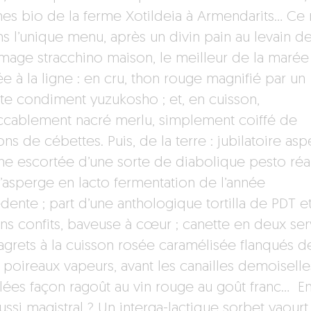
es bio de la ferme Xotildeia à Armendarits… Ce 
ns l’unique menu, après un divin pain au levain d
omage stracchino maison, le meilleur de la marée
e à la ligne : en cru, thon rouge magnifié par un
nte condiment yuzukosho ; et, en cuisson,
cablement nacré merlu, simplement coiffé de
ns de cébettes. Puis, de la terre : jubilatoire as
he escortée d’une sorte de diabolique pesto réa
l’asperge en lacto fermentation de l’année
dente ; part d’une anthologique tortilla de PDT e
ns confits, baveuse à cœur ; canette en deux ser
agrets à la cuisson rosée caramélisée flanqués d
s poireaux vapeurs, avant les canailles demoiselle
llées façon ragoût au vin rouge au goût franc… En 
ussi magistral ? Un interga-lactique sorbet yaourt