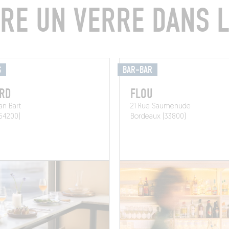
RE UN VERRE DANS L
S
BAR-BAR
RD
FLOU
an Bart
21 Rue Saumenude
(64200)
Bordeaux (33800)