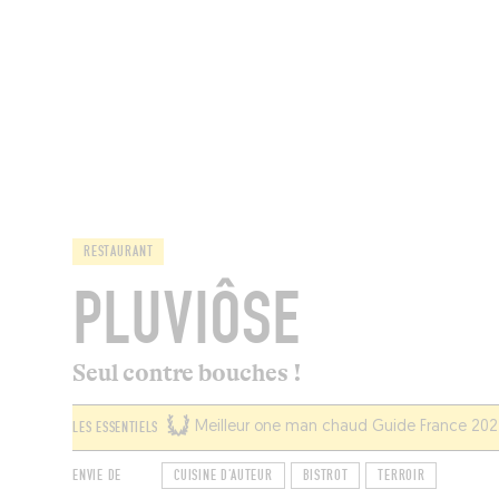
MAGAZINE
RESTAURANTS
CHAM
RESTAURANT
PLUVIÔSE
Seul contre bouches !
LES ESSENTIELS
Meilleur one man chaud Guide France 20
ENVIE DE
CUISINE D'AUTEUR
BISTROT
TERROIR