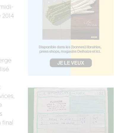
midi-
e 2014
perge
lisé
t
vices,
e
s
final