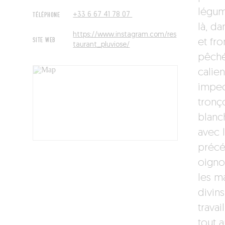
légum
TÉLÉPHONE
+33 6 67 41 78 07
là, da
https://www.instagram.com/res
SITE WEB
et fr
taurant_pluviose/
pêché
calie
impec
tronço
blanc
avec 
précé
oigno
les m
divin
travai
tout a