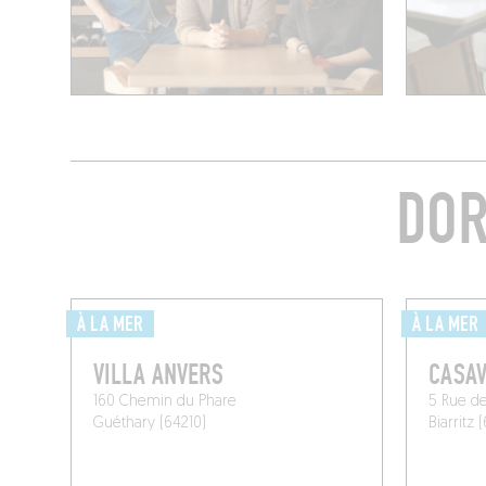
DOR
À LA MER
À LA MER
VILLA ANVERS
CASAV
160 Chemin du Phare
5 Rue de
Guéthary (64210)
Biarritz 