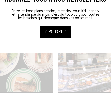
A
CHEZ MAYA
Entre les bons plans hebdos, le rendez-vous kid-friendly
e Verdun
2 Rue Saint-Jacques
et la tendance du mois, c'est du tout-cuit pour toutes
an-de-Luz (64500)
Saint-Jean-de-Luz (64500)
les bouches qui débarque dans vos boîtes mail.
C'EST PARTI !