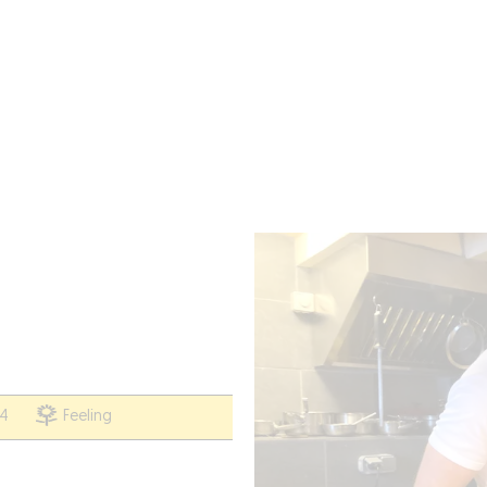
BRES
BARS
COMMERCES
CAVES
RECETTES
24
Feeling