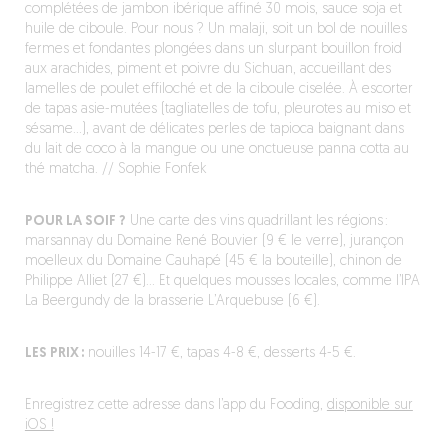
complétées de jambon ibérique affiné 30 mois, sauce soja et
huile de ciboule. Pour nous ? Un malaji, soit un bol de nouilles
fermes et fondantes plongées dans un slurpant bouillon froid
aux arachides, piment et poivre du Sichuan, accueillant des
lamelles de poulet effiloché et de la ciboule ciselée. À escorter
de tapas asie-mutées (tagliatelles de tofu, pleurotes au miso et
sésame…), avant de délicates perles de tapioca baignant dans
du lait de coco à la mangue ou une onctueuse panna cotta au
thé matcha. // Sophie Fonfek
POUR LA SOIF ?
Une carte des vins quadrillant les régions :
marsannay du Domaine René Bouvier (9 € le verre), jurançon
moelleux du Domaine Cauhapé (45 € la bouteille), chinon de
Philippe Alliet (27 €)… Et quelques mousses locales, comme l’IPA
La Beergundy de la brasserie L’Arquebuse (6 €).
LES PRIX :
nouilles 14-17 €, tapas 4-8 €, desserts 4-5 €.
Enregistrez cette adresse dans l’app du Fooding,
disponible sur
iOS !