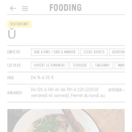
RESTAURANT
Ǔ
ENVIE DE
BAR À VINS / CAVE À MANGER
LÈCHE-DOIGTS
ASIATIQUE
LES PLUS
OUVERT LE DIMANCHE
TERRASSE
TAKEAWAY
MANGER 
PRIX
De 16 à 35 €
De 12h à 14h et de 19h à 22h (22h30
AFFICHER +
HORAIRES
vendredi et samedi). Fermé du lundi au
mercredi.