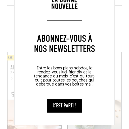
PLUS DE TABLES DE GENRE À
ABONNEZ-VOUS À
PROXIMITÉ
NOS NEWSLETTERS
BAR À VINS / CAVE À MANGER
CUISINE D'AUTEUR
ALFRED BURGERS & VIN
MONIQUE
Entre les bons plans hebdos, le
rendez-vous kid-friendly et la
36 Rue Monge
Dijon
33 Rue Amiral Roussin
tendance du mois, c'est du tout-
(21000)
Dijon (21000)
cuit pour toutes les bouches qui
débarque dans vos boîtes mail.
RÉSERVER UNE TABLE
C'EST PARTI !