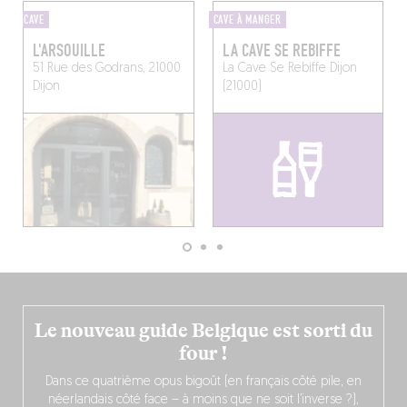
CAVE
CAVE À MANGER
L'ARSOUILLE
LA CAVE SE REBIFFE
51 Rue des Godrans, 21000
La Cave Se Rebiffe
Dijon
Dijon
(21000)
Le nouveau guide Belgique est sorti du
four !
Dans ce quatrième opus bigoût (en français côté pile, en
néerlandais côté face – à moins que ne soit l’inverse ?),