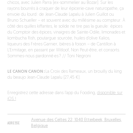
chicos, avec Julien Parra (ex-sommelier au Bozar). Sur les
rayons bourrés à craquer de leur épicerie-cave naturopathe, ça
envoie du lourd : de Jean-Claude Lapalu à Julien Guillot ou
Bruno Schueller – et souvent avec du millésime au compteur. À
côté des quilles kiffantes, le solide ne tire pas la gueule : épices
du Comptoir des épices, vinaigres de Sainte-Odile, limonades et
kombucha Rish, poutargue sourcée, huiles d’olive Kalios,
liqueurs des Frères Garnier, bières à foison – de Cantillon à
L’Ermitage, en passant par Witloof, Non Peut-être, et consorts.
Sommes-nous pardonné·es ? // Toni Negroni
LE CANON CANON :
La Croix des Rameaux, un brouilly du king
du beaujo Jean-Claude Lapalu (27,45 €).
Enregistrez cette adresse dans l’app du Fooding,
disponible sur
iOS !
Avenue des Celtes 22, 1040 Etterbeek, Bruxelles,
ADRESSE
Belgique