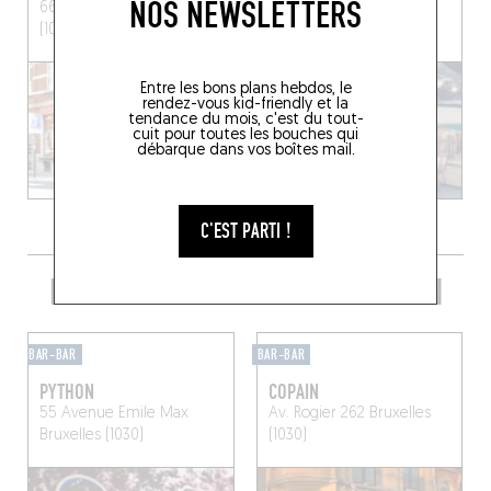
NOS NEWSLETTERS
66 Rue Franklin
Bruxelles
Chau. de Wavre 950
(1000)
Etterbeek (1040)
Entre les bons plans hebdos, le
rendez-vous kid-friendly et la
tendance du mois, c'est du tout-
cuit pour toutes les bouches qui
débarque dans vos boîtes mail.
C'EST PARTI !
PRENDRE UN VERRE DANS LE COIN
BAR-BAR
BAR-BAR
PYTHON
COPAIN
55 Avenue Emile Max
Av. Rogier 262
Bruxelles
Bruxelles (1030)
(1030)