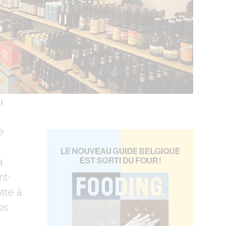
)
e
a
nt-
tte à
es