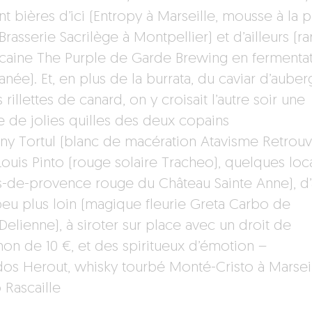
nt bières d’ici (Entropy à Marseille, mousse à la 
Brasserie Sacrilège à Montpellier) et d’ailleurs (ra
caine The Purple de Garde Brewing en fermenta
née). Et, en plus de la burrata, du caviar d’auber
 rillettes de canard, on y croisait l’autre soir une
e de jolies quilles des deux copains
ny Tortul (blanc de macération Atavisme Retrouv
Louis Pinto (rouge solaire Tracheo), quelques loc
s-de-provence rouge du Château Sainte Anne), d’
peu plus loin (magique fleurie Greta Carbo de
Delienne), à siroter sur place avec un droit de
on de 10 €, et des spiritueux d’émotion –
dos Herout, whisky tourbé Monté-Cristo à Marsei
 Rascaille