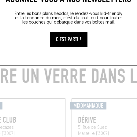
Entre les bons plans hebdos, le rendez-vous kid-friendly
et la tendance du mois, c'est du tout-cuit pour toutes
les bouches qui débarque dans vos boîtes mail.
C'EST PARTI !
RE UN VERRE DANS L
MIXOMANIAQUE
E CLUB
DÉRIVE
Decazes
51 Rue de Suez
e (13007)
Marseille (13007)