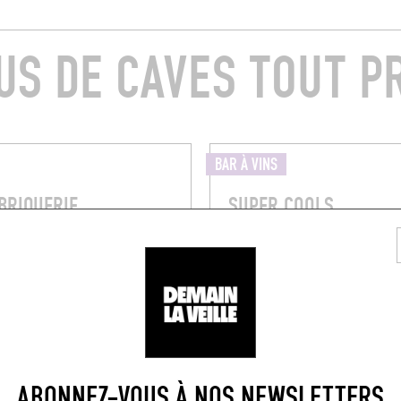
US DE CAVES TOUT P
BAR À VINS
BRIQUERIE
SUPER COOLS
e la Corse
10 Cr Julien
e (13007)
Marseille (13001)
ABONNEZ-VOUS À NOS NEWSLETTERS