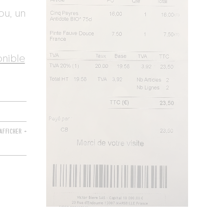
ou, un
onible
AFFICHER +