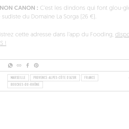
ANON CANON :
C’est les dindons qui font glou-gl
 sudiste du Domaine La Sorga (26 €).
istrez cette adresse dans l’app du Fooding,
disp
S !
MARSEILLE
PROVENCE-ALPES-CÔTE D'AZUR
FRANCE
BOUCHES-DU-RHÔNE