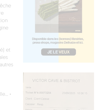
pêche
re
tion
gine
é) et
ales
autres
lle…
·