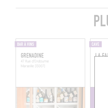
PL
BAR À VINS
CAVE
GRENADINE
LA FA
47 Rue d'Endoume
71 Av. d
Marseille (13007)
Marseill