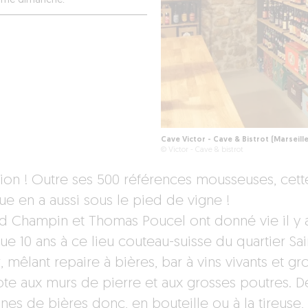
Fermé dimanche.
Cave Victor - Cave & Bistrot (Marseille
© Victor - Cave & bistrot
tion ! Outre ses 500 références mousseuses, cett
ue en a aussi sous le pied de vigne !
d Champin et Thomas Poucel ont donné vie il y 
e 10 ans à ce lieu couteau-suisse du quartier Sai
, mêlant repaire à bières, bar à vins vivants et gro
ote aux murs de pierre et aux grosses poutres. D
nes de bières donc, en bouteille ou à la tireuse,