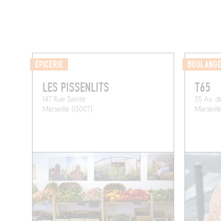
ÉPICERIE
BOULANGE
LES PISSENLITS
T65
147 Rue Sainte
35 Av. d
Marseille (13007)
Marseill