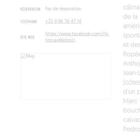
câlina
RÉSERVATION
Pas de réservation
de la 
TÉLÉPHONE
+33 9 86 76 47 14
améri
https://www.facebook.com/Vic
sponta
SITE WEB
torcavebistrot/
et des
flopé
Antho
Jean-
(côte
d’un 
Marc 
bouch
calva
Pedro