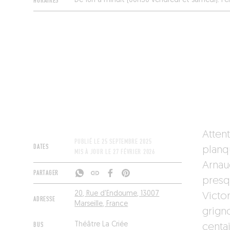
HORAIRES
De 16h à minuit (00h30 vendredi et samedi). 
Atten
PUBLIÉ LE
25 SEPTEMBRE 2025
DATES
planq
MIS À JOUR LE
27 FÉVRIER 2026
Arnau
PARTAGER
presqu
20, Rue d'Endoume, 13007
Victor
ADRESSE
Marseille, France
grign
BUS
Théâtre La Criée
centai