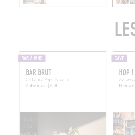
LE
BAR À VINS
CAVE
BAR BRUT
HOP !
Catharina Pepijnstraat 3
Av. des 
Antwerpen (2000)
Etterbee