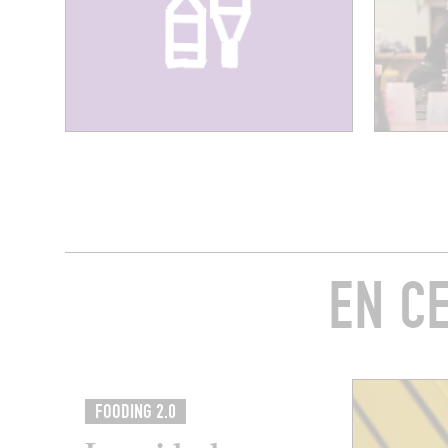
EN C
FOODING 2.0