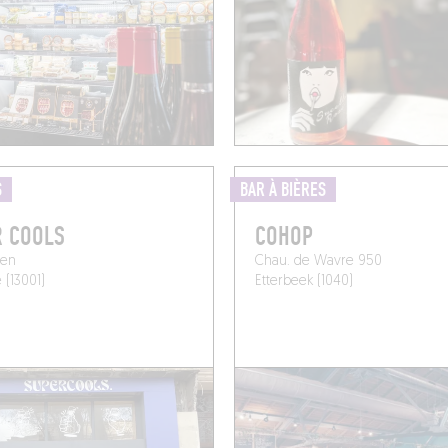
S
BAR À BIÈRES
R COOLS
COHOP
ien
Chau. de Wavre 950
 (13001)
Etterbeek (1040)