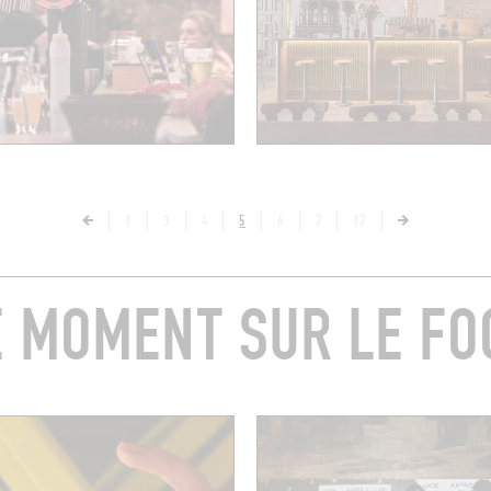
1
3
4
5
6
7
17
E MOMENT SUR LE FO