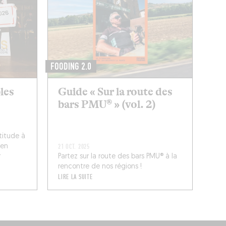
FOODING 2.0
bles
Guide « Sur la route des
bars PMU® » (vol. 2)
titude à
 en
21 OCT. 2025
r
Partez sur la route des bars PMU® à la
rencontre de nos régions !
LIRE LA SUITE