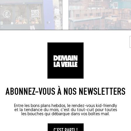
RES
CAVE
ITAGE
SURLIE
ert Crickx 26
Wandelingstraat 5
ht (1070)
Leuven (3000)
ABONNEZ-VOUS À NOS NEWSLETTERS
Entre les bons plans hebdos, le rendez-vous kid-friendly
et la tendance du mois, c'est du tout-cuit pour toutes
les bouches qui débarque dans vos boîtes mail.
C'EST PARTI !