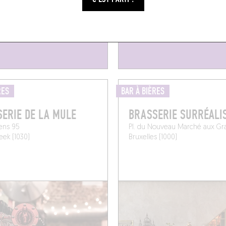
RES
BAR À BIÈRES
ERIE DE LA MULE
BRASSERIE SURRÉALI
ens 95
Pl. du Nouveau Marché aux Gra
ek (1030)
Bruxelles (1000)