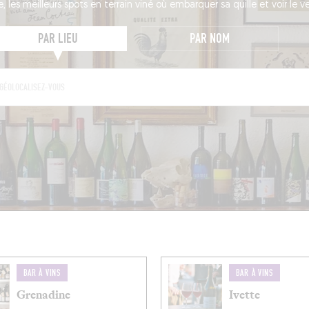
le, les meilleurs spots en terrain viné où embarquer sa quille et voir le ve
PAR LIEU
PAR NOM
BAR À VINS
BAR À VINS
Grenadine
Ivette