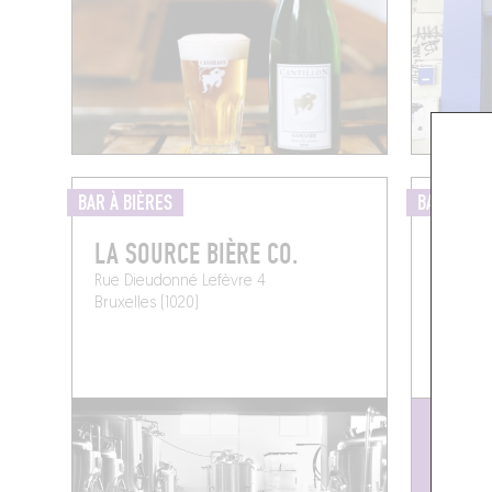
BAR À BIÈRES
BAR À BIÈ
LA SOURCE BIÈRE CO.
L'ERM
Rue Dieudonné Lefèvre 4
Rue Lamb
Bruxelles (1020)
Anderlec