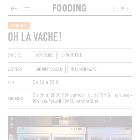
FR
COMMERCE
OH LA VACHE!
ENVIE DE
BOUCHERIE
CHARCUTERIE
LES PLUS
ANTIDÉPRESSEUR
MATE MON CABAS
PRIX
De 36 à 50 €
De 9h à 12h30 (13h samedi) et de 15h à
AFFICHER +
HORAIRES
19h (sauf jeudi, 19h30 vendredi et
samedi). Fermé dimanche et lundi.