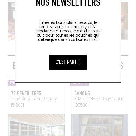
NOS NEWSLETTERS
Entre les bons plans hebdos, le
rendez-vous kid-friendly et la
tendance du mois, c'est du tout-
cuit pour toutes les bouches qui
débarque dans vos boîtes mail.
C'EST PARTI !
EMBARQUER SA QUILLE TOUT PRÈS
CAVE
BAR À VINS
75 CENTILITRES
CANONS
1 Rue St Laurent
Épernay
5 Mail Hélène Brion
Pantin
(51200)
(93500)