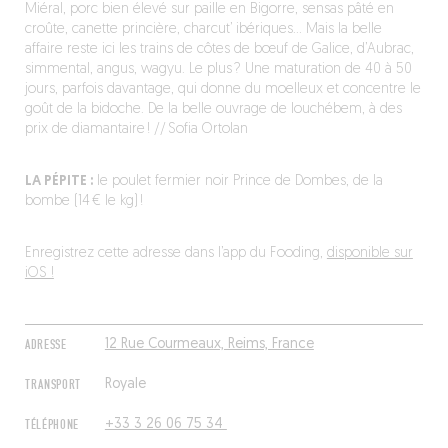
Miéral, porc bien élevé sur paille en Bigorre, sensas pâté en
croûte, canette princière, charcut’ ibériques… Mais la belle
affaire reste ici les trains de côtes de bœuf de Galice, d’Aubrac,
simmental, angus, wagyu. Le plus ? Une maturation de 40 à 50
jours, parfois davantage, qui donne du moelleux et concentre le
goût de la bidoche. De la belle ouvrage de louchébem, à des
prix de diamantaire ! // Sofia Ortolan
LA PÉPITE :
le poulet fermier noir Prince de Dombes, de la
bombe (14 € le kg) !
Enregistrez cette adresse dans l’app du Fooding,
disponible sur
iOS !
ADRESSE
12 Rue Courmeaux, Reims, France
TRANSPORT
Royale
TÉLÉPHONE
+33 3 26 06 75 34