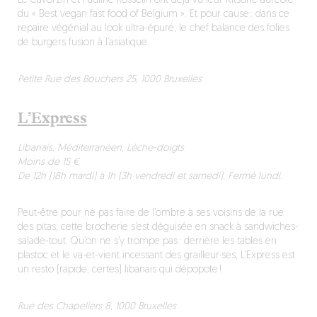
Le Cavorzin et Pauline Rosselin ont déjà vu leur Kitsune auréolé
du « Best vegan fast food of Belgium ». Et pour cause : dans ce
repaire végénial au look ultra-épuré, le chef balance des folies
de burgers fusion à l’asiatique.
Petite Rue des Bouchers 25, 1000 Bruxelles
L’Express
Libanais, Méditerranéen, Lèche-doigts
Moins de 15 €
De 12h (18h mardi) à 1h (3h vendredi et samedi). Fermé lundi.
Peut-être pour ne pas faire de l’ombre à ses voisins de la rue
des pitas, cette brocherie s’est déguisée en snack à sandwiches-
salade-tout. Qu’on ne s’y trompe pas : derrière les tables en
plastoc et le va-et-vient incessant des grailleur·ses, L’Express est
un resto (rapide, certes) libanais qui dépopote !
Rue des Chapeliers 8, 1000 Bruxelles