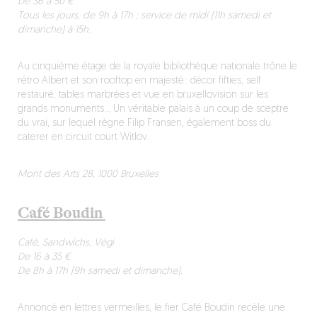
De 36 à 50 €
Tous les jours, de 9h à 17h ; service de midi (11h samedi et
dimanche) à 15h.
Au cinquième étage de la royale bibliothèque nationale trône le
rétro Albert et son rooftop en majesté : décor fifties, self
restauré, tables marbrées et vue en bruxellovision sur les
grands monuments… Un véritable palais à un coup de sceptre
du vrai, sur lequel règne Filip Fransen, également boss du
caterer en circuit court Witlov.
Mont des Arts 28, 1000 Bruxelles
Café Boudin
Café, Sandwichs, Végi
De 16 à 35 €
De 8h à 17h (9h samedi et dimanche).
Annoncé en lettres vermeilles, le fier Café Boudin recèle une