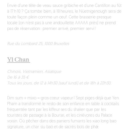
Envie d’une tête de veau sauce gribiche et d’une Cantillon au fût
à 17 h 10 ? Ça tombe bien, à 18 heures, le Nüetnigenough sera de
toute façon plein comme un œuf. Cette brasserie presque
locale (on n’est pas à une andouillette AAAAA près) ne prend
pas de réservation : premier arrivé, premier servi !
Rue du Lombard 25, 1000 Bruxelles
Yi Chan
Chinois, Vietnamien, Asiatique
De 16 à 35 €
Tous les jours, de 12 à 14h30 (sauf lundi) et de 18h à 22h30.
Dim sum + mixo = gros cœur vapeur ! Sept piges déjà que Yen
Pham a transformé le resto de son enfance en table à cocktails
fréquentée tant par les kiffeur·ses du shaker que par les
touristes de passage à la Bourse, et les cinévores du Palace
voisin. Où pêcher dans des paniers fumants les xiao long bao
signature, un char siu bao et de sacrés bols de phở.