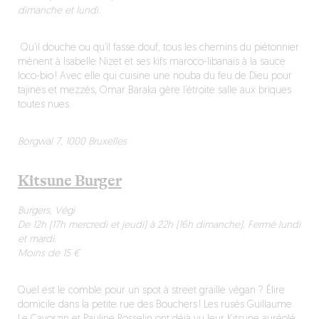
dimanche et lundi.
Qu’il douche ou qu’il fasse douf, tous les chemins du piétonnier
mènent à Isabelle Nizet et ses kifs maroco-libanais à la sauce
loco-bio ! Avec elle qui cuisine une nouba du feu de Dieu pour
tajines et mezzés, Omar Baraka gère l’étroite salle aux briques
toutes nues.
Borgwal 7, 1000 Bruxelles
Kitsune Burger
Burgers, Végi
De 12h (17h mercredi et jeudi) à 22h (16h dimanche). Fermé lundi
et mardi.
Moins de 15 €
Quel est le comble pour un spot à street graille végan ? Élire
domicile dans la petite rue des Bouchers ! Les rusés Guillaume