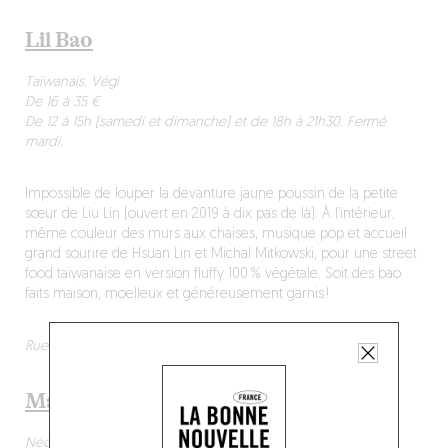
Lil Bao
Taïwanais, Végi
De 16 à 35 €
De 12 à 15h (samedi et dimanche) et de 18h à 21h30. Fermé
mardi.
Impossible de louper la devanture jaune poussin de la petite
sœur de Liu Lin (ouvert en 2019 à dix pas de là). À l’intérieur,
même couleur des murs aux chaises, musique pop et accueil
grand sourire de Hsuan Lin et Michal Mitkowski, pour une street
food taïwanaise en version fluffy 100 % végétale. Soit des bao
faits maison, moelleux et généreusement garnis !
Rue des Alexiens 71, 1000 Bruxelles
Manneken Pis Café
Néobistrot, Belge