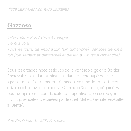
Place Saint-Géry 22, 1000 Bruxelles
Gazzosa
Italien, Bar à vins / Cave à manger
De 16 à 35 €
Tous les jours, de 11h30 à 22h (21h dimanche) ; services de 12h à
15h (16h samedi et dimanche) et de 18h à 22h (sauf dimanche).
Sous les arcades néoclassiques de la vénérable galerie Bortier,
l’increvable Lakhdar Hamina-Lakhdar a encore tapé dans le
(grazie) mille. Cette fois, en réunissant ses meilleures astuces
d’italianophile avec son acolyte Carmelo Scenamo, dégainées ici
pour s’enjajailler façon delicatessen aperitivore, où s’envoyer
moult joyeusetés préparées par le chef Matteo Gentile (ex-Caffè
al Dente).
Rue Saint-Jean 17, 1000 Bruxelles