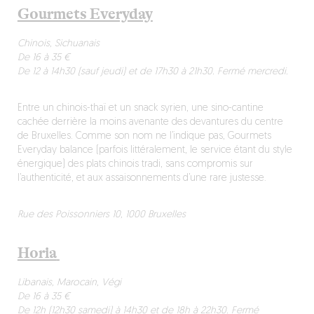
Gourmets Everyday
Chinois, Sichuanais
De 16 à 35 €
De 12 à 14h30 (sauf jeudi) et de 17h30 à 21h30. Fermé mercredi.
Entre un chinois-thaï et un snack syrien, une sino-cantine
cachée derrière la moins avenante des devantures du centre
de Bruxelles. Comme son nom ne l’indique pas, Gourmets
Everyday balance (parfois littéralement, le service étant du style
énergique) des plats chinois tradi, sans compromis sur
l’authenticité, et aux assaisonnements d’une rare justesse.
Rue des Poissonniers 10, 1000 Bruxelles
Horia
Libanais, Marocain, Végi
De 16 à 35 €
De 12h (12h30 samedi) à 14h30 et de 18h à 22h30. Fermé