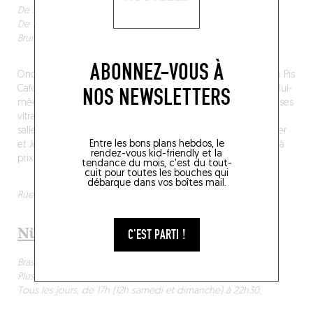
De 36 à 50 €
De 12h à 14h30 (sauf mardi et mercredi) et de 18h30 à 22h30.
Brunch le dimanche de 11h30 à 15h. Fermé lundi.
ABONNEZ-VOUS À
Ondinistes et nostalgistes se croisent au bistrot du Manneken Pis
NOS NEWSLETTERS
Café, juché au premier étage du bar du même nom, faisant lui-
même face au pisseur le plus célèbre du royaume. Derrière ses
vitraux dans le plus pur style carbonade flamande, la grande
salle boisée du néo-caberdouche, piloté par Charlie Gordower
Entre les bons plans hebdos, le
et Jean-Maurice Hinsenkamp, ravitaille touristes et
Brusseleirs
à
rendez-vous kid-friendly et la
prix honnêtes.
tendance du mois, c'est du tout-
cuit pour toutes les bouches qui
débarque dans vos boîtes mail.
Rue des Grands Carmes 31-33, 1000 Bruxelles
Nüetnigenough
C'EST PARTI !
Brasserie, Belge
Plus de 51 €
Tous les jours, de 17h (12h samedi et dimanche) à 22h30.