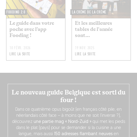
FOODING 2.0
LA CRÈME DE LA CRÈME
Le guide dans votre
Et les meilleures
poche avec l’app
tables de l'année
Fooding !
sont...
10 FÉVR. 2026
19 NOV. 2025
LIRE LA SUITE
LIRE LA SUITE
Le nouveau guide Belgique est sorti du
four !
Dans ce quatrième opus bigoût (en français côté pile, en
néerlandais côté face – à moins que ne soit l’inverse ?),
découvrez
une partie mag « Nord-Zuid »
qui met les pieds
dans le plat (pays) pour se demander si la cuisine a une
langue, mais aussi
150 adresses flambant neuves
en