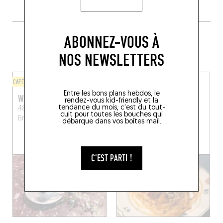
PLUS DE TABLES DE GENRE À
ABONNEZ-VOUS À
PROXIMITÉ
NOS NEWSLETTERS
CAFÉ
CRÊPERIE
Entre les bons plans hebdos, le
WINOK
KRAS MAT
rendez-vous kid-friendly et la
tendance du mois, c'est du tout-
48 Avenue Louis Bertrand
Av. Louis Bertrand 61
cuit pour toutes les bouches qui
Bruxelles (1030)
Bruxelles 1000 (1030)
débarque dans vos boîtes mail.
RÉSERVER UNE TABLE
C'EST PARTI !