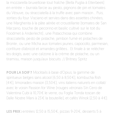
la mozzarella bruxelloise tout fraîche (Bella Puglia à Etterbeek)
en entrée – burrata farcie au pesto, pignons de pin et tomates
du Vésuve, ou stracciatella à la truffe avec pain maison… Puis,
sorties du four Visciano et servies dans des assiettes chinées,
une Margherita à la pâte aérée et croustillante (tomates de San
Marzano, touche de pecorino et basilic cultivé sur le toit du
Foodmet à Anderlecht) ; une Pistacchiosa qui combine
stracciatella, pesto de pistache, jambon fumé et pistaches de
Bronte ; ou une Micha aux tomates jaunes, capocollo, parmesan,
confiture d’abricot et amandes grillées… Et finale à se relécher
les doigts, avec une calzone à la crème de pistache, ou un
tiramisu, maison jusqu’aux biscuits. // Britney Spritz
POUR LA SOIF ?
Mocktails à base d’Opius, la gamme de
spiritueux belges sans alcool (6,50 à 8,50 €), kombucha Rish
(4 €), limonades maison (3,50 €), vins italiens naturels en collab’
avec le voisin Passion for Wine (rouges véronais Sín Cero de
Valentina Cubi à 10,70 € le verre, ou Foglia Tonda toscan de
Dalle Nostre Mani à 23 € la bouteille), et cafés Winok (2,50 à 4 €).
LES PRIX :
entrées 12,50 à 15,50 €, pizzas 9-20 €, desserts 5 à