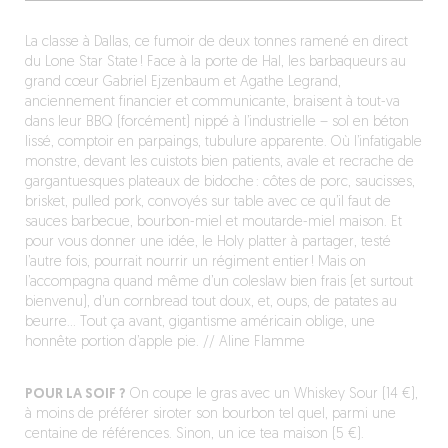
La classe à Dallas, ce fumoir de deux tonnes ramené en direct
du Lone Star State ! Face à la porte de Hal, les barbaqueurs au
grand cœur Gabriel Ejzenbaum et Agathe Legrand,
anciennement financier et communicante, braisent à tout-va
dans leur BBQ (forcément) nippé à l’industrielle – sol en béton
lissé, comptoir en parpaings, tubulure apparente. Où l’infatigable
monstre, devant les cuistots bien patients, avale et recrache de
gargantuesques plateaux de bidoche : côtes de porc, saucisses,
brisket, pulled pork, convoyés sur table avec ce qu’il faut de
sauces barbecue, bourbon-miel et moutarde-miel maison. Et
pour vous donner une idée, le Holy platter à partager, testé
l’autre fois, pourrait nourrir un régiment entier ! Mais on
l’accompagna quand même d’un coleslaw bien frais (et surtout
bienvenu), d’un cornbread tout doux, et, oups, de patates au
beurre… Tout ça avant, gigantisme américain oblige, une
honnête portion d’apple pie. // Aline Flamme
POUR LA SOIF ?
On coupe le gras avec un Whiskey Sour (14 €),
à moins de préférer siroter son bourbon tel quel, parmi une
centaine de références. Sinon, un ice tea maison (5 €).