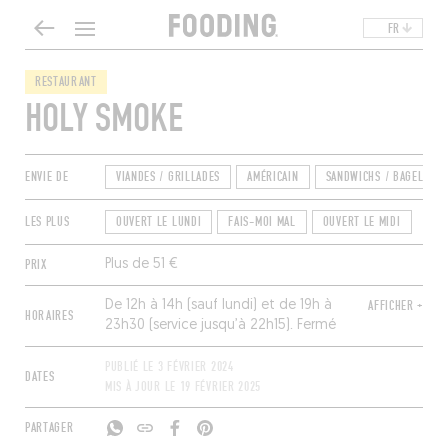
FR
RESTAURANT
HOLY SMOKE
ENVIE DE
VIANDES / GRILLADES
AMÉRICAIN
SANDWICHS / BAGELS
LES PLUS
OUVERT LE LUNDI
FAIS-MOI MAL
OUVERT LE MIDI
PRIX
Plus de 51 €
De 12h à 14h (sauf lundi) et de 19h à
AFFICHER +
HORAIRES
23h30 (service jusqu’à 22h15). Fermé
dimanche.
PUBLIÉ LE
3 FÉVRIER 2024
DATES
MIS À JOUR LE
19 FÉVRIER 2025
PARTAGER