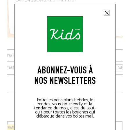
PARTAGER
ABONNEZ-VOUS À
TAGS
BRUXELLES
SAINT-GILLES
RÉGION DE BRUXELLES-CAPITAL
NOS NEWSLETTERS
PLUS DE TABLES DE GENRE À
Entre les bons plans hebdos, le
rendez-vous kid-friendly et la
PROXIMITÉ
tendance du mois, c'est du tout-
cuit pour toutes les bouches qui
débarque dans vos boîtes mail.
VIANDES / GRILLADES
BAR À VINS / CAVE À MANGER