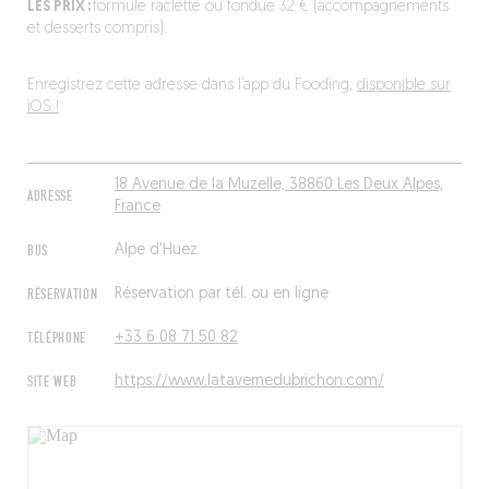
LES PRIX :
formule raclette ou fondue 32 € (accompagnements
et desserts compris).
Enregistrez cette adresse dans l’app du Fooding,
disponible sur
iOS !
18 Avenue de la Muzelle, 38860 Les Deux Alpes,
ADRESSE
France
BUS
Alpe d'Huez
RÉSERVATION
Réservation par tél. ou en ligne
TÉLÉPHONE
+33 6 08 71 50 82
SITE WEB
https://www.latavernedubrichon.com/