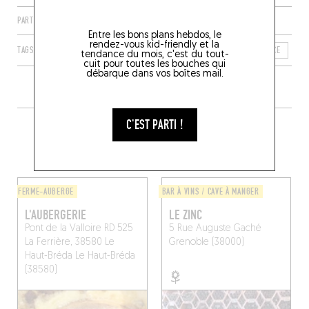
PARTAGER
Entre les bons plans hebdos, le
rendez-vous kid-friendly et la
TAGS
LES DEUX ALPES
AUVERGNE-RHÔNE-ALPES
FRANCE
IS
tendance du mois, c'est du tout-
cuit pour toutes les bouches qui
débarque dans vos boîtes mail.
C'EST PARTI !
PLUS DE TABLES DE GENRE À
PROXIMITÉ
FERME-AUBERGE
BAR À VINS / CAVE À MANGER
L'AUBERGERIE
LE ZINC
Pont de la Valloire RD 525
5 Rue Auguste Gaché
La Ferrière, 38580 Le
Grenoble (38000)
Haut-Bréda
Le Haut-Bréda
(38580)