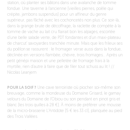
station, où planter ses bâtons dans une avalanche de tomme
fondue. Une taverne à l’ancienne (vieilles pierres, poêle qui
crépite, jambons suspendus) pour un affineur du genre
supérieur, pas fâché avec les cochoncetés non plus. Ce soir-là,
dans la grange brute de décoffrage, la raclette de compète à la
tomme de vache au lait cru flairait bon les alpages, escortée
d’une belle salade verte, de PDT fondantes et d’un maxi-plateau
de charcut’ savoyardes tranchée minute. Mais que les frileux·ses
du poêlon se rassurent : le fromager verse aussi dans la fondue,
déclinée en versions flambée, chèvre, trois fromages… Après un
petit génépi maison et une pelletée de fromage frais à la
myrtille, rien d’autre à faire que de filer tout schuss au lit ! //
Nicolas Leanjem
POUR LA SOIF ?
Une cave terroiriste où piocher soi-même son
breuvage, comme la mondeuse du Domaine Grisard, le gamay
velours du Domaine de l’Obiou ou son pendant en pinot gris et
blanc (les trois quilles à 28 €). À moins de préférer une mousse
de la micro-brasserie L’Antidote (5 € les 33 cl), planquée au pied
des Trois Vallées.