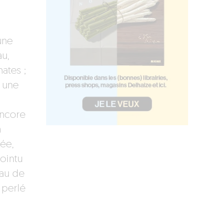
une
au,
ates ;
c une
encore
n
ée,
ointu
eau de
 perlé