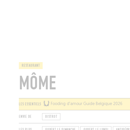
MAGAZINE
RESTAURANTS
CHAM
RESTAURANT
MÔME
LES ESSENTIELS
Fooding d'amour Guide Belgique 2026
ENVIE DE
BISTROT
LES PLUS
OUVERT LE DIMANCHE
OUVERT LE LUNDI
ANTIDÉPR