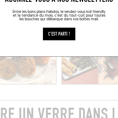
s (1050)
Bruxelles (1060)
Entre les bons plans hebdos, le rendez-vous kid-friendly
et la tendance du mois, c'est du tout-cuit pour toutes
RÉSERVER UNE TABLE
les bouches qui débarque dans vos boîtes mail.
C'EST PARTI !
RE UN VERRE DANS L