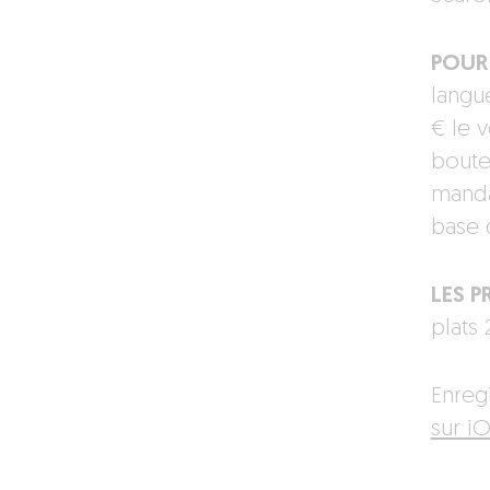
POUR 
langu
€ le 
boute
mandar
base d
LES PR
plats
Enreg
sur iO