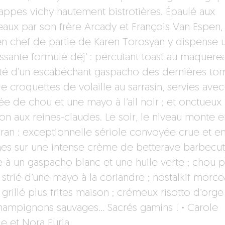
appes vichy hautement bistrotières. Épaulé aux
eaux par son frère Arcady et François Van Espen,
ien chef de partie de Karen Torosyan y dispense 
issante formule déj’ : percutant toast au maquere
té d’un escabéchant gaspacho des dernières tom
e croquettes de volaille au sarrasin, servies ave
e de chou et une mayo à l’ail noir ; et onctueux
on aux reines-claudes. Le soir, le niveau monte 
cran : exceptionnelle sériole convoyée crue et e
hes sur une intense crème de betterave barbecut
 à un gaspacho blanc et une huile verte ; chou p
 strié d’une mayo à la coriandre ; nostalkif morc
grillé plus frites maison ; crémeux risotto d’orge
hampignons sauvages… Sacrés gamins !
·
Carole
le et Nora Furia