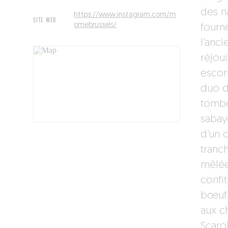
des n
https://www.instagram.com/m
SITE WEB
omebrussels/
fourn
l’anc
réjou
escor
duo d
tombé
sabay
d’un 
tranc
mêlée
confit
bœuf 
aux c
Scaro