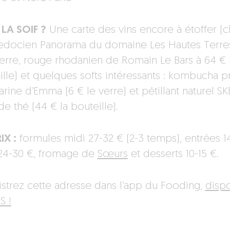
LA SOIF ?
Une carte des vins encore à étoffer (
edocien Panorama du domaine Les Hautes Terres
verre, rouge rhodanien de Romain Le Bars à 64 € 
ille) et quelques softs intéressants : kombucha p
ine d’Emma (6 € le verre) et pétillant naturel SK
e thé (44 € la bouteille).
IX :
formules midi 27-32 € (2-3 temps), entrées 14
 24-30 €, fromage de
Sœurs
et desserts 10-15 €.
istrez cette adresse dans l’app du Fooding,
disp
S !