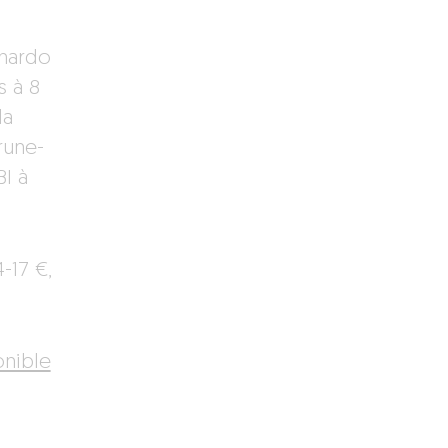
chardo
 à 8
la
rune-
BI à
-17 €,
onible