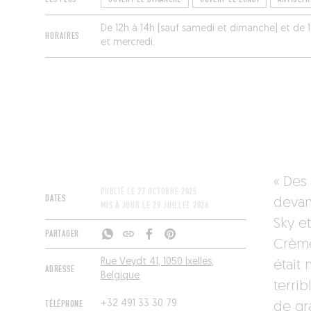
De 12h à 14h (sauf samedi et dimanche) et de 
HORAIRES
et mercredi.
« Des 
PUBLIÉ LE
27 OCTOBRE 2025
DATES
devant
MIS À JOUR LE
29 JUILLET 2026
Sky e
PARTAGER
Crème
Rue Veydt 41, 1050 Ixelles,
était
ADRESSE
Belgique
terrib
TÉLÉPHONE
+32 491 33 30 79
de gr