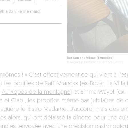
19h à 22h. Fermé mardi
Restaurant Môme (Bruxelles)
© Augustin Lamasse et Garance Heinry
mômes ! » C’est effectivement ce qui vient à l’esp
 les bouilles de Raffi Vranckx (ex-Bozar, La Villa 
t
Au Repos de la montagne
) et Emma Wayet (ex-
 et Ciao), les proprios même pas jubilaires de 
 naguère le Bistro Madame. D’accord, mais des en
les alors, qui ont délaissé la dînette pour une cui
and·es, envoyée avec une précision gastrologiqu