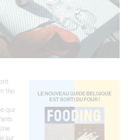
rit
in the
ce qui
fants
sine
e sur