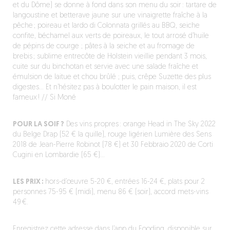
et du Dôme) se donne à fond dans son menu du soir : tartare de
langoustine et betterave jaune sur une vinaigrette fraîche à la
pêche ; poireau et lardo di Colonnata grillés au BBQ, seiche
confite, béchamel aux verts de poireaux, le tout arrosé d’huile
de pépins de courge ; pâtes à la seiche et au fromage de
brebis ; sublime entrecôte de Holstein vieillie pendant 3 mois,
cuite sur du binchotan et servie avec une salade fraîche et
émulsion de laitue et chou brûlé ; puis, crêpe Suzette des plus
digestes… Et n’hésitez pas à boulotter le pain maison, il est
fameux ! // Si Moné
POUR LA SOIF ?
Des vins propres : orange Head in The Sky 2022
du Belge Drap (52 € la quille), rouge ligérien Lumière des Sens
2018 de Jean-Pierre Robinot (78 €) et 30 Febbraio 2020 de Corti
Cugini en Lombardie (65 €)…
LES PRIX :
hors-d’œuvre 5-20 €, entrées 16-24 €, plats pour 2
personnes 75-95 € (midi), menu 86 € (soir), accord mets-vins
49 €.
Enregistrez cette adresse dans l’app du Fooding,
disponible sur