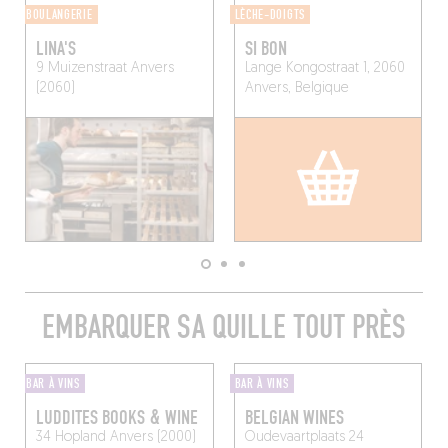
BOULANGERIE
LÈCHE-DOIGTS
LINA'S
SI BON
9 Muizenstraat
Anvers
Lange Kongostraat 1, 2060
(2060)
Anvers, Belgique
EMBARQUER SA QUILLE TOUT PRÈS
BAR À VINS
BAR À VINS
LUDDITES BOOKS & WINE
BELGIAN WINES
34 Hopland
Anvers (2000)
Oudevaartplaats 24