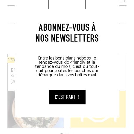
ABONNEZ-VOUS À
PLUS DE TABLES DE GENRE À
NOS NEWSLETTERS
PROXIMITÉ
Entre les bons plans hebdos, le
PIZZA
CHINOIS
rendez-vous kid-friendly et la
tendance du mois, c'est du tout-
GRAAN
LUNG WAH
cuit pour toutes les bouches qui
débarque dans vos boîtes mail.
Kerkstraat 72
Anvers
Van Wesenbekestraat 38
(2060)
Anvers (2060)
C'EST PARTI !