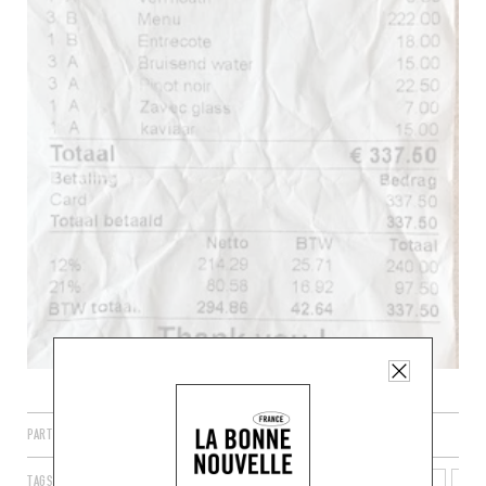
PARTAGER
TAGS
ANVERS
FLANDRE
RÉGION FLAMANDE
BELGIË
206