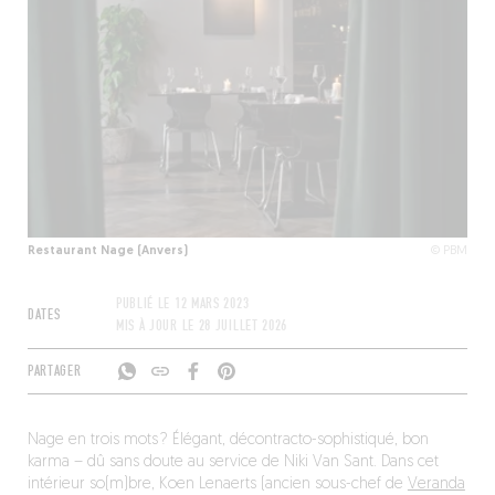
Restaurant Nage (Anvers)
© PBM
PUBLIÉ LE
12 MARS 2023
DATES
MIS À JOUR LE
28 JUILLET 2026
PARTAGER
Nage en trois mots ? Élégant, décontracto-sophistiqué, bon
karma – dû sans doute au service de Niki Van Sant. Dans cet
intérieur so(m)bre, Koen Lenaerts (ancien sous-chef de
Veranda