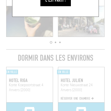
C'EST PARTI !
DORMIR DANS LES ENVIRONS
EN VILLE
EN VILLE
HOTEL RIGA
HOTEL JULIEN
Korte Koepoortstraat 4
Korte Nieuwstraat 24
Anvers (2000)
Anvers (2000)
RÉSERVER UNE CHAMBRE