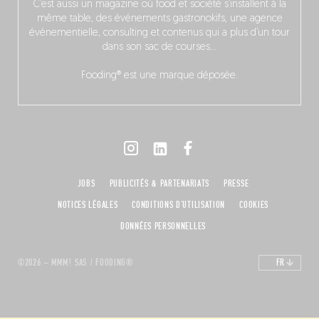
C’est aussi un magazine où food et société s’installent à la
même table, des événements gastronokifs, une agence
événementielle, consulting et contenus qui a plus d’un tour
dans son sac de courses…
Fooding® est une marque déposée.
JOBS
PUBLICITÉS & PARTENARIATS
PRESSE
NOTICES LÉGALES
CONDITIONS D'UTILISATION
COOKIES
DONNÉES PERSONNELLES
©2026 – MMM! SAS / FOODING®
FR