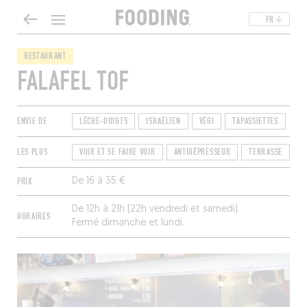
FR
RESTAURANT
FALAFEL TOF
ENVIE DE
LÈCHE-DOIGTS
ISRAÉLIEN
VÉGI
TAPASSIETTES
LES PLUS
VOIR ET SE FAIRE VOIR
ANTIDÉPRESSEUR
TERRASSE
F
PRIX
De 16 à 35 €
De 12h à 21h (22h vendredi et samedi).
HORAIRES
Fermé dimanche et lundi.