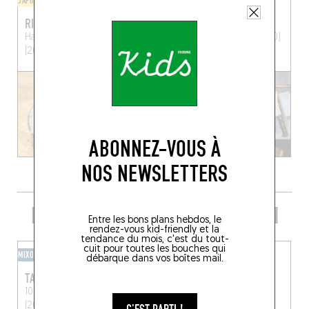
JAPONAIS
BISTROT
RIKU RAMEN
INVINCIBLE
Haarstraat 15
Anvers
7 Haarstraat
Anvers (2000)
(2000)
ABONNEZ-VOUS À
NOS NEWSLETTERS
PRENDRE UN VERRE DANS LE COIN
Entre les bons plans hebdos, le
rendez-vous kid-friendly et la
tendance du mois, c'est du tout-
cuit pour toutes les bouches qui
MIXOMANIAQUE
BAR-BAR
débarque dans vos boîtes mail.
TAZU
CAFÉ ERNST
10 Vlaaikensgang
Anvers
Ernest Van Dijckkaai 18
(2000)
Anvers (2000)