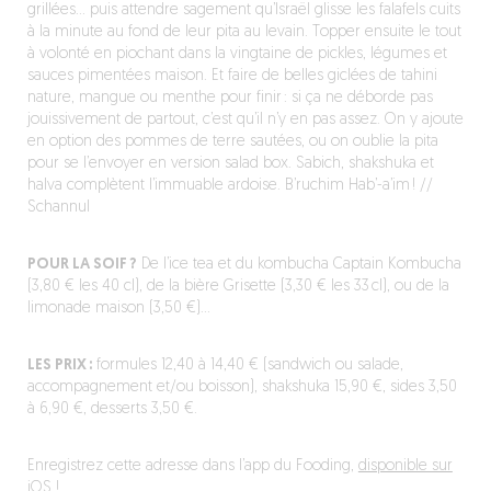
grillées… puis attendre sagement qu’Israël glisse les falafels cuits
à la minute au fond de leur pita au levain. Topper ensuite le tout
à volonté en piochant dans la vingtaine de pickles, légumes et
sauces pimentées maison. Et faire de belles giclées de tahini
nature, mangue ou menthe pour finir : si ça ne déborde pas
jouissivement de partout, c’est qu’il n’y en pas assez. On y ajoute
en option des pommes de terre sautées, ou on oublie la pita
pour se l’envoyer en version salad box. Sabich, shakshuka et
halva complètent l’immuable ardoise. B’ruchim Hab’-a’im ! //
Schannul
POUR LA SOIF ?
De l’ice tea et du kombucha Captain Kombucha
(3,80 € les 40 cl), de la bière Grisette (3,30 € les 33 cl), ou de la
limonade maison (3,50 €)…
LES PRIX :
formules 12,40 à 14,40 € (sandwich ou salade,
accompagnement et/ou boisson), shakshuka 15,90 €, sides 3,50
à 6,90 €, desserts 3,50 €.
Enregistrez cette adresse dans l’app du Fooding,
disponible sur
iOS !