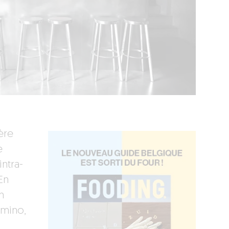
ière
e
ntra-
En
n
amino,