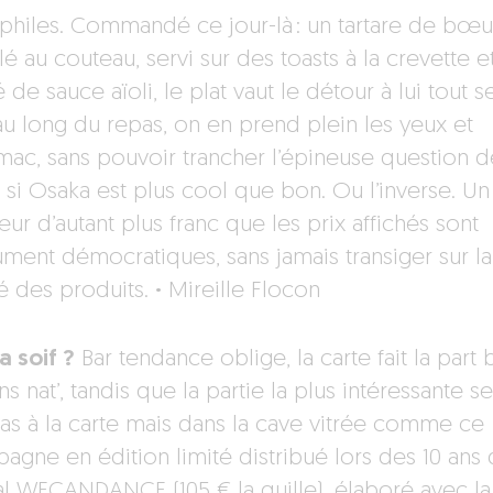
ophiles. Commandé ce jour-là : un tartare de bœu
llé au couteau, servi sur des toasts à la crevette e
de sauce aïoli, le plat vaut le détour à lui tout se
au long du repas, on en prend plein les yeux et
omac, sans pouvoir trancher l’épineuse question d
r si Osaka est plus cool que bon. Ou l’inverse. U
r d’autant plus franc que les prix affichés sont
ument démocratiques, sans jamais transiger sur la
té des produits.
·
Mireille Flocon
a soif ?
Bar tendance oblige, la carte fait la part 
ns nat’, tandis que la partie la plus intéressante s
as à la carte mais dans la cave vitrée comme ce
agne en édition limité distribué lors des 10 ans
val WECANDANCE (105 € la quille), élaboré avec la