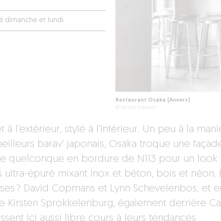
é dimanche et lundi.
Restaurant Osaka (Anvers)
© Janne Gooiker
t à l’extérieur, stylé à l’intérieur. Un peu à la man
eilleurs barav’ japonais, Osaka troque une façad
le quelconque en bordure de N113 pour un look i
 ultra-épuré mixant Inox et béton, bois et néon. 
sses ? David Copmans et Lynn Schevelenbos, et e
ne Kirsten Sprokkelenburg, également derrière C
issent ici aussi libre cours à leurs tendances