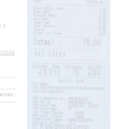
 à
onible
AFFICHER +