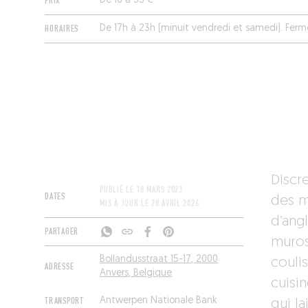
PRIX
De 16 à 35 €
HORAIRES
De 17h à 23h (minuit vendredi et samedi). Ferm
Discre
PUBLIÉ LE
18 MARS 2023
DATES
des m
MIS À JOUR LE
28 AVRIL 2026
d’ang
PARTAGER
muros
Bollandusstraat 15-17, 2000
couli
ADRESSE
Anvers, Belgique
cuisi
TRANSPORT
Antwerpen Nationale Bank
qui la