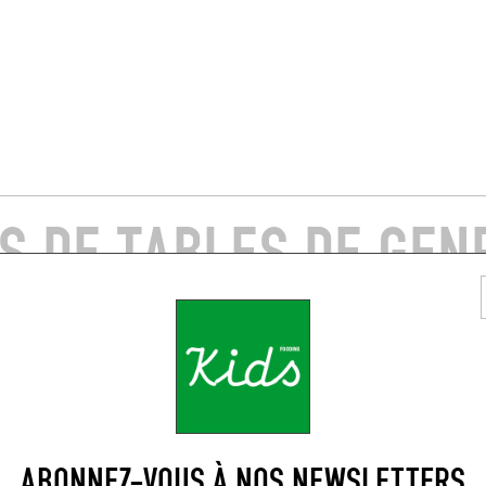
S DE TABLES DE GEN
PROXIMITÉ
IGTS
VIETNAMIEN
ABONNEZ-VOUS À NOS NEWSLETTERS
UT
LITTLE BÚN