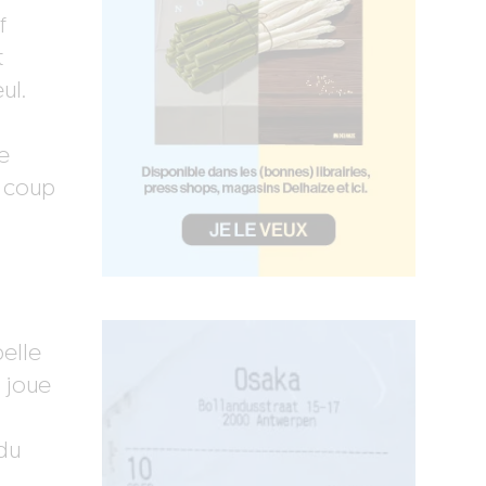
f
t
ul.
e
n coup
belle
e joue
 du