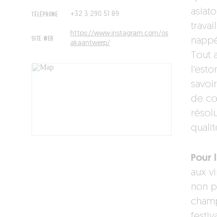
asiat
TÉLÉPHONE
+32 3 290 51 89
travai
https://www.instagram.com/os
SITE WEB
nappé 
akaantwerp/
Tout 
l’est
savoi
de cœu
résol
quali
Pour l
aux vi
non p
champ
festi