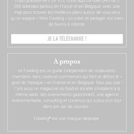
Dispo gratuitement sur iOS, notre app compile près de 3
000 adresses partout en France et en Belgique, avec une
map pour trouver les meilleurs plans autour de vous ainsi
qu’un espace « Mon Fooding » où créer et partager vos listes
de favoris à volonté.
JE LA TÉLÉCHARGE !
À propos
Le Fooding est un guide indépendant de restaurants,
chambres, bars, caves et commerces qui font et défont le «
goût de l’époque » en France et en Belgique. Mais pas que !
C’est aussi un magazine où food et société s’installent à la
même table, des événements gastronokifs, une agence
événementielle, consulting et contenus qui a plus d’un tour
dans son sac de courses…
Fooding® est une marque déposée.