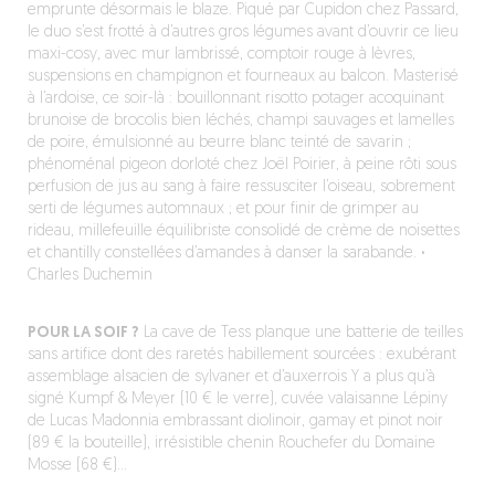
emprunte désormais le blaze. Piqué par Cupidon chez Passard,
le duo s’est frotté à d’autres gros légumes avant d’ouvrir ce lieu
maxi-cosy, avec mur lambrissé, comptoir rouge à lèvres,
suspensions en champignon et fourneaux au balcon. Masterisé
à l’ardoise, ce soir-là : bouillonnant risotto potager acoquinant
brunoise de brocolis bien léchés, champi sauvages et lamelles
de poire, émulsionné au beurre blanc teinté de savarin ;
phénoménal pigeon dorloté chez Joël Poirier, à peine rôti sous
perfusion de jus au sang à faire ressusciter l’oiseau, sobrement
serti de légumes automnaux ; et pour finir de grimper au
rideau, millefeuille équilibriste consolidé de crème de noisettes
et chantilly constellées d’amandes à danser la sarabande.
·
Charles Duchemin
POUR LA SOIF ?
La cave de Tess planque une batterie de teilles
sans artifice dont des raretés habillement sourcées : exubérant
assemblage alsacien de sylvaner et d’auxerrois Y a plus qu’à
signé Kumpf & Meyer (10 € le verre), cuvée valaisanne Lépiny
de Lucas Madonnia embrassant diolinoir, gamay et pinot noir
(89 € la bouteille), irrésistible chenin Rouchefer du Domaine
Mosse (68 €)…