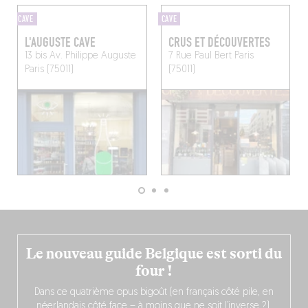
CAVE
CAVE
L'AUGUSTE CAVE
CRUS ET DÉCOUVERTES
13 bis Av. Philippe Auguste
7 Rue Paul Bert
Paris
Paris (75011)
(75011)
Le nouveau guide Belgique est sorti du
four !
Dans ce quatrième opus bigoût (en français côté pile, en
néerlandais côté face – à moins que ne soit l’inverse ?),