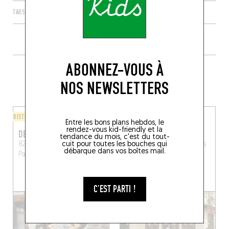
TAGS
PARIS
ÎLE-DE-FRANCE
FRANCE
75020
ABONNEZ-VOUS À
PLUS DE TABLES DE GENRE À
NOS NEWSLETTERS
PROXIMITÉ
BISTROT
CUISINE D'AUTEUR
Entre les bons plans hebdos, le
rendez-vous kid-friendly et la
DES TERRES
DANDELION
tendance du mois, c'est du tout-
cuit pour toutes les bouches qui
82 Rue Alexandre Dumas
46 Rue des Vignoles
Paris
débarque dans vos boîtes mail.
Paris (75020)
(75020)
RÉSERVER UNE TABLE
C'EST PARTI !