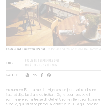
Restaurant Paulownia (Paris)
© Picture and Motion Studio, Paul Lombard
PUBLIÉ LE
1 SEPTEMBRE 2025
DATES
MIS À JOUR LE
5 AOÛT 2026
PARTAGER
Au numéro 15 de la rue des Vignoles, un jeune arbre obstiné
fissurait déjà l’asphalte du trottoir… Signe pour Tess Duteil,
sommelière et maîtresse d’hôtel, et Geoffrey Belin, son homme
à toque, qu’il fallait se planter là, contre le feuillu à qui l’adresse