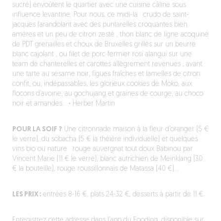
sucré) envoûtent le quartier avec une cuisine câline sous
influence levantine. Pour nous, ce midi-là : crudo de saint-
jacques farandolant avec des puntarelles croquantes bien
amères et un peu de citron zesté ; thon blanc de ligne acoquiné
de PDT grenailles et choux de Bruxelles grillés sur un beurre
blanc cajolant ; ou filet de porc fermier rosi alangui sur une
team de chanterelles et carottes allègrement revenues ; avant
une tarte au sésame noir, figues fraîches et lamelles de citron
confit, ou, indépassables, les glorieux cookies de Moko, aux
flocons d’avoine, au gochujang et graines de courge, au choco
noir et amandes…
·
Herber Martin
POUR LA SOIF ?
Une citronnade maison à la fleur d’oranger (5 €
le verre), du sobacha (5 € la théière individuelle) et quelques
vins bio ou nature : rouge auvergnat tout doux Babinou par
Vincent Marie (11 € le verre), blanc autrichien de Meinklang (30
€ la bouteille), rouge roussillonnais de Matassa (40 €)…
LES PRIX :
entrées 8-16 €, plats 24-32 €, desserts à partir de 11 €.
Enregistrez cette adresse dans l’app du Fooding,
disponible sur