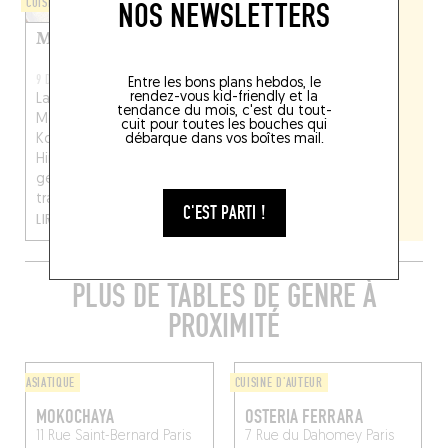
CUISINE D'AUTEUR
NOS NEWSLETTERS
Mokoloco
9 DÉC. 2021
Entre les bons plans hebdos, le
rendez-vous kid-friendly et la
La mouture 2.0 de
tendance du mois, c'est du tout-
Mokoloco ? Omar
cuit pour toutes les bouches qui
débarque dans vos boîtes mail.
Koreitem et Moko
Hirayama, les boss du
génial Mokonuts, ont
transformé leur ‘dwi...
C'EST PARTI !
LIRE LA SUITE
PLUS DE TABLES DE GENRE À
PROXIMITÉ
ASIATIQUE
CUISINE D'AUTEUR
MOKOCHAYA
OSTERIA FERRARA
11 Rue Saint-Bernard
Paris
7 Rue du Dahomey
Paris