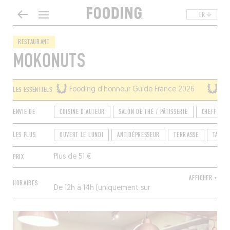
FR
RESTAURANT
MOKONUTS
LES ESSENTIELS
Fooding d'honneur Guide France 2026
Fo
ENVIE DE
CUISINE D'AUTEUR
SALON DE THÉ / PÂTISSERIE
CHEFFES D
LES PLUS
OUVERT LE LUNDI
ANTIDÉPRESSEUR
TERRASSE
TAKEA
PRIX
Plus de 51 €
AFFICHER +
HORAIRES
De 12h à 14h (uniquement sur
réservation). Fermé samedi et
dimanche.