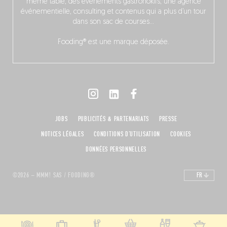
même table, des événements gastronokifs, une agence
événementielle, consulting et contenus qui a plus d’un tour
dans son sac de courses…
Fooding® est une marque déposée.
JOBS
PUBLICITÉS & PARTENARIATS
PRESSE
NOTICES LÉGALES
CONDITIONS D'UTILISATION
COOKIES
DONNÉES PERSONNELLES
©2026 – MMM! SAS / FOODING®
FR