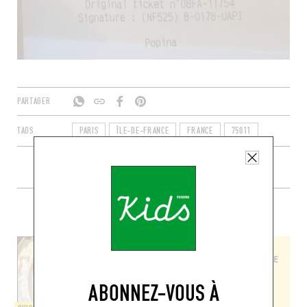
PARTAGER
TAGS
PARIS
ÎLE-DE-FRANCE
FRANCE
75011
+ DE CONTENUS SUR MOKONUTS
ABONNEZ-VOUS À