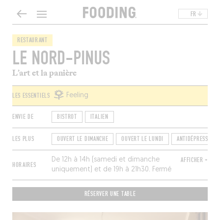
FR
RESTAURANT
LE NORD-PINUS
L’art et la panière
LES ESSENTIELS
Feeling
ENVIE DE
BISTROT
ITALIEN
LES PLUS
OUVERT LE DIMANCHE
OUVERT LE LUNDI
ANTIDÉPRESSEUR
De 12h à 14h (samedi et dimanche
AFFICHER +
HORAIRES
uniquement) et de 19h à 21h30. Fermé
mardi et mercredi.
RÉSERVER UNE TABLE