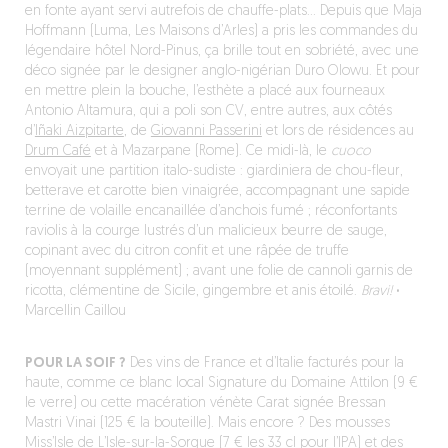
en fonte ayant servi autrefois de chauffe-plats… Depuis que Maja
Hoffmann (Luma, Les Maisons d’Arles) a pris les commandes du
légendaire hôtel Nord-Pinus, ça brille tout en sobriété, avec une
déco signée par le designer anglo-nigérian Duro Olowu. Et pour
en mettre plein la bouche, l’esthète a placé aux fourneaux
Antonio Altamura, qui a poli son CV, entre autres, aux côtés
d’
Iñaki Aizpitarte
, de
Giovanni Passerini
et lors de résidences au
Drum Café
et à Mazarpane (Rome). Ce midi-là, le
cuoco
envoyait une partition italo-sudiste : giardiniera de chou-fleur,
betterave et carotte bien vinaigrée, accompagnant une sapide
terrine de volaille encanaillée d’anchois fumé ; réconfortants
raviolis à la courge lustrés d’un malicieux beurre de sauge,
copinant avec du citron confit et une râpée de truffe
(moyennant supplément) ; avant une folie de cannoli garnis de
ricotta, clémentine de Sicile, gingembre et anis étoilé.
Bravi!
·
Marcellin Caillou
POUR LA SOIF ?
Des vins de France et d’Italie facturés pour la
haute, comme ce blanc local Signature du Domaine Attilon (9 €
le verre) ou cette macération vénète Carat signée Bressan
Mastri Vinai (125 € la bouteille). Mais encore ? Des mousses
Miss’Isle de L’Isle-sur-la-Sorgue (7 € les 33 cl pour l’IPA) et des