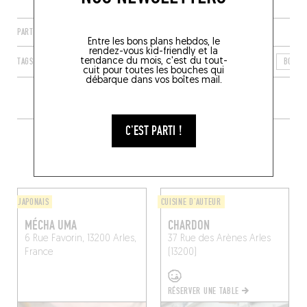
PARTAGER
Entre les bons plans hebdos, le
rendez-vous kid-friendly et la
tendance du mois, c'est du tout-
TAGS
ARLES
PROVENCE-ALPES-CÔTE D'AZUR
FRANCE
BOUCH
cuit pour toutes les bouches qui
débarque dans vos boîtes mail.
C'EST PARTI !
PLUS DE TABLES DE GENRE À
PROXIMITÉ
JAPONAIS
CUISINE D'AUTEUR
MÉCHA UMA
CHARDON
6 Rue Favorin, 13200 Arles,
37 Rue des Arènes
Arles
France
(13200)
RÉSERVER UNE TABLE