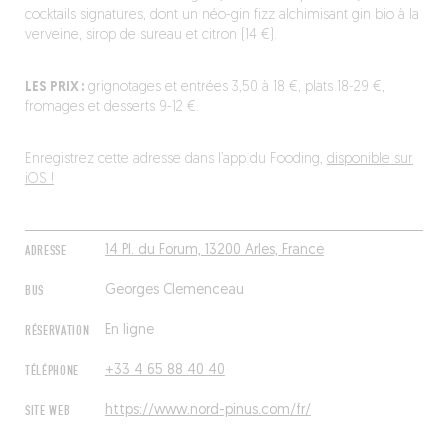
cocktails signatures, dont un néo-gin fizz alchimisant gin bio à la
verveine, sirop de sureau et citron (14 €).
LES PRIX :
grignotages et entrées 3,50 à 18 €, plats 18-29 €,
fromages et desserts 9-12 €.
Enregistrez cette adresse dans l’app du Fooding,
disponible sur
iOS !
ADRESSE
14 Pl. du Forum, 13200 Arles, France
BUS
Georges Clemenceau
RÉSERVATION
En ligne
TÉLÉPHONE
+33 4 65 88 40 40
SITE WEB
https://www.nord-pinus.com/fr/