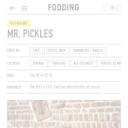
FR
RESTAURANT
MR. PICKLES
ENVIE DE
CAFÉ
COFFEE SHOP
SANDWICHS / BAGELS
LES PLUS
BRUNCH
TERRASSE
KID-FRIENDLY
OUVERT LE MIDI
PRIX
De 16 à 35 €
HORAIRES
De 10h à 17h. Fermé dimanche et lundi.