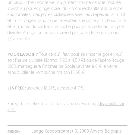
un produit bien conservé : du piment mariné dans le robuste
‘dwich au poulet gingembré ; du kimchi réchauffant la brioche
aux tomates ; des poires pickelisées avec les crêpes au lait ribot
et fruits rouges ; tandis que le Reuben surgonflé à la choucroute
et surmonté de pastrami effiloché pourrait accéder au rang de
divinité. Ah ! Ça, on ne vous prend pas pour des cornichons !
// Janjan Bon
POUR LA SOIF ?
Tout ce qu’il faut pour se rincer le gosier, qu’il
soit l’heure du café Normo (3,20 à 4,50 €) ou de l’apéro (rouge
100% merseguera Pinomar de Sopla Levante à 8 € le verre),
sans oublier le kombucha maison (5,50 €).
LES PRIX :
assiettes 12-21 €, desserts 4-7 €.
Enregistrez cette adresse dans l’app du Fooding,
disponible sur
iOS !
ADRESSE
Lange Koepoortstraat 9, 2000 Anvers, Belgique