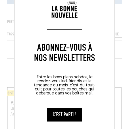
PARTAGER
TAGS
ANVERS
FLANDRE
RÉGION FLAMANDE
BELGIQUE
2
ABONNEZ-VOUS À
NOS NEWSLETTERS
PLUS DE TABLES DE GENRE À
PROXIMITÉ
Entre les bons plans hebdos, le
rendez-vous kid-friendly et la
tendance du mois, c'est du tout-
cuit pour toutes les bouches qui
BISTROT
CUISINE D'AUTEUR
débarque dans vos boîtes mail.
MARCHÉ-COUVERTS
ORBIT
Lange Koepoortstraat 11
Lange Koepoortstraat 16
C'EST PARTI !
Anvers (2000)
Antwerpen (2000)