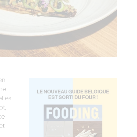
en
une
elies
ot,
ce
et