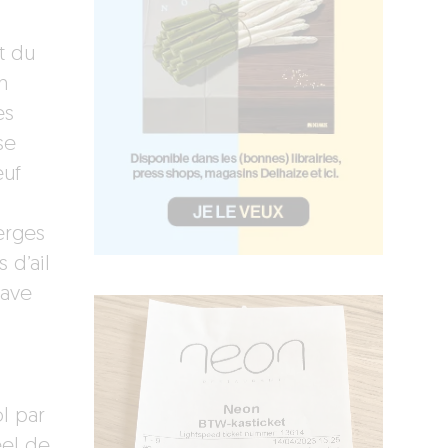
t du
n
ès
se
œuf
erges
 d’ail
rave
l par
eel de