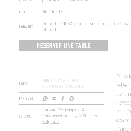
PRIX
Plus de 51 €
De midi à 14h30 (jeudi et vendredi) et de 19h
HORAIRES
et lundi.
RÉSERVER UNE TABLE
Oublie
PUBLIÉ LE
14 AVRIL 2023
DATES
réfect
MIS À JOUR LE
12 MARS 2026
cantin
PARTAGER
Tersag
Barbara-Vettersplein 4,
leur 
ADRESSE
Berlaarsestraat 23, 2500 Lierre
scand
Belgique
d’arch