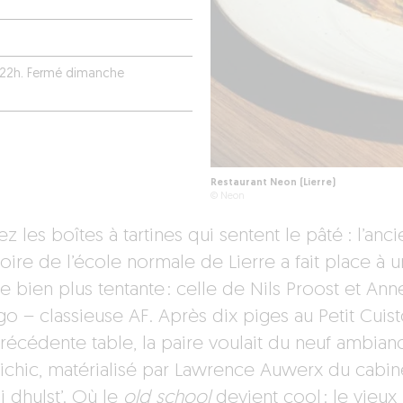
 à 22h. Fermé dimanche
Restaurant Neon (Lierre)
© Neon
z les boîtes à tartines qui sentent le pâté : l’anci
oire de l’école normale de Lierre a fait place à 
e bien plus tentante : celle de Nils Proost et Ann
o – classieuse AF. Après dix piges au Petit Cuist
précédente table, la paire voulait du neuf ambian
ichic, matérialisé par Lawrence Auwerx du cabin
i dhulst’. Où le
old school
devient cool : le vieux