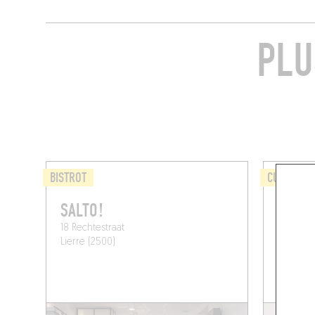
PLU
BISTROT
CUISINE D
SALTO!
JACQU
18 Rechtestraat
8 Van Co
Lierre (2500)
Boechou