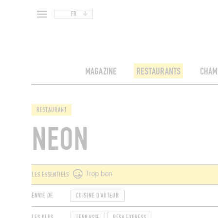
FR
MAGAZINE
RESTAURANTS
CHAM
RESTAURANT
NEON
LES ESSENTIELS
Trop bon
ENVIE DE
CUISINE D'AUTEUR
LES PLUS
TERRASSE
RÉSA EXPRESS