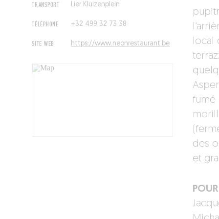
TRANSPORT
Lier Kluizenplein
pupitr
TÉLÉPHONE
+32 499 32 73 38
l’arr
local 
SITE WEB
https://www.neonrestaurant.be
terra
quelq
Asper
fumé e
moril
(ferm
des o
et gr
POUR 
Jacqu
Micha