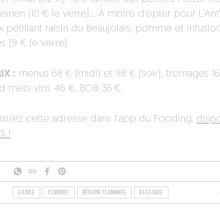
teinen (10 € le verre)… À moins d’opter pour L’Ant
x pétillant raisin du Beaujolais, pomme et infusio
s (9 € le verre).
IX :
menus 68 € (midi) et 98 € (soir), fromages 16
d mets-vins 46 €, BOB 36 €.
istrez cette adresse dans l’app du Fooding,
disp
S !
LIERRE
FLANDRE
RÉGION FLAMANDE
BELGIQUE