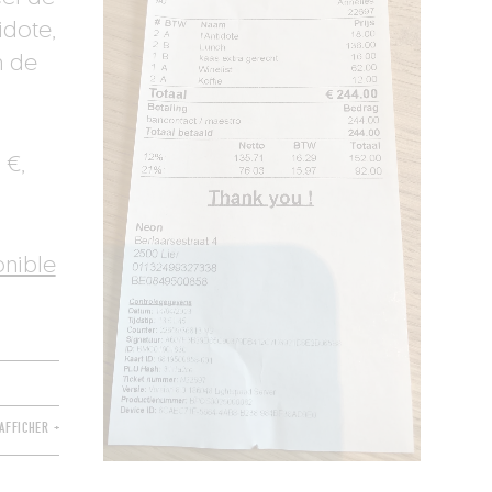
idote,
n de
 €,
onible
AFFICHER +