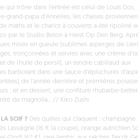
e qui trône dans l’entrée est celui de Louis Dos,
ière-grand-papa d’Annelies, les chaises proviennen
de maths et le chariot à couverts a été ripoliné e
zzo par le Studio Beton à Heist Op Den Berg. Apr
ues mises en gueule (sublimes asperges de Lier
ges, tronçonnées et servies avec une crème d’
t de l’huile de persil), un tendre cabillaud aux
les barbotant dans une sauce d’épluchures d’asp
entées) de l’année dernière et premières pousses
urs ; et en dessert, une confiture rhubarbe-bette
anité de magnolia… // Kiko Zushi
LA SOIF ?
Des quilles qui claquent : champagne
es Lassaigne (16 € la coupe), orange autrichien So
el Gindl (62 €), rare lambic aux pêches Perzik G