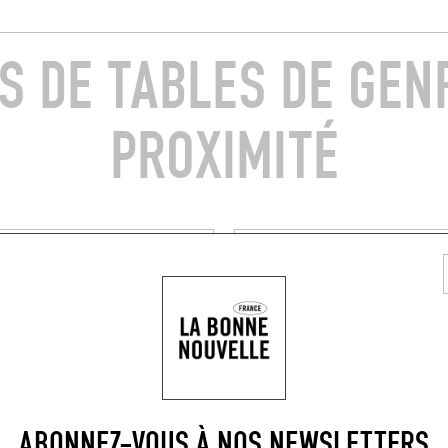
S DE TABLES DE GEN
PROXIMITÉ
'AUTEUR
BISTROT
ELINE
BRANDSTOF
lenstraat
Stadsplein 5
t (2530)
Mortsel (2640)
RÉSERVER UNE TABLE
RÉSERVER U
ABONNEZ-VOUS À NOS NEWSLETTERS