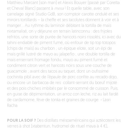
Matthieu Marcant (son mari) et Alexis Bouyer (passé par Coretta
et Cheval Blanc) passent à
mesa
! Et quelle table, avec son
carrelage signé Studio GdB, son comptoir carotte ondulé et ses
miroirs tortillards – la cheffe et ses tacolytes donnent à voir et à
manger… Au rythme du laminoir débitant la tortilla de maïs
nixtamalisé, on y déjeune en terrain latinconnu : des frijoles
refritos, une sorte de purée de haricots noirs rissolés, ici avec du
tahini endiablé de piment fumé, où enfouir de tip top totopos
(chips de maïs) au charbon ; un épique elote, soit un épi de
maïs grillé lustré de mayo au jalapeño ; une double tortilla de
maïs enserrant fromage fondu, mayo au piment fumé et
condiment citron vert et haricots noirs sous une couche de
guacamole ; avant des tacos au taquet, dont un oufissime
cochinita pibil avec de l’épaule de porc confite au recado dojo,
ou encore un barbacoa de res collant-serrant du bœuf mijoté
et des pois chiches imbibés par le consommé de cuisson. Puis,
en guise de dépimentation, un arroz con leche, riz au lait fardé
de cardamome, fève de tonka et graines de courge.
·
Lasri
Racha
POUR LA SOIF ?
Des distillats mésoaméricains qui aztècotent les
verres à shot (xtabentun, hydromel de rituel maya à 4 €),