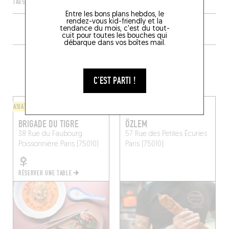
TAGS
PARIS
ÎLE-DE-FRANCE
FRANCE
75010
Entre les bons plans hebdos, le
rendez-vous kid-friendly et la
tendance du mois, c'est du tout-
cuit pour toutes les bouches qui
débarque dans vos boîtes mail.
PLUS DE TABLES DE GENRE À
PROXIMITÉ
C'EST PARTI !
ASIATIQUE
LÈCHE-DOIGTS
BRIGADE DU TIGRE
ÖZLEM
38 Rue du Faubourg
57 Rue des Petites Écuries
Poissonnière
Paris (75010)
Paris (75010)
RÉSERVER UNE TABLE