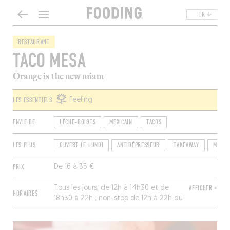
FR
RESTAURANT
TACO MESA
Orange is the new miam
LES ESSENTIELS
Feeling
ENVIE DE
LÈCHE-DOIGTS
MEXICAIN
TACOS
LES PLUS
OUVERT LE LUNDI
ANTIDÉPRESSEUR
TAKEAWAY
MANGE
PRIX
De 16 à 35 €
Tous les jours, de 12h à 14h30 et de
AFFICHER +
HORAIRES
18h30 à 22h ; non-stop de 12h à 22h du
jeudi au dimanche.