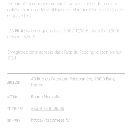
l’imparable Tommy’s margarita à l’agave (12 €) et des cocktails
griffés comme ce Mezcal Expresso Martini mêlant mezcal, café
et agave (13 €)…
LES PRIX :
tacos et quesadillas 13,90 à 17,90 €, sides 6 à 9,90 €,
desserts 6,50 €.
Enregistrez cette adresse dans l’app du Fooding,
disponible sur
iOS !
40 Rue du Faubourg Poissonnière, 75010 Paris,
ADRESSE
France
MÉTRO
Bonne Nouvelle
TÉLÉPHONE
+33 9 78 81 06 00
SITE WEB
https://tacomesa.fr/