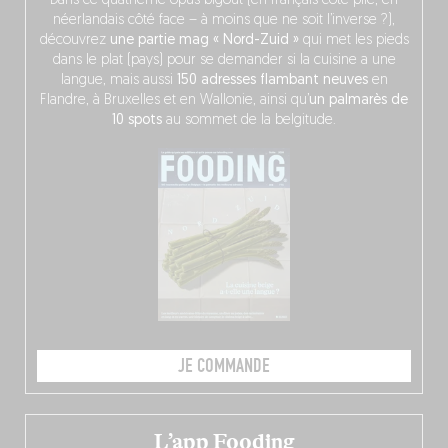
Dans ce quatrième opus bigoût (en français côté pile, en
néerlandais côté face – à moins que ne soit l’inverse ?),
découvrez
une partie mag « Nord-Zuid »
qui met les pieds
dans le plat (pays) pour se demander si la cuisine a une
langue, mais aussi
150 adresses flambant neuves
en
Flandre, à Bruxelles et en Wallonie, ainsi qu’
un palmarès de
10 spots
au sommet de la belgitude.
JE COMMANDE
L’app Fooding