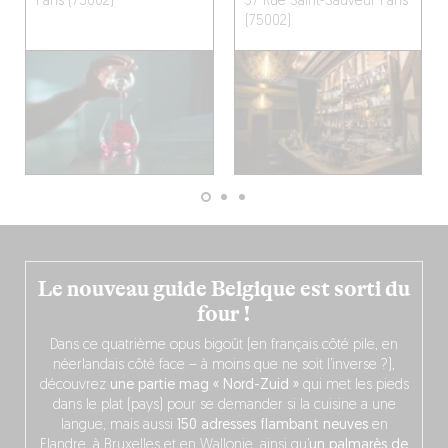
Paris (75002)
37 Rue Saint-Sauveur
Paris
(75002)
Le nouveau guide Belgique est sorti du
four !
Dans ce quatrième opus bigoût (en français côté pile, en
néerlandais côté face – à moins que ne soit l’inverse ?),
découvrez
une partie mag « Nord-Zuid »
qui met les pieds
dans le plat (pays) pour se demander si la cuisine a une
langue, mais aussi
150 adresses flambant neuves
en
Flandre, à Bruxelles et en Wallonie, ainsi qu’
un palmarès de