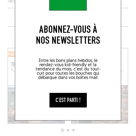
TAGS
PARIS
ÎLE-DE-FRANCE
FRANCE
75002
ABONNEZ-VOUS À
PLUS DE COMMERCES ALENTOUR
NOS NEWSLETTERS
BOUCHERIE
BOUCHERIE
Entre les bons plans hebdos, le
TERROIRS D'AVENIR
VIANDE VIANDE
rendez-vous kid-friendly et la
tendance du mois, c'est du tout-
Rue du Nil
Paris (75002)
206 Rue Saint-Martin
Paris
cuit pour toutes les bouches qui
(75003)
débarque dans vos boîtes mail.
C'EST PARTI !