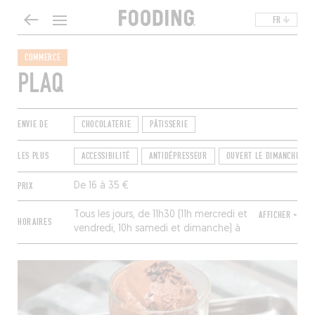
FR
COMMERCE
PLAQ
ENVIE DE
CHOCOLATERIE
PÂTISSERIE
LES PLUS
ACCESSIBILITÉ
ANTIDÉPRESSEUR
OUVERT LE DIMANCHE
PRIX
De 16 à 35 €
Tous les jours, de 11h30 (11h mercredi et
AFFICHER +
HORAIRES
vendredi, 10h samedi et dimanche) à
18h30 (19h30 mercredi, vendredi et
samedi).