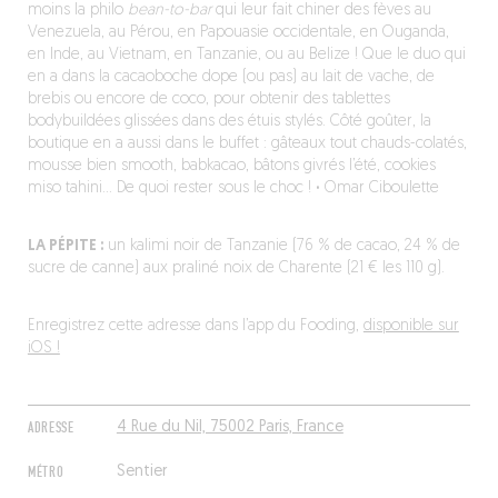
moins la philo
bean-to-bar
qui leur fait chiner des fèves au
Venezuela, au Pérou, en Papouasie occidentale, en Ouganda,
en Inde, au Vietnam, en Tanzanie, ou au Belize ! Que le duo qui
en a dans la cacaoboche dope (ou pas) au lait de vache, de
brebis ou encore de coco, pour obtenir des tablettes
bodybuildées glissées dans des étuis stylés. Côté goûter, la
boutique en a aussi dans le buffet : gâteaux tout chauds-colatés,
mousse bien smooth, babkacao, bâtons givrés l’été, cookies
miso tahini… De quoi rester sous le choc !
·
Omar Ciboulette
LA PÉPITE :
un kalimi noir de Tanzanie (76 % de cacao, 24 % de
sucre de canne) aux praliné noix de Charente (21 € les 110 g).
Enregistrez cette adresse dans l’app du Fooding,
disponible sur
iOS !
ADRESSE
4 Rue du Nil, 75002 Paris, France
MÉTRO
Sentier