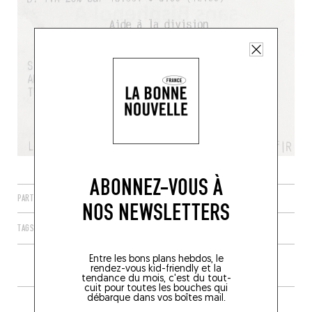
ABONNEZ-VOUS À
PARTAGER
NOS NEWSLETTERS
TAGS
PARIS
ÎLE-DE-FRANCE
FRANCE
75011
Entre les bons plans hebdos, le
rendez-vous kid-friendly et la
tendance du mois, c'est du tout-
cuit pour toutes les bouches qui
débarque dans vos boîtes mail.
PLUS DE TABLES DE GENRE À