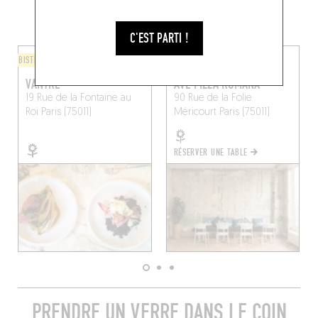
PROXIMITÉ
C'EST PARTI !
BISTROT
PIZZA
VANTRE
AVE PIZZA ROMANA
19 Rue de la Fontaine au
90 Rue de la Folie
Roi
Paris (75011)
Méricourt
Paris (75011)
RÉSERVER UNE TABLE
PRENDRE UN VERRE DANS LE COIN