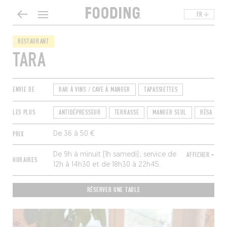
FR
RESTAURANT
TARA
ENVIE DE
BAR À VINS / CAVE À MANGER
TAPASSIETTES
LES PLUS
ANTIDÉPRESSEUR
TERRASSE
MANGER SEUL
RÉSA EXPR
PRIX
De 36 à 50 €
​​​​​De 9h à minuit (1h samedi) ; service de
AFFICHER +
HORAIRES
12h à 14h30 et de 18h30 à 22h45.
Fermé dimanche et lundi.
RÉSERVER UNE TABLE