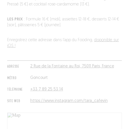
Pressé (5 €) et cocktail rose-cardamome (13 €).
LES PRIX
: Formule 16 € (midi), assiettes 12-18 €, desserts 12-14 €
(soir), pâtisseries 5 € (journée).
Enregistrez cette adresse dans l’app du Fooding,
disponible sur
iOS !
ADRESSE
2 Rue de la Fontaine au Roi, 75011 Paris, France
MÉTRO
Goncourt
TÉLÉPHONE
+33 7 89 25 53 14
SITE WEB
https://www.instagram.com/tara_cafevin