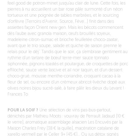
feel good de potron-minet jusqu’au clair de lune. Cette fois, les
pierres à nu accueillent un bar rose pâle surmonté d’un néon
tortueux et une poignée de tables marbrées, et le sourcing
d’orfèvre (Terroirs d’Avenir, Source, Fève…) finit dans des
assiettes façon Orient new gen. Mais les bécots commencent
dès l’aube avec granola maison, œufs brouillés soyeux,
madeleine citron-sumac et brioche feuilletée choco-zaatar,
avant que le trio soupe, salade et quiche de saison prenne le
relais pour le déj’. Tandis que le soir, ça s’embrase gentiment au
rythme d’un tartare de bœuf terre-mer sauce tonnato
siphonnée, pignons toastés et poutargue, de croquettes de porc
effiloché, sauce verte lascive et ail noir taquin, et d’un dessert
choco-grué, mousse menthe-coriandre, croquant cacao à la
fleur de sel, ou encore d’un crémeux abricot-livèche dopé aux
olives noires bijou sucré-salé, à faire pâlir les dieux du Levant ! ·
Frances To
POUR LA SOIF ?
Une sélection de vins pas-bus-partout,
dénichés par Mathieu Moots : vouvray de Perrault Jadaud (10 €
le verre), aromatique assemblage alsacien Les Encuvés par la
Maison Charles Frey (38 € la quille), macération catalane de
xarello vermell par le Celler 9+ (45 €)… Ou jus détox signés